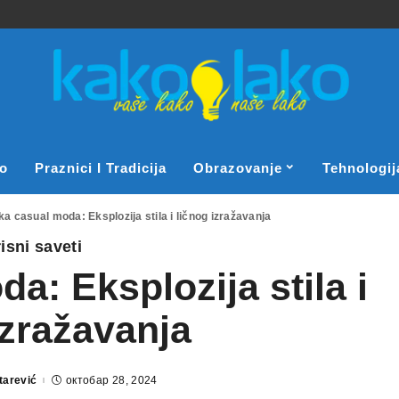
o
Praznici I Tradicija
Obrazovanje
Tehnologij
a casual moda: Eksplozija stila i ličnog izražavanja
isni saveti
: Eksplozija stila i
izražavanja
tarević
октобар 28, 2024