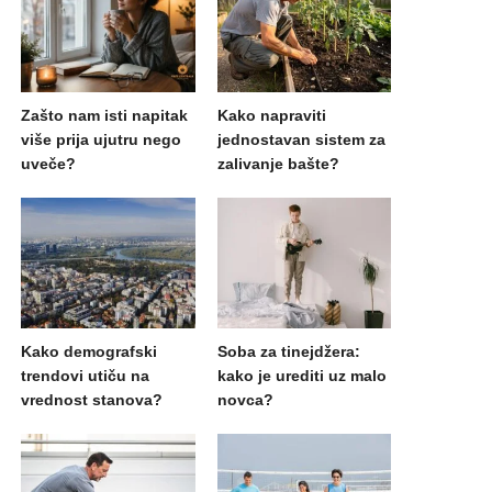
Zašto nam isti napitak
Kako napraviti
više prija ujutru nego
jednostavan sistem za
uveče?
zalivanje bašte?
Kako demografski
Soba za tinejdžera:
trendovi utiču na
kako je urediti uz malo
vrednost stanova?
novca?