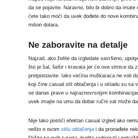
da se pojavite. Naravno, bilo bi dobro da imate 
ćete tako moći da uvek dođete do nove kombinac
milion dolara.
Ne zaboravite na detalje
Najzad, ako želite da izgledate savršeno, upotp
što je šal, šešir i kravata jer će ove sitnice d
pretpostavite. Iako većina muškaraca ne voli d
koji čine casual stil oblačenja i u skladu su sa
se danas prave u najraznovrsnijim kombinacijama 
uvek imajte na umu da dobar ručni sat može da uč
Nije lako postići efektan casual izgled ako nem
nešto o ovom
stilu oblačenja
i da pronađete nek
Držite se ovih saveta, budite radoznali i potr