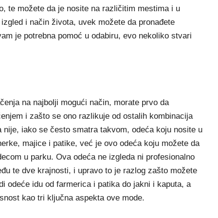
o, te možete da je nosite na različitim mestima i u
, izgled i način života, uvek možete da pronađete
am je potrebna pomoć u odabiru, evo nekoliko stvari
ačenja na najbolji mogući način, morate prvo da
njem i zašto se ono razlikuje od ostalih kombinacija
 nije, iako se često smatra takvom, odeća koju nosite u
nerke, majice i patike, već je ovo odeća koju možete da
 decom u parku. Ova odeća ne izgleda ni profesionalno
u te dve krajnosti, i upravo to je razlog zašto možete
i odeće idu od farmerica i patika do jakni i kaputa, a
rsnost kao tri ključna aspekta ove mode.