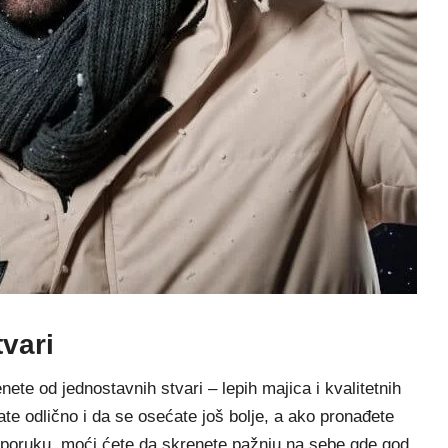
vari
nete od jednostavnih stvari – lepih majica i kvalitetnih
ate odlično i da se osećate još bolje, a ako pronađete
ili poruku, moći ćete da skrenete pažnju na sebe gde god