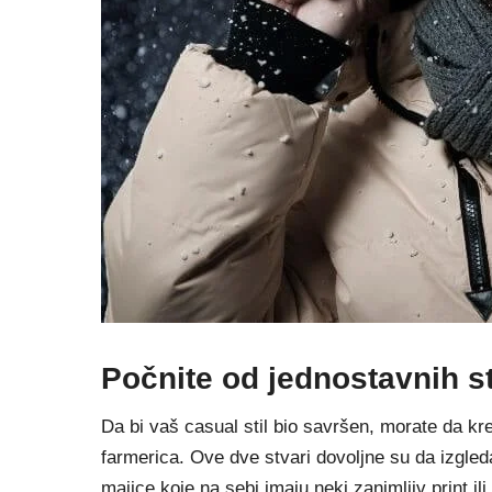
Počnite od jednostavnih st
Da bi vaš casual stil bio savršen, morate da kre
farmerica. Ove dve stvari dovoljne su da izgled
majice koje na sebi imaju neki zanimljiv print 