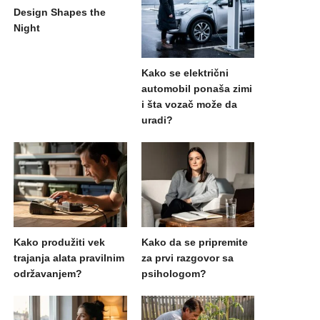
Design Shapes the
Night
Kako se električni
automobil ponaša zimi
i šta vozač može da
uradi?
Kako produžiti vek
Kako da se pripremite
trajanja alata pravilnim
za prvi razgovor sa
održavanjem?
psihologom?