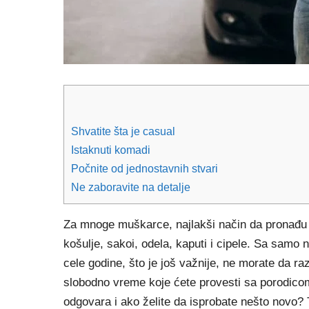
Shvatite šta je casual
Istaknuti komadi
Počnite od jednostavnih stvari
Ne zaboravite na detalje
Za mnoge muškarce, najlakši način da pronađu d
košulje, sakoi, odela, kaputi i cipele. Sa sam
cele godine, što je još važnije, ne morate da ra
slobodno vreme koje ćete provesti sa porodico
odgovara i ako želite da isprobate nešto nov