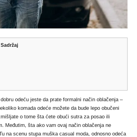
Sadržaj
obru odeću jeste da prate formalni način oblačenja –
o nekoliko komada odeće možete da bude lepo obučeni
zmišljate o tome šta ćete obući sutra za posao ili
m. Međutim, šta ako vam ovaj način oblačenja ne
o? Tu na scenu stupa muška casual moda, odnosno odeća