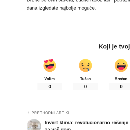
dana izgledate najbolje moguće.
Koji je tvo
Volim
Tužan
Srećan
0
0
0
PRETHODNI ARTIKL
Invert klima: revolucionarno rešenje
za vaš dom