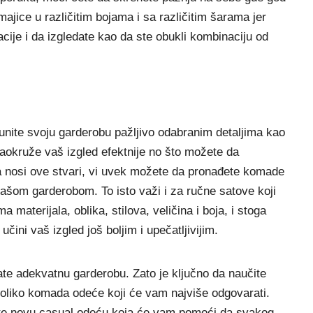
majice u različitim bojama i sa različitim šarama jer
ije i da izgledate kao da ste obukli kombinaciju od
unite svoju garderobu pažljivo odabranim detaljima kao
a zaokruže vaš izgled efektnije no što možete da
a nosi ove stvari, vi uvek možete da pronađete komade
 vašom garderobom. To isto važi i za ručne satove koji
materijala, oblika, stilova, veličina i boja, i stoga
ini vaš izgled još boljim i upečatljivijim.
ate adekvatnu garderobu. Zato je ključno da naučite
oliko komada odeće koji će vam najviše odgovarati.
ažite novu casual odeću koja će vam pomoći da svakog