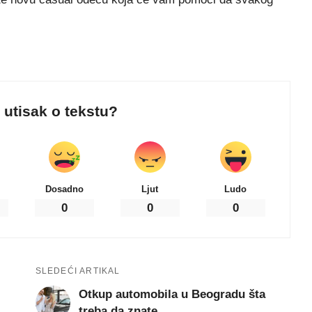
j utisak o tekstu?
Dosadno
Ljut
Ludo
0
0
0
SLEDEĆI ARTIKAL
Otkup automobila u Beogradu šta
treba da znate