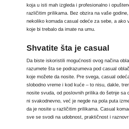
koja u isti mah izgleda i profesionalno i opušten
različitim prilikama. Bez obzira na vaše godine
nekoliko komada casual odeće za sebe, a ako v
koje bi trebalo da imate na umu.
Shvatite šta je casual
Da biste iskoristili mogućnosti ovog načina obl
razumete šta se podrazumeva pod casual oblače
koje možete da nosite. Pre svega, casual odeća
slobodno vreme i kod kuće – to nisu, dakle, tre
nosite svuda, od poslovnih prilika do šetnje sa
ni svakodnevno, već je negde na pola puta izmeđ
da je nosite u različitim prilikama. Casual komad
sve se svodi na udobnost, praktičnost i raznov