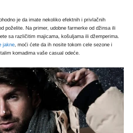
hodno je da imate nekoliko efektnih i privlačnih
 poželite. Na primer, udobne farmerke od džinsa ili
ete sa različitim majicama, košuljama ili džemperima.
e jakne
, moći ćete da ih nosite tokom cele sezone i
ostalim komadima vaše casual odeće.