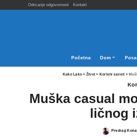
Odricanje odgovornosti
Kontakt
Početna
Dom
Posa
Kako Lako
>
Život
>
Korisni saveti
>
Mušk
Kor
Muška casual moda
ličnog 
Predrag Kona
Posted
by