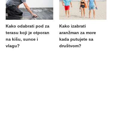
Kako odabrati pod za
Kako izabrati
terasu koji je otporan
aranžman za more
na kišu, sunce i
kada putujete sa
vlagu?
društvom?