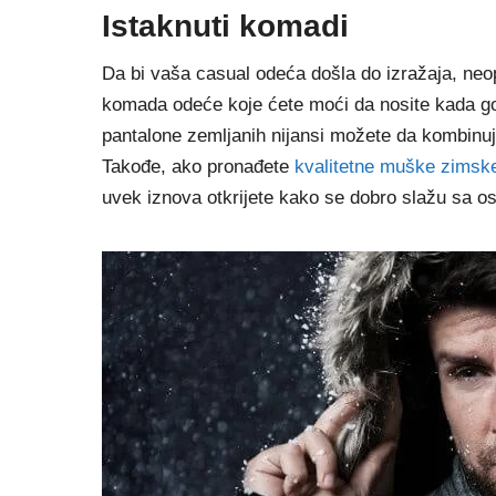
Istaknuti komadi
Da bi vaša casual odeća došla do izražaja, neop
komada odeće koje ćete moći da nosite kada god
pantalone zemljanih nijansi možete da kombinuj
Takođe, ako pronađete
kvalitetne muške zimsk
uvek iznova otkrijete kako se dobro slažu sa 