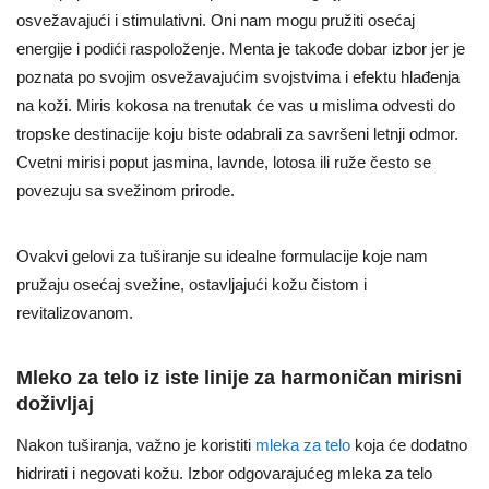
osvežavajući i stimulativni. Oni nam mogu pružiti osećaj
energije i podići raspoloženje. Menta je takođe dobar izbor jer je
poznata po svojim osvežavajućim svojstvima i efektu hlađenja
na koži. Miris kokosa na trenutak će vas u mislima odvesti do
tropske destinacije koju biste odabrali za savršeni letnji odmor.
Cvetni mirisi poput jasmina, lavnde, lotosa ili ruže često se
povezuju sa svežinom prirode.
Ovakvi gelovi za tuširanje su idealne formulacije koje nam
pružaju osećaj svežine, ostavljajući kožu čistom i
revitalizovanom.
Mleko za telo iz iste linije za harmoničan mirisni
doživljaj
Nakon tuširanja, važno je koristiti
mleka za telo
koja će dodatno
hidrirati i negovati kožu. Izbor odgovarajućeg mleka za telo