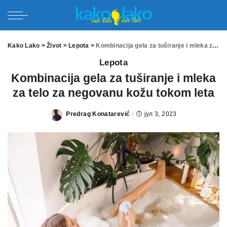
Kako Lako
>
Život
>
Lepota
>
Kombinacija gela za tuširanje i mleka za telo za negovanu kožu tokom leta
Lepota
Kombinacija gela za tuširanje i mleka
za telo za negovanu kožu tokom leta
Predrag Konatarević
јул 3, 2023
Posted
by