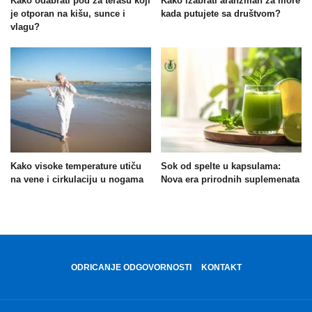
Kako odabrati pod za terasu koji
Kako izabrati aranžman za more
je otporan na kišu, sunce i
kada putujete sa društvom?
vlagu?
Kako visoke temperature utiču
Sok od spelte u kapsulama:
na vene i cirkulaciju u nogama
Nova era prirodnih suplemenata
ODRICANJE ODGOVORNOSTI
KONTAKT