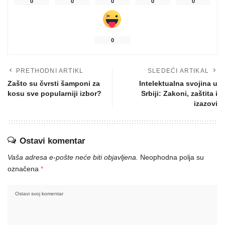
0
0
0
0
0
0
PRETHODNI ARTIKL
SLEDEĆI ARTIKAL
Zašto su čvrsti šamponi za
Intelektualna svojina u
kosu sve popularniji izbor?
Srbiji: Zakoni, zaštita i
izazovi
Ostavi komentar
Vaša adresa e-pošte neće biti objavljena.
Neophodna polja su
označena
*