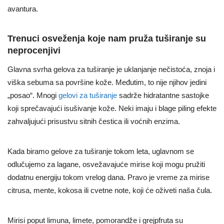
avantura.
Trenuci osveženja koje nam pruža tuširanje su
neprocenjivi
Glavna svrha gelova za tuširanje je uklanjanje nečistoća, znoja i
viška sebuma sa površine kože. Međutim, to nije njihov jedini
„posao“. Mnogi
gelovi za tuširanje
sadrže hidratantne sastojke
koji sprečavajući isušivanje kože. Neki imaju i blage piling efekte
zahvaljujući prisustvu sitnih čestica ili voćnih enzima.
Kada biramo gelove za tuširanje tokom leta, uglavnom se
odlučujemo za lagane, osvežavajuće mirise koji mogu pružiti
dodatnu energiju tokom vrelog dana. Pravo je vreme za mirise
citrusa, mente, kokosa ili cvetne note, koji će oživeti naša čula.
Mirisi poput limuna, limete, pomorandže i grejpfruta su