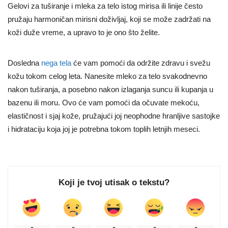
Gelovi za tuširanje i mleka za telo istog mirisa ili linije često
pružaju harmoničan mirisni doživljaj, koji se može zadržati na
koži duže vreme, a upravo to je ono što želite.
Dosledna
nega tela
će vam pomoći da održite zdravu i svežu
kožu tokom celog leta. Nanesite mleko za telo svakodnevno
nakon tuširanja, a posebno nakon izlaganja suncu ili kupanja u
bazenu ili moru. Ovo će vam pomoći da očuvate mekoću,
elastičnost i sjaj kože, pružajući joj neophodne hranljive sastojke
i hidrataciju koja joj je potrebna tokom toplih letnjih meseci.
Koji je tvoj utisak o tekstu?