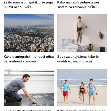
Zašto nam isti napitak više prija
Kako napraviti jednostavan
ujutru nego uveče?
sistem za zalivanje bašte?
Kako demografski trendovi utiču
Soba za tinejdžera: kako je
na vrednost stanova?
urediti uz malo novca?