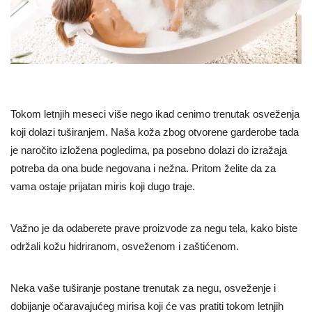
Tokom letnjih meseci više nego ikad cenimo trenutak osveženja
koji dolazi tuširanjem. Naša koža zbog otvorene garderobe tada
je naročito izložena pogledima, pa posebno dolazi do izražaja
potreba da ona bude negovana i nežna. Pritom želite da za
vama ostaje prijatan miris koji dugo traje.
Važno je da odaberete prave proizvode za negu tela, kako biste
održali kožu hidriranom, osveženom i zaštićenom.
Neka vaše tuširanje postane trenutak za negu, osveženje i
dobijanje očaravajućeg mirisa koji će vas pratiti tokom letnjih