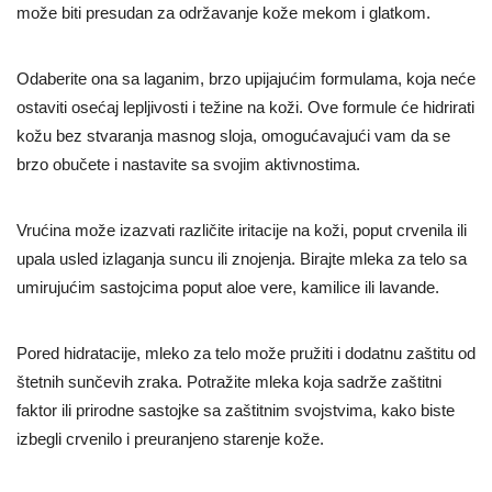
može biti presudan za održavanje kože mekom i glatkom.
Odaberite ona sa laganim, brzo upijajućim formulama, koja neće
ostaviti osećaj lepljivosti i težine na koži. Ove formule će hidrirati
kožu bez stvaranja masnog sloja, omogućavajući vam da se
brzo obučete i nastavite sa svojim aktivnostima.
Vrućina može izazvati različite iritacije na koži, poput crvenila ili
upala usled izlaganja suncu ili znojenja. Birajte mleka za telo sa
umirujućim sastojcima poput aloe vere, kamilice ili lavande.
Pored hidratacije, mleko za telo može pružiti i dodatnu zaštitu od
štetnih sunčevih zraka. Potražite mleka koja sadrže zaštitni
faktor ili prirodne sastojke sa zaštitnim svojstvima, kako biste
izbegli crvenilo i preuranjeno starenje kože.