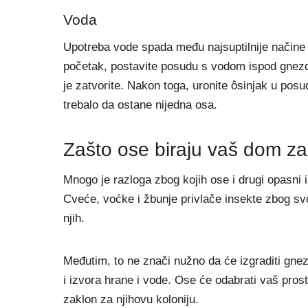
Voda
Upotreba vode spada među najsuptilnije načine 
početak, postavite posudu s vodom ispod gnezda
je zatvorite. Nakon toga, uronite ôsinjak u posu
trebalo da ostane nijedna osa.
Zašto ose biraju vaš dom z
Mnogo je razloga zbog kojih ose i drugi opasni i
Cveće, voćke i žbunje privlače insekte zbog sv
njih.
Međutim, to ne znači nužno da će izgraditi gne
i izvora hrane i vode. Ose će odabrati vaš pro
zaklon za njihovu koloniju.