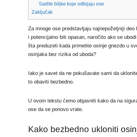
Sadite biljke koje odbijaju ose
Zaključak
Za mnoge ose predstavljaju najnepoželjniji deo 
i potencijalno biti opasan, naročito ako se ubodi 
šta preduzeti kada primetite osinje gnezdo u svoj
osinjaka bez rizika od uboda?
Iako je savet da ne pokušavate sami da ukloni
to obaviti bezbedno.
U ovom tekstu ćemo objasniti kako da na sigura
ose da se ponovo vrate.
Kako bezbedno ukloniti osin