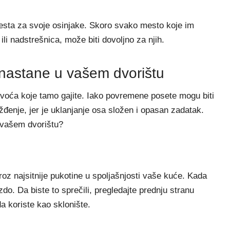
u mesta za svoje osinjake. Skoro svako mesto koje im
ili nadstrešnica, može biti dovoljno za njih.
 nastane u vašem dvorištu
voća koje tamo gajite. Iako povremene posete mogu biti
ežđenje, jer je uklanjanje osa složen i opasan zadatak.
 vašem dvorištu?
kroz najsitnije pukotine u spoljašnjosti vaše kuće. Kada
o. Da biste to sprečili, pregledajte prednju stranu
a koriste kao sklonište.