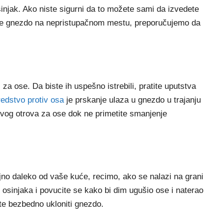
sinjak. Ako niste sigurni da to možete sami da izvedete
i je gnezdo na nepristupačnom mestu, preporučujemo da
a ose. Da biste ih uspešno istrebili, pratite uputstva
redstvo protiv osa
je prskanje ulaza u gnezdo u trajanju
vog otrova za ose dok ne primetite smanjenje
jno daleko od vaše kuće, recimo, ako se nalazi na grani
 osinjaka i povucite se kako bi dim ugušio ose i naterao
e bezbedno ukloniti gnezdo.