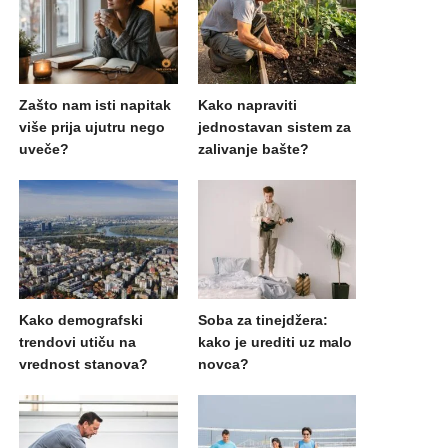
Zašto nam isti napitak
Kako napraviti
više prija ujutru nego
jednostavan sistem za
uveče?
zalivanje bašte?
Kako demografski
Soba za tinejdžera:
trendovi utiču na
kako je urediti uz malo
vrednost stanova?
novca?