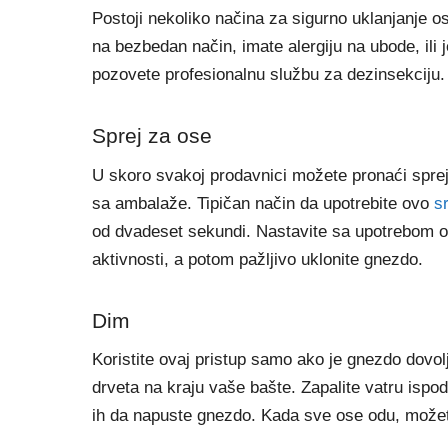
Postoji nekoliko načina za sigurno uklanjanje o
na bezbedan način, imate alergiju na ubode, il
pozovete profesionalnu službu za dezinsekciju.
Sprej za ose
U skoro svakoj prodavnici možete pronaći sprej z
sa ambalaže. Tipičan način da upotrebite ovo
s
od dvadeset sekundi. Nastavite sa upotrebom o
aktivnosti, a potom pažljivo uklonite gnezdo.
Dim
Koristite ovaj pristup samo ako je gnezdo dovol
drveta na kraju vaše bašte. Zapalite vatru ispod
ih da napuste gnezdo. Kada sve ose odu, možet