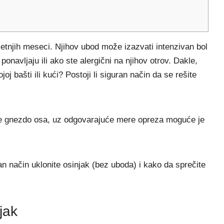
letnjih meseci. Njihov ubod može izazvati intenzivan bol
ponavljaju ili ako ste alergični na njihov otrov. Dakle,
oj bašti ili kući? Postoji li siguran način da se rešite
te gnezdo osa, uz odgovarajuće mere opreza moguće je
n način uklonite osinjak (bez uboda) i kako da sprečite
jak