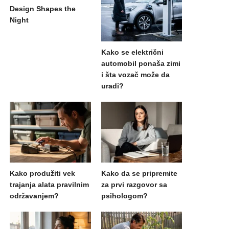
Design Shapes the
Night
Kako se električni
automobil ponaša zimi
i šta vozač može da
uradi?
Kako produžiti vek
Kako da se pripremite
trajanja alata pravilnim
za prvi razgovor sa
održavanjem?
psihologom?