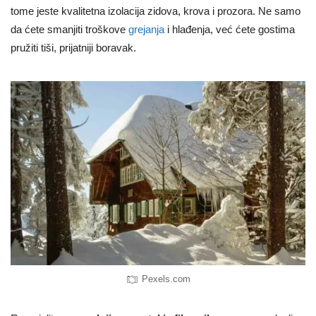
tome jeste kvalitetna izolacija zidova, krova i prozora. Ne samo
da ćete smanjiti troškove
grejanja
i hlađenja, već ćete gostima
pružiti tiši, prijatniji boravak.
Pexels.com