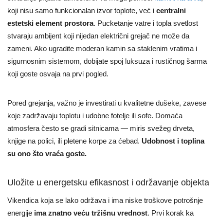
koji nisu samo funkcionalan izvor toplote, već i
centralni
estetski element prostora
. Pucketanje vatre i topla svetlost
stvaraju ambijent koji nijedan električni grejač ne može da
zameni. Ako ugradite moderan kamin sa staklenim vratima i
sigurnosnim sistemom, dobijate spoj luksuza i rustičnog šarma
koji goste osvaja na prvi pogled.
Pored grejanja, važno je investirati u kvalitetne dušeke, zavese
koje zadržavaju toplotu i udobne fotelje ili sofe. Domaća
atmosfera često se gradi sitnicama — miris svežeg drveta,
knjige na polici, ili pletene korpe za ćebad.
Udobnost i toplina
su ono što vraća goste.
Uložite u energetsku efikasnost i održavanje objekta
Vikendica koja se lako održava i ima niske troškove potrošnje
energije
ima znatno veću tržišnu vrednost
. Prvi korak ka