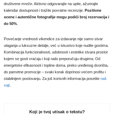
društvene mreže. Aktivno odgovarajte na upite, ažurirajte
kalendar dostupnosti i tražite povratne recenzije.
Pozitivne
ocene i autentične fotografije mogu podići broj rezervacija i
do 50%
.
Povećanje vrednosti vikendice za izdavanje nije samo stvar
ulaganja u luksuzne detalje, već u iskustvo koje nudite gostima.
Kombinacija funkcionalnosti, udobnosti i estetike stvara prostor
kojem se gosti vraćaju i koji rado preporučuju drugima. Od
energetske efikasnosti i topline doma, preko uređenog dvorišta,
do pametne promocije – svaki korak doprinosi većem profitu i
stabilnijem poslovanju. Za još korisnih informacija posetite
naš
sajt
.
Koji je tvoj utisak o tekstu?