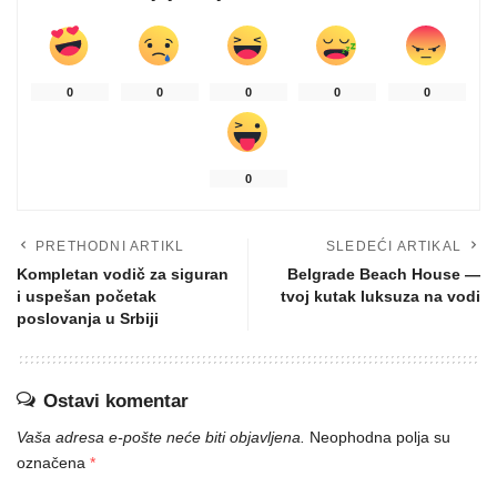
0
0
0
0
0
0
PRETHODNI ARTIKL
SLEDEĆI ARTIKAL
Kompletan vodič za siguran
Belgrade Beach House —
i uspešan početak
tvoj kutak luksuza na vodi
poslovanja u Srbiji
Ostavi komentar
Vaša adresa e-pošte neće biti objavljena.
Neophodna polja su
označena
*