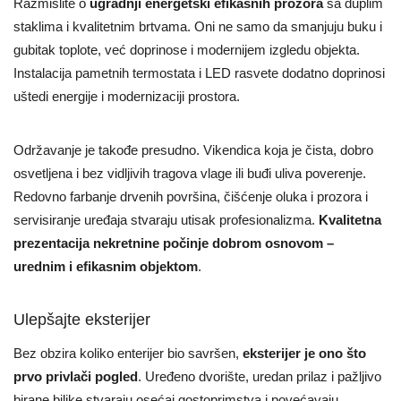
Razmislite o
ugradnji energetski efikasnih prozora
sa duplim
staklima i kvalitetnim brtvama. Oni ne samo da smanjuju buku i
gubitak toplote, već doprinose i modernijem izgledu objekta.
Instalacija pametnih termostata i LED rasvete dodatno doprinosi
uštedi energije i modernizaciji prostora.
Održavanje je takođe presudno. Vikendica koja je čista, dobro
osvetljena i bez vidljivih tragova vlage ili buđi uliva poverenje.
Redovno farbanje drvenih površina, čišćenje oluka i prozora i
servisiranje uređaja stvaraju utisak profesionalizma.
Kvalitetna
prezentacija nekretnine počinje dobrom osnovom –
urednim i efikasnim objektom
.
Ulepšajte eksterijer
Bez obzira koliko enterijer bio savršen,
eksterijer je ono što
prvo privlači pogled
. Uređeno dvorište, uredan prilaz i pažljivo
birane biljke stvaraju osećaj gostoprimstva i povećavaju