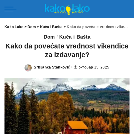
Kako Lako
>
Dom
>
Kuća i Bašta
>
Kako da povećate vrednost vikendice za izdavanje?
Dom
Kuća i Bašta
Kako da povećate vrednost vikendice
za izdavanje?
Srbijanka Stanković
октобар 15, 2025
Posted
by