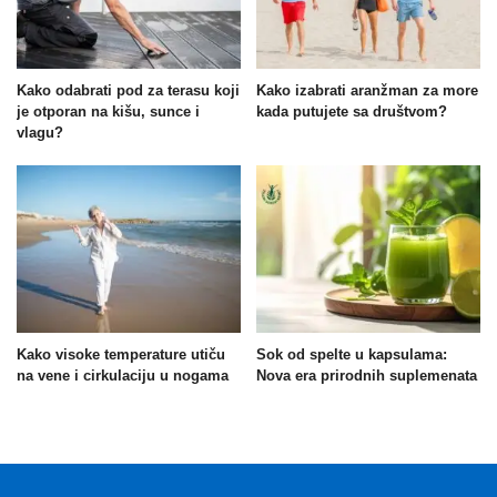
Kako odabrati pod za terasu koji
Kako izabrati aranžman za more
je otporan na kišu, sunce i
kada putujete sa društvom?
vlagu?
Kako visoke temperature utiču
Sok od spelte u kapsulama:
na vene i cirkulaciju u nogama
Nova era prirodnih suplemenata