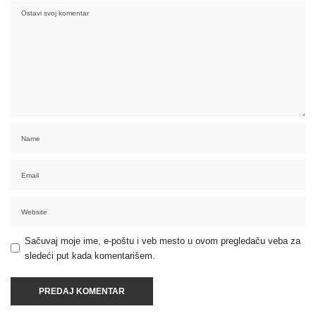
Sačuvaj moje ime, e-poštu i veb mesto u ovom pregledaču veba za
sledeći put kada komentarišem.