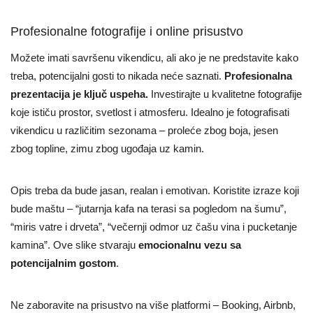
Profesionalne fotografije i online prisustvo
Možete imati savršenu vikendicu, ali ako je ne predstavite kako
treba, potencijalni gosti to nikada neće saznati.
Profesionalna
prezentacija je ključ uspeha.
Investirajte u kvalitetne fotografije
koje ističu prostor, svetlost i atmosferu. Idealno je fotografisati
vikendicu u različitim sezonama – proleće zbog boja, jesen
zbog topline, zimu zbog ugođaja uz kamin.
Opis treba da bude jasan, realan i emotivan. Koristite izraze koji
bude maštu – “jutarnja kafa na terasi sa pogledom na šumu”,
“miris vatre i drveta”, “večernji odmor uz čašu vina i pucketanje
kamina”. Ove slike stvaraju
emocionalnu vezu sa
potencijalnim gostom
.
Ne zaboravite na prisustvo na više platformi – Booking, Airbnb,