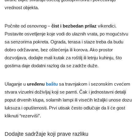
vrednost objekta.
Počnite od osnovnog –
čist i bezbedan prilaz
vikendici.
Postavite osvetljenje koje vodi do ulaznih vrata, po mogućstvu
sa senzorima pokreta. Ograda, terasa i staze treba da budu
dobro održavane, bez oštećenja ili korova. Ako prostor
dozvoljava, dodajte mali kutak za roštilj ili letnju kuhinju, što
gostima daje dodatni razlog da se zadrže duže.
Ulaganje u
uređenu
baštu
sa travnjakom i sezonskim cvećem
stvara vizuelni doživljaj koji se pamti. Čak i jednostavni detalji
poput drvenih klupa, solarnih lampi ili visećih ležaljki unose dozu
luksuza i opuštenosti. Prvi utisak često odlučuje da li će gost
kliknuti “rezerviši”.
Dodajte sadržaje koji prave razliku