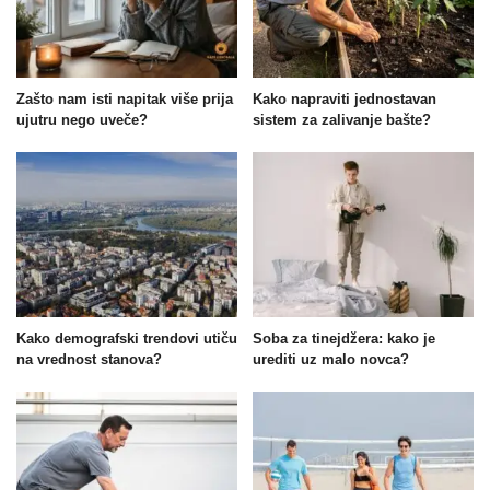
Zašto nam isti napitak više prija
Kako napraviti jednostavan
ujutru nego uveče?
sistem za zalivanje bašte?
Kako demografski trendovi utiču
Soba za tinejdžera: kako je
na vrednost stanova?
urediti uz malo novca?