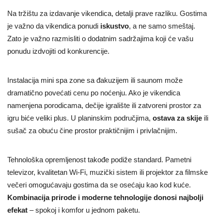
Na tržištu za izdavanje vikendica, detalji prave razliku. Gostima
je važno da vikendica ponudi
iskustvo
, a ne samo smeštaj.
Zato je važno razmisliti o dodatnim sadržajima koji će vašu
ponudu izdvojiti od konkurencije.
Instalacija mini spa zone sa đakuzijem ili saunom može
dramatično povećati cenu po noćenju. Ako je vikendica
namenjena porodicama, dečije igralište ili zatvoreni prostor za
igru biće veliki plus. U planinskim područjima,
ostava za skije
ili
sušač za obuću čine prostor praktičnijim i privlačnijim.
Tehnološka opremljenost takođe podiže standard. Pametni
televizor, kvalitetan Wi-Fi, muzički sistem ili projektor za filmske
večeri omogućavaju gostima da se osećaju kao kod kuće.
Kombinacija prirode i moderne tehnologije donosi najbolji
efekat
– spokoj i komfor u jednom paketu.