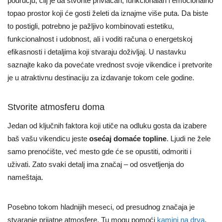
području, cilj je da stvorite privlačan, funkcionalan i emocionalno
topao prostor koji će gosti želeti da iznajme više puta. Da biste
to postigli, potrebno je pažljivo kombinovati estetiku,
funkcionalnost i udobnost, ali i voditi računa o energetskoj
efikasnosti i detaljima koji stvaraju doživljaj. U nastavku
saznajte kako da povećate vrednost svoje vikendice i pretvorite
je u atraktivnu destinaciju za izdavanje tokom cele godine.
Stvorite atmosferu doma
Jedan od ključnih faktora koji utiče na odluku gosta da izabere
baš vašu vikendicu jeste
osećaj domaće topline
. Ljudi ne žele
samo prenoćište, već mesto gde će se opustiti, odmoriti i
uživati. Zato svaki detalj ima značaj – od osvetljenja do
nameštaja.
Posebno tokom hladnijih meseci, od presudnog značaja je
stvaranje prijatne atmosfere. Tu mogu pomoći
kamini na drva
,