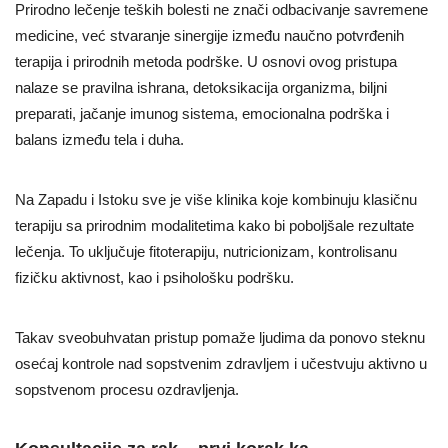
Prirodno lečenje teških bolesti ne znači odbacivanje savremene
medicine, već stvaranje sinergije između naučno potvrđenih
terapija i prirodnih metoda podrške. U osnovi ovog pristupa
nalaze se pravilna ishrana, detoksikacija organizma, biljni
preparati, jačanje imunog sistema, emocionalna podrška i
balans između tela i duha.
Na Zapadu i Istoku sve je više klinika koje kombinuju klasičnu
terapiju sa prirodnim modalitetima kako bi poboljšale rezultate
lečenja. To uključuje fitoterapiju, nutricionizam, kontrolisanu
fizičku aktivnost, kao i psihološku podršku.
Takav sveobuhvatan pristup pomaže ljudima da ponovo steknu
osećaj kontrole nad sopstvenim zdravljem i učestvuju aktivno u
sopstvenom procesu ozdravljenja.