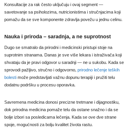
Konsultacije za rak često uključuju i ovaj segment —
savetovanje sa psiholozima, nutricionistima i stručnjacima koji
pomažu da se sve komponente zdravlja povežu u jednu celinu.
Nauka i priroda – saradnja, a ne suprotnost
Dugo se smatralo da prirodni i medicinski pristupi stoje na
suprotnim stranama. Danas je sve više lekara i istraživača koji
shvataju da je pravi odgovor u saradnji — ne u sukobu. Kada se
sprovodi pažljivo, stručno i odgovorno,
prirodno lečenje teških
bolesti
može predstavljati važnu dopunu terapiji i pružiti telu
dodatnu podršku u procesu oporavka.
Savremena medicina donosi precizne tretmane i dijagnostiku,
dok prirodna medicina pomaže telu da ostane snažno i da se
bolje izbori sa posledicama lečenja. Kada se ove dve strane
spoje, mogućnosti za bolju kvalitet života rastu.