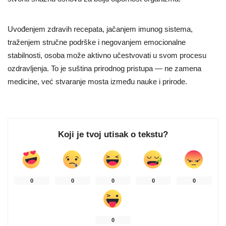
Uvođenjem zdravih recepata, jačanjem imunog sistema,
traženjem stručne podrške i negovanjem emocionalne
stabilnosti, osoba može aktivno učestvovati u svom procesu
ozdravljenja. To je suština prirodnog pristupa — ne zamena
medicine, već stvaranje mosta između nauke i prirode.
Koji je tvoj utisak o tekstu?
0
0
0
0
0
0