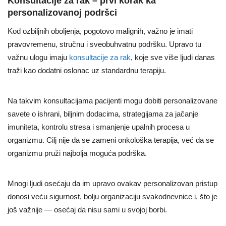
Konsultacije za rak – prvi korak ka
personalizovanoj podršci
Kod ozbiljnih oboljenja, pogotovo malignih, važno je imati
pravovremenu, stručnu i sveobuhvatnu podršku. Upravo tu
važnu ulogu imaju
konsultacije za rak
, koje sve više ljudi danas
traži kao dodatni oslonac uz standardnu terapiju.
Na takvim konsultacijama pacijenti mogu dobiti personalizovane
savete o ishrani, biljnim dodacima, strategijama za jačanje
imuniteta, kontrolu stresa i smanjenje upalnih procesa u
organizmu. Cilj nije da se zameni onkološka terapija, već da se
organizmu pruži najbolja moguća podrška.
Mnogi ljudi osećaju da im upravo ovakav personalizovan pristup
donosi veću sigurnost, bolju organizaciju svakodnevnice i, što je
još važnije — osećaj da nisu sami u svojoj borbi.