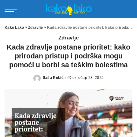
Kako Lako
>
Zdravlje
>
Kada zdravlje postane prioritet: kako prirodan pristup i podrška mogu pomoći u borbi sa teškim bolestima
Zdravlje
Kada zdravlje postane prioritet: kako
prirodan pristup i podrška mogu
pomoći u borbi sa teškim bolestima
Saša Rebić
октобар 28, 2025
Posted
by