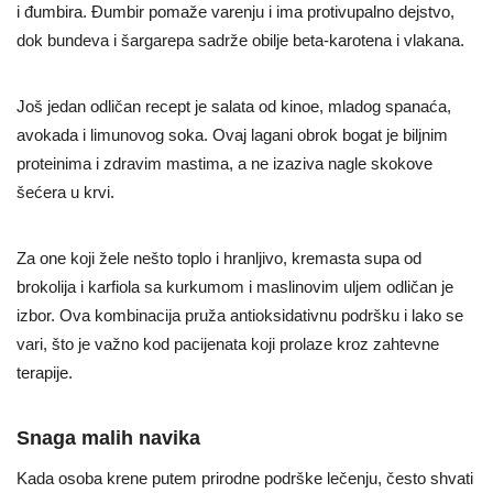
i đumbira. Đumbir pomaže varenju i ima protivupalno dejstvo,
dok bundeva i šargarepa sadrže obilje beta-karotena i vlakana.
Još jedan odličan recept je salata od kinoe, mladog spanaća,
avokada i limunovog soka. Ovaj lagani obrok bogat je biljnim
proteinima i zdravim mastima, a ne izaziva nagle skokove
šećera u krvi.
Za one koji žele nešto toplo i hranljivo, kremasta supa od
brokolija i karfiola sa kurkumom i maslinovim uljem odličan je
izbor. Ova kombinacija pruža antioksidativnu podršku i lako se
vari, što je važno kod pacijenata koji prolaze kroz zahtevne
terapije.
Snaga malih navika
Kada osoba krene putem prirodne podrške lečenju, često shvati