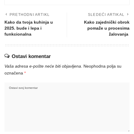
PRETHODNI ARTIKL
SLEDEĆI ARTIKAL
Kako da tvoja kuhinja u
Kako zajednički obrok
2025. bude i lepa i
pomaže u procesima
funkcionalna
žalovanja
Ostavi komentar
Vaša adresa e-pošte neće biti objavljena.
Neophodna polja su
označena
*