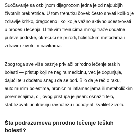
Suočavanje sa ozbiljnom dijagnozom jedna je od najdubljih
životnih prekretnica. U tom trenutku čovek često shvati koliko je
zdravlje krhko, dragoceno i koliko je važno aktivno učestvovati
u procesu lečenja. U takvim trenucima mnogi traže dodatne
puteve podrške, okrećući se prirodi, holističkim metodama i
zdravim životnim navikama.
Zbog toga sve više pažnje privlači prirodno lečenje teških
bolesti — pristup koji ne negira medicinu, već je dopunjuje,
dajući telu dodatnu snagu da se bori. Bilo da je reč o raku,
autoimunim bolestima, hroničnim inflamacijama ili metaboličkim
poremećajima, cilj ovog pristupa je jasan: osnažiti telo,
stabilizovati unutrašnju ravnotežu i poboljšati kvalitet života.
Šta podrazumeva prirodno lečenje teških
bolesti?