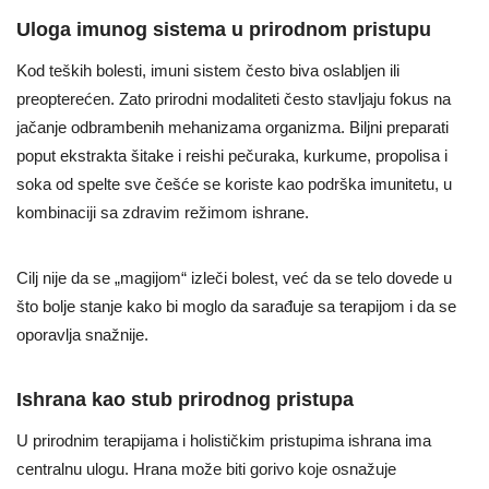
Uloga imunog sistema u prirodnom pristupu
Kod teških bolesti, imuni sistem često biva oslabljen ili
preopterećen. Zato prirodni modaliteti često stavljaju fokus na
jačanje odbrambenih mehanizama organizma. Biljni preparati
poput ekstrakta šitake i reishi pečuraka, kurkume, propolisa i
soka od spelte sve češće se koriste kao podrška imunitetu, u
kombinaciji sa zdravim režimom ishrane.
Cilj nije da se „magijom“ izleči bolest, već da se telo dovede u
što bolje stanje kako bi moglo da sarađuje sa terapijom i da se
oporavlja snažnije.
Ishrana kao stub prirodnog pristupa
U prirodnim terapijama i holističkim pristupima ishrana ima
centralnu ulogu. Hrana može biti gorivo koje osnažuje