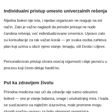
Individualni pristup umesto univerzalnih rešenja
Nijedna bolest nije ista, i nijedan organizam ne reaguje na isti
način. Zato je važno naglasiti da prirodni pristupi ne nude
čarobna rešenja, već individualizovane smernice. Upravo zato
su konsultacije za rak važan korak — jer svaka osoba zahteva
plan koji uzima u obzir njeno stanje, terapiju, stil života i ciljeve.
Personalizovan pristup stvara osećaj sigurnosti i daje jasnoću u
procesu koji često deluje haotično.
Put ka zdravijem životu
Prirodna medicina nas uči da zdravlje nije samo odsustvo
bolesti — ono je stanje balansa, snage i unutrašnjeg mira. I kada
se suočavamo sa najtežim izazovima, male promene mogu
stvoriti snažnu osnovu za bolju otpornost organizma.