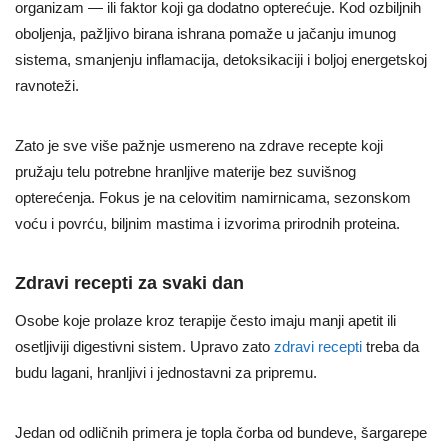
organizam — ili faktor koji ga dodatno opterećuje. Kod ozbiljnih
oboljenja, pažljivo birana ishrana pomaže u jačanju imunog
sistema, smanjenju inflamacija, detoksikaciji i boljoj energetskoj
ravnoteži.
Zato je sve više pažnje usmereno na zdrave recepte koji
pružaju telu potrebne hranljive materije bez suvišnog
opterećenja. Fokus je na celovitim namirnicama, sezonskom
voću i povrću, biljnim mastima i izvorima prirodnih proteina.
Zdravi recepti za svaki dan
Osobe koje prolaze kroz terapije često imaju manji apetit ili
osetljiviji digestivni sistem. Upravo zato
zdravi recepti
treba da
budu lagani, hranljivi i jednostavni za pripremu.
Jedan od odličnih primera je topla čorba od bundeve, šargarepe