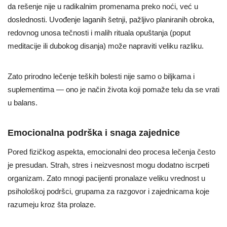
da rešenje nije u radikalnim promenama preko noći, već u
doslednosti. Uvođenje laganih šetnji, pažljivo planiranih obroka,
redovnog unosa tečnosti i malih rituala opuštanja (poput
meditacije ili dubokog disanja) može napraviti veliku razliku.
Zato prirodno lečenje teških bolesti nije samo o biljkama i
suplementima — ono je način života koji pomaže telu da se vrati
u balans.
Emocionalna podrška i snaga zajednice
Pored fizičkog aspekta, emocionalni deo procesa lečenja često
je presudan. Strah, stres i neizvesnost mogu dodatno iscrpeti
organizam. Zato mnogi pacijenti pronalaze veliku vrednost u
psihološkoj podršci, grupama za razgovor i zajednicama koje
razumeju kroz šta prolaze.