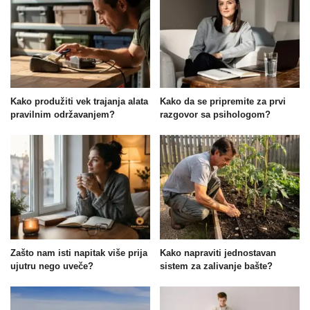
Kako produžiti vek trajanja alata
Kako da se pripremite za prvi
pravilnim održavanjem?
razgovor sa psihologom?
Zašto nam isti napitak više prija
Kako napraviti jednostavan
ujutru nego uveče?
sistem za zalivanje bašte?