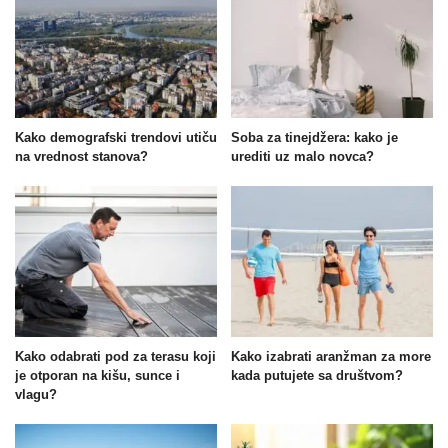
Kako demografski trendovi utiču
Soba za tinejdžera: kako je
na vrednost stanova?
urediti uz malo novca?
Kako odabrati pod za terasu koji
Kako izabrati aranžman za more
je otporan na kišu, sunce i
kada putujete sa društvom?
vlagu?