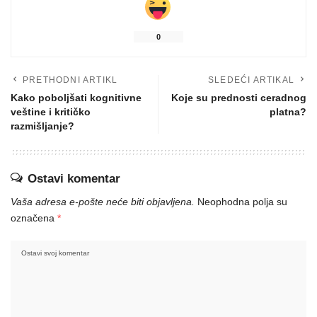
0
PRETHODNI ARTIKL
SLEDEĆI ARTIKAL
Kako poboljšati kognitivne
Koje su prednosti ceradnog
veštine i kritičko
platna?
razmišljanje?
Ostavi komentar
Vaša adresa e-pošte neće biti objavljena.
Neophodna polja su
označena
*