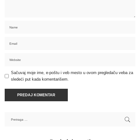
Sačuvaj moje ime, e-poštu i veb mesto u ovom pregledaču veba za
sledeći put kada komentarišem.