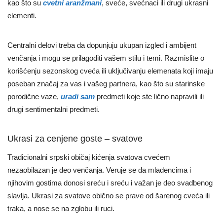
kao što su
cvetni aranžmani
, sveće, svećnaci ili drugi ukrasni
elementi.
Centralni delovi treba da dopunjuju ukupan izgled i ambijent
venčanja i mogu se prilagoditi vašem stilu i temi. Razmislite o
korišćenju sezonskog cveća ili uključivanju elemenata koji imaju
poseban značaj za vas i vašeg partnera, kao što su starinske
porodične vaze,
uradi sam
predmeti koje ste lično napravili ili
drugi sentimentalni predmeti.
Ukrasi za cenjene goste – svatove
Tradicionalni srpski običaj kićenja svatova cvećem
nezaobilazan je deo venčanja. Veruje se da mladencima i
njihovim gostima donosi sreću i sreću i važan je deo svadbenog
slavlja. Ukrasi za svatove obično se prave od šarenog cveća ili
traka, a nose se na zglobu ili ruci.