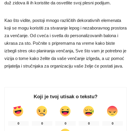
duž zidova ili ih koristite da osvetlite svoj plesni podijum.
Kao što vidite, postoji mnogo različitih dekorativnih elemenata
koji se mogu koristiti za stvaranje lepog i nezaboravnog prostora
za venčanje. Od cveća i svetla do personalizovanih balona i
ukrasa za sto. Počnite s pripremama na vreme kako biste
izbegli stres oko planiranja venčanja, Sve što vam je potrebno je
vizija o tome kako želite da vaše venčanje izlgeda, a uz pomoć
prijatelja i stručnjaka za organizaciju vaše želje će postati java.
Koji je tvoj utisak o tekstu?
0
0
0
0
0