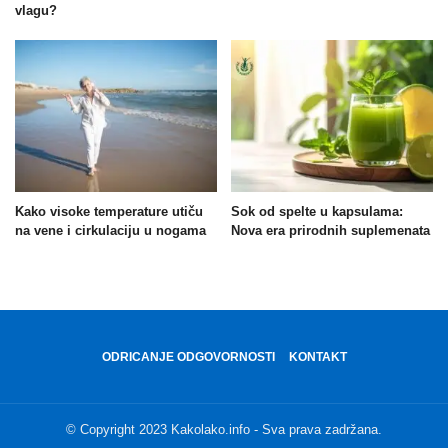
vlagu?
Kako visoke temperature utiču
Sok od spelte u kapsulama:
na vene i cirkulaciju u nogama
Nova era prirodnih suplemenata
ODRICANJE ODGOVORNOSTI
KONTAKT
© Copyright 2023 Kakolako.info - Sva prava zadržana.