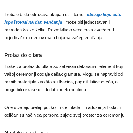
Trebalo bi da odražava ukupan stil i temu i
običaje koje ćete
ispoštovati na dan venčanja
i može biti jednostavan ili
razrađen koliko želite. Razmislite o vencima s cvećem ili
pojedinačnim cvetovima u bojama vašeg venčanja.
Prolaz do oltara
Trake za prolaz do oltara su zabavan dekorativni element koji
vašoj ceremoniji dodaje dašak glamura. Mogu se napraviti od
raznih materijala kao što su tkanina, papir ili latice cveća, a
mogu biti ukrašene i dodatnim elementima.
One stvaraju prelep put kojim će mlada i mladoženja hodati i
odličan su način da personalizujete svoj prostor za ceremoniju.
Navlake za stolice