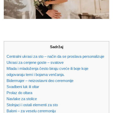
Sadržaj
Centralni ukrasi za sto – način da se proslava personalizuje
Ukrasi za cenjene goste – svatove
Mlada i mladoženja često biraju cveće ili boje koje
odgovaraju temi i bojama venčanja.
Bidermajer – neizostavni deo ceremonije
Svadbeni luk ili oltar
Prolaz do oltara
Navlake za stolice
Stolnjaci i ostali elementi za sto
Baloni – za veselu ceremoniju