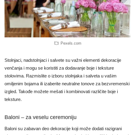
Pexels.com
Stolnjaci, nadstolnjaci i salvete su važni elementi dekoracije
venčanja i mogu se koristiti za dodavanje boje i teksture
stolovima. Razmislite o izboru stolnjaka i salveta u vašim
omiljenim bojama ili izaberite neutralne tonove za bezvremenski
izgled. Takođe možete mešati i kombinovati različite boje i
teksture.
Baloni – za veselu ceremoniju
Baloni su zabavan deo dekoracije koji može dodati razigrani