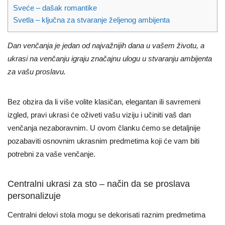
Sveće – dašak romantike
Svetla – ključna za stvaranje željenog ambijenta
Dan venčanja je jedan od najvažnijih dana u vašem životu, a
ukrasi na venčanju igraju značajnu ulogu u stvaranju ambijenta
za vašu proslavu.
Bez obzira da li više volite klasičan, elegantan ili savremeni
izgled, pravi ukrasi će oživeti vašu viziju i učiniti vaš dan
venčanja nezaboravnim. U ovom članku ćemo se detaljnije
pozabaviti osnovnim ukrasnim predmetima koji će vam biti
potrebni za vaše venčanje.
Centralni ukrasi za sto – način da se proslava
personalizuje
Centralni delovi stola mogu se dekorisati raznim predmetima