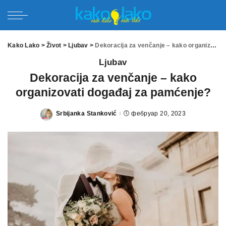
Kako Lako
>
Život
>
Ljubav
>
Dekoracija za venčanje – kako organizovati događaj za pamćenje?
Ljubav
Dekoracija za venčanje – kako
organizovati događaj za pamćenje?
Srbijanka Stanković
фебруар 20, 2023
Posted
by