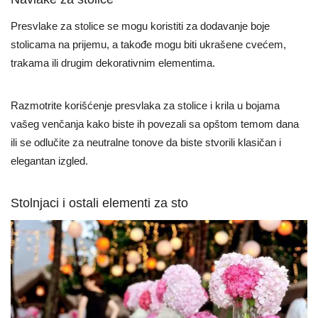
Presvlake za stolice se mogu koristiti za dodavanje boje
stolicama na prijemu, a takođe mogu biti ukrašene cvećem,
trakama ili drugim dekorativnim elementima.
Razmotrite korišćenje presvlaka za stolice i krila u bojama
vašeg venčanja kako biste ih povezali sa opštom temom dana
ili se odlučite za neutralne tonove da biste stvorili klasičan i
elegantan izgled.
Stolnjaci i ostali elementi za sto