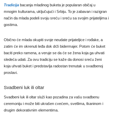
Tradicija
bacanja mladinog buketa je popularan običaj u
mnogim kulturama, uključujući i Srbiju. To je zabavan i razigran
način da mlada podeli svoju sreću i sreću sa svojim prijateljima i
gostima.
Obično će mlada okupiti svoje neudate prijateljice i rođake, a
zatim će im okrenuti leđa dok drži bidermajer. Potom će buket
baciti preko ramena, a veruje se da će se žena koja ga uhvati
sledeća udati. Za ovu tradiciju se kaže da donosi sreću ženi
koja uhvati buket i predstavlja radostan trenutak u svadbenoj
proslavi.
Svadbeni luk ili oltar
Svadbeni luk ili oltar služi kao pozadina za vašu svadbenu
ceremoniju i može biti ukrašen cvećem, svetlima, tkaninom i
drugim dekorativnim elementima.