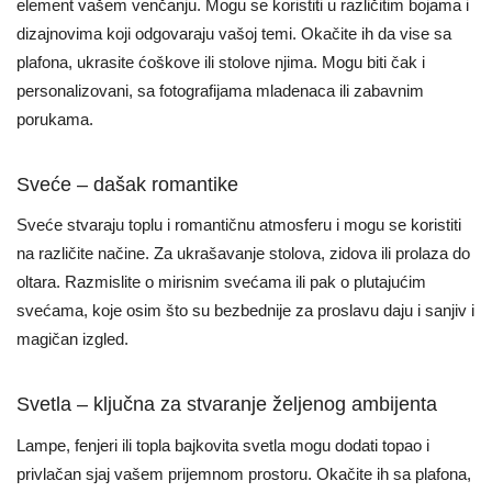
element vašem venčanju. Mogu se koristiti u različitim bojama i
dizajnovima koji odgovaraju vašoj temi. Okačite ih da vise sa
plafona, ukrasite ćoškove ili stolove njima. Mogu biti čak i
personalizovani, sa fotografijama mladenaca ili zabavnim
porukama.
Sveće – dašak romantike
Sveće stvaraju toplu i romantičnu atmosferu i mogu se koristiti
na različite načine. Za ukrašavanje stolova, zidova ili prolaza do
oltara. Razmislite o mirisnim svećama ili pak o plutajućim
svećama, koje osim što su bezbednije za proslavu daju i sanjiv i
magičan izgled.
Svetla – ključna za stvaranje željenog ambijenta
Lampe, fenjeri ili topla bajkovita svetla mogu dodati topao i
privlačan sjaj vašem prijemnom prostoru. Okačite ih sa plafona,