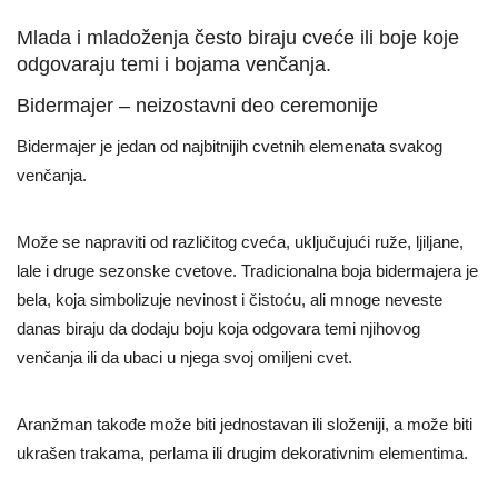
Mlada i mladoženja često biraju cveće ili boje koje
odgovaraju temi i bojama venčanja.
Bidermajer – neizostavni deo ceremonije
Bidermajer je jedan od najbitnijih cvetnih elemenata svakog
venčanja.
Može se napraviti od različitog cveća, uključujući ruže, ljiljane,
lale i druge sezonske cvetove. Tradicionalna boja bidermajera je
bela, koja simbolizuje nevinost i čistoću, ali mnoge neveste
danas biraju da dodaju boju koja odgovara temi njihovog
venčanja ili da ubaci u njega svoj omiljeni cvet.
Aranžman takođe može biti jednostavan ili složeniji, a može biti
ukrašen trakama, perlama ili drugim dekorativnim elementima.