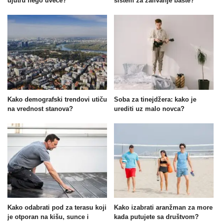
ujutru nego uveče?
sistem za zalivanje bašte?
Kako demografski trendovi utiču
Soba za tinejdžera: kako je
na vrednost stanova?
urediti uz malo novca?
Kako odabrati pod za terasu koji
Kako izabrati aranžman za more
je otporan na kišu, sunce i
kada putujete sa društvom?