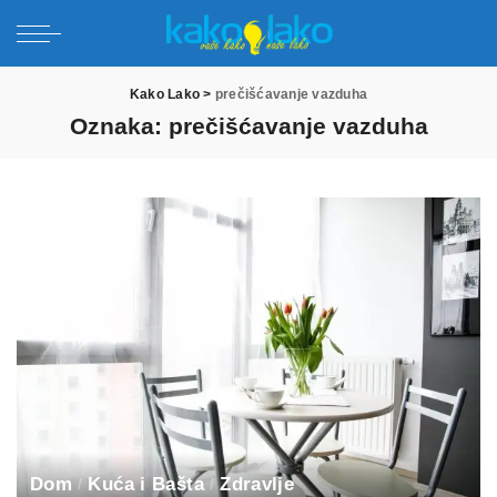
Kako Lako
>
prečišćavanje vazduha
Oznaka:
prečišćavanje vazduha
Dom
Kuća i Bašta
Zdravlje