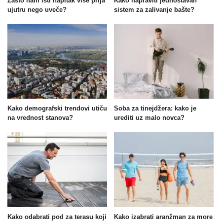
Zašto nam isti napitak više prija
Kako napraviti jednostavan
ujutru nego uveče?
sistem za zalivanje bašte?
Kako demografski trendovi utiču
Soba za tinejdžera: kako je
na vrednost stanova?
urediti uz malo novca?
Kako odabrati pod za terasu koji
Kako izabrati aranžman za more