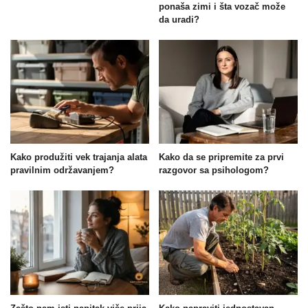
ponaša zimi i šta vozač može
da uradi?
Kako produžiti vek trajanja alata
Kako da se pripremite za prvi
pravilnim održavanjem?
razgovor sa psihologom?