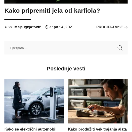
Kako pripremiti jela od karfiola?
Maja Ignjatović
април 4, 2021
PROČITAJ VIŠE
Autor:
Poslednje vesti
Kako se električni automobil
Kako produžiti vek trajanja alata