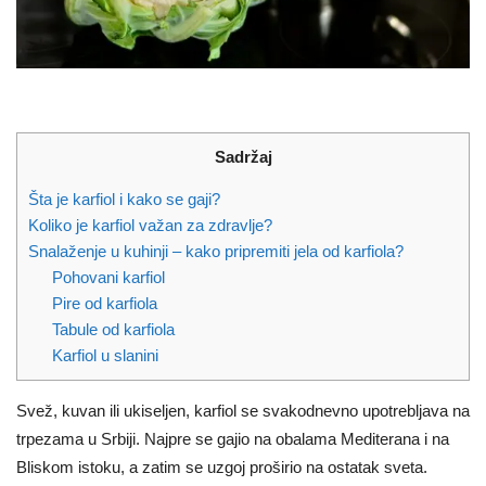
Sadržaj
Šta je karfiol i kako se gaji?
Koliko je karfiol važan za zdravlje?
Snalaženje u kuhinji – kako pripremiti jela od karfiola?
Pohovani karfiol
Pire od karfiola
Tabule od karfiola
Karfiol u slanini
Svež, kuvan ili ukiseljen, karfiol se svakodnevno upotrebljava na
trpezama u Srbiji. Najpre se gajio na obalama Mediterana i na
Bliskom istoku, a zatim se uzgoj proširio na ostatak sveta.