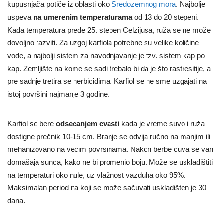
kupusnjača potiče iz oblasti oko
Sredozemnog mora
. Najbolje
uspeva
na umerenim temperaturama
od 13 do 20 stepeni.
Kada temperatura pređe 25. stepen Celzijusa, ruža se ne može
dovoljno razviti. Za uzgoj karfiola potrebne su velike količine
vode, a najbolji sistem za navodnjavanje je tzv. sistem kap po
kap. Zemljište na kome se sadi trebalo bi da je što rastresitije, a
pre sadnje tretira se herbicidima. Karfiol se ne sme uzgajati na
istoj površini najmanje 3 godine.
Karfiol se bere
odsecanjem cvasti
kada je vreme suvo i ruža
dostigne prečnik 10-15 cm. Branje se odvija ručno na manjim ili
mehanizovano na većim površinama. Nakon berbe čuva se van
domašaja sunca, kako ne bi promenio boju. Može se uskladištiti
na temperaturi oko nule, uz vlažnost vazduha oko 95%.
Maksimalan period na koji se može sačuvati uskladišten je 30
dana.