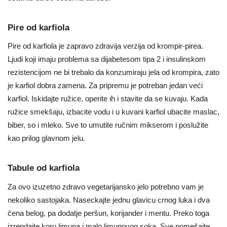
Pire od karfiola
Pire od karfiola je zapravo zdravija verzija od krompir-pirea.
Ljudi koji imaju problema sa dijabetesom tipa 2 i insulinskom
rezistencijom ne bi trebalo da konzumiraju jela od krompira, zato
je karfiol dobra zamena. Za pripremu je potreban jedan veći
karfiol. Iskidajte ružice, operite ih i stavite da se kuvaju. Kada
ružice smekšaju, izbacite vodu i u kuvani karfiol ubacite maslac,
biber, so i mleko. Sve to umutite ručnim mikserom i poslužite
kao prilog glavnom jelu.
Tabule od karfiola
Za ovo izuzetno zdravo vegetarijansko jelo potrebno vam je
nekoliko sastojaka. Naseckajte jednu glavicu crnog luka i dva
čena belog, pa dodatje peršun, korijander i mentu. Preko toga
izrendajte koru limuna i malo limunovog soka. Sve pomešajte