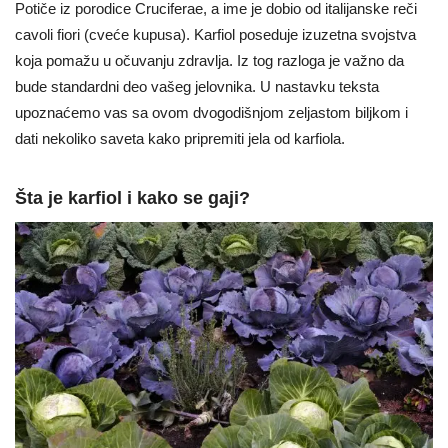
Potiče iz porodice Cruciferae, a ime je dobio od italijanske reči
cavoli fiori (cveće kupusa). Karfiol poseduje izuzetna svojstva
koja pomažu u očuvanju zdravlja. Iz tog razloga je važno da
bude standardni deo vašeg jelovnika. U nastavku teksta
upoznaćemo vas sa ovom dvogodišnjom zeljastom biljkom i
dati nekoliko saveta kako pripremiti jela od karfiola.
Šta je karfiol i kako se gaji?