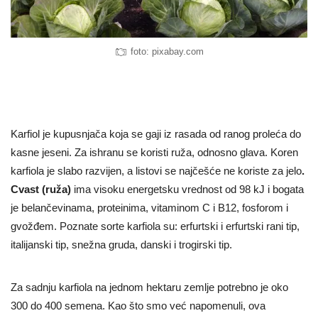
foto: pixabay.com
Karfiol je kupusnjača koja se gaji iz rasada od ranog proleća do
kasne jeseni. Za ishranu se koristi ruža, odnosno glava. Koren
karfiola je slabo razvijen, a listovi se najčešće ne koriste za jelo
.
Cvast (ruža)
ima visoku energetsku vrednost od 98 kJ i bogata
je belančevinama, proteinima, vitaminom C i B12, fosforom i
gvožđem. Poznate sorte karfiola su: erfurtski i erfurtski rani tip,
italijanski tip, snežna gruda, danski i trogirski tip.
Za sadnju karfiola na jednom hektaru zemlje potrebno je oko
300 do 400 semena. Kao što smo već napomenuli, ova