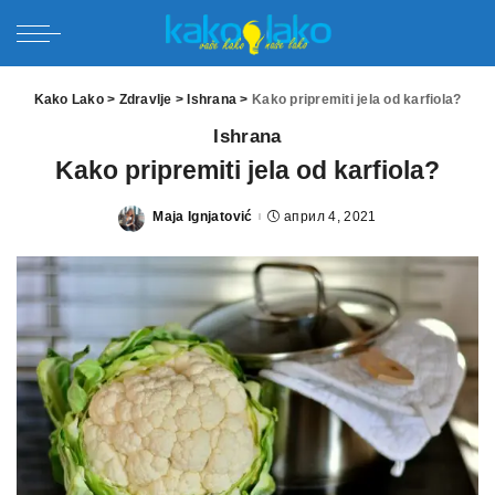
Kako Lako
>
Zdravlje
>
Ishrana
>
Kako pripremiti jela od karfiola?
Ishrana
Kako pripremiti jela od karfiola?
Maja Ignjatović
април 4, 2021
Posted
by