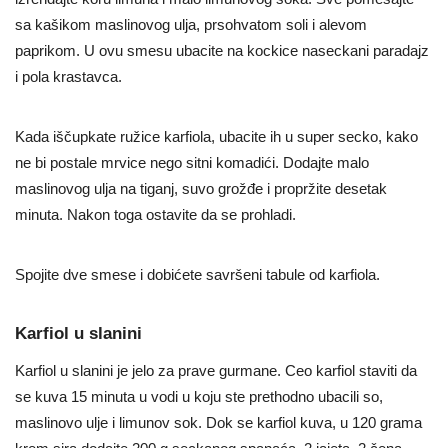
sa kašikom maslinovog ulja, prsohvatom soli i alevom
paprikom. U ovu smesu ubacite na kockice naseckani paradajz
i pola krastavca.
Kada iščupkate ružice karfiola, ubacite ih u super secko, kako
ne bi postale mrvice nego sitni komadići. Dodajte malo
maslinovog ulja na tiganj, suvo grožđe i propržite desetak
minuta. Nakon toga ostavite da se prohladi.
Spojite dve smese i dobićete savršeni tabule od karfiola.
Karfiol u slanini
Karfiol u slanini je jelo za prave gurmane. Ceo karfiol staviti da
se kuva 15 minuta u vodi u koju ste prethodno ubacili so,
maslinovo ulje i limunov sok. Dok se karfiol kuva, u 120 grama