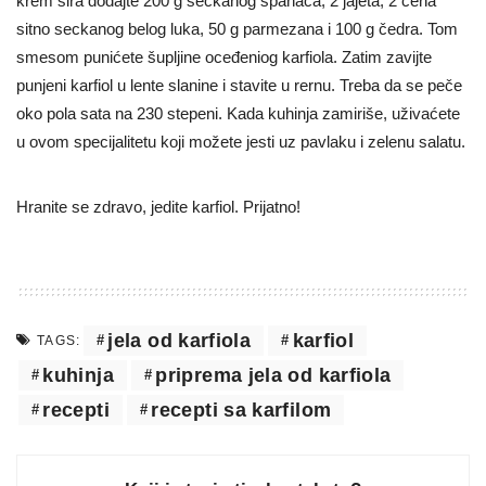
krem sira dodajte 200 g seckanog spanaća, 2 jajeta, 2 čena
sitno seckanog belog luka, 50 g parmezana i 100 g čedra. Tom
smesom punićete šupljine oceđeniog karfiola. Zatim zavijte
punjeni karfiol u lente slanine i stavite u rernu. Treba da se peče
oko pola sata na 230 stepeni. Kada kuhinja zamiriše, uživaćete
u ovom specijalitetu koji možete jesti uz pavlaku i zelenu salatu.
Hranite se zdravo, jedite karfiol. Prijatno!
jela od karfiola
karfiol
TAGS:
kuhinja
priprema jela od karfiola
recepti
recepti sa karfilom