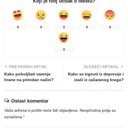
Koji je tvoj utisak o tekstu?
0
0
0
0
0
0
PRETHODNI ARTIKL
SLEDEĆI ARTIKAL
Kako poboljšati varenje
Kako se trgnuti iz depresije i
hrane na prirodan način?
izaći iz začaranog kruga?
Ostavi komentar
Vaša adresa e-pošte neće biti objavljena.
Neophodna polja su
označena
*