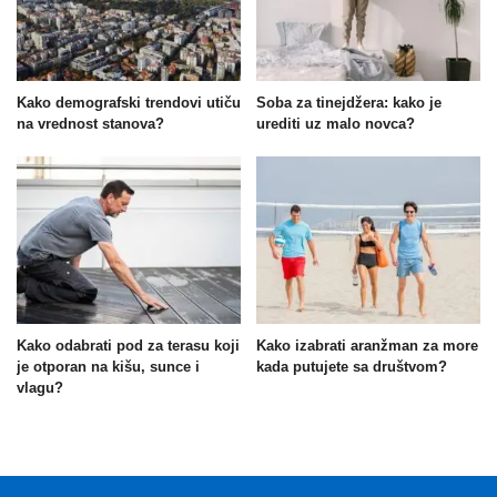
Kako demografski trendovi utiču
Soba za tinejdžera: kako je
na vrednost stanova?
urediti uz malo novca?
Kako odabrati pod za terasu koji
Kako izabrati aranžman za more
je otporan na kišu, sunce i
kada putujete sa društvom?
vlagu?