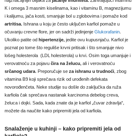
najznačajnijih biljaka za
jačanje imuniteta.
Zahvaljujući vitaminu
K i omega 3 masnim kiselinama, kao i vitaminu B, magnezijumu
i kalijumu, jača kosti, smanjuje bol u zglobovima i pomaže kod
artritisa.
Ishrana u koju je često uključen karfiol pomaže u
očuvanju crevne flore, jer on sadrži jedinjenje
Glukorafanin
.
Ukoliko patite od
hipertenzije,
jedite ovu kupusnjaču. Karfiol je
poznat po tome što reguliše krvni pritisak i što smanjuje nivo
lošeg holesterola (LDL holesterola) u krvi. Osim toga umanjuje i
verovatnoću za pojavu
čira na želucu,
ali i verovatnoću
srčanog udara
. Preporučuje se
za ishranu u trudnoći
, zbog
vitamina B9 koji sprečava rizik od urođenih defekata
novorođenčeta. Neke studije su došle do zaključka da ruža
karfiola čak sprečava nastanak karcinoma debelog creva,
želuca i dojki. Sada, kada znate da je karfiol „čuvar zdravlja“,
možete da naučite kako pripremiti jela od karfiola.
Snalaženje u kuhinji – kako pripremiti jela od