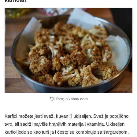
karfiola?
foto; pixabay.com
Karfiol možete jesti svež, kuvan ili ukiseljen. Svež je poprilično
tvrd, ali sadrži najviše hranljivih materija i vitamina. Ukiseljen
karfiol jede se kao turšija i često se kombinuje sa šargarepom,