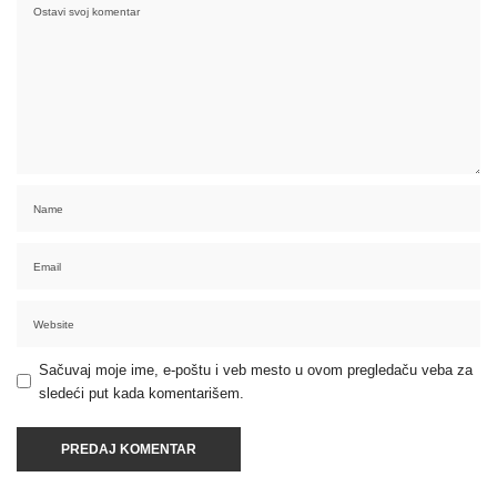
Sačuvaj moje ime, e-poštu i veb mesto u ovom pregledaču veba za
sledeći put kada komentarišem.