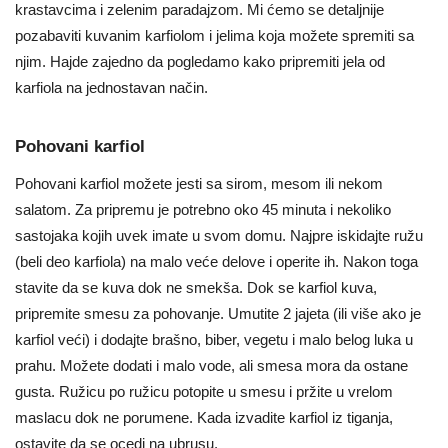
krastavcima i zelenim paradajzom. Mi ćemo se detaljnije
pozabaviti kuvanim karfiolom i jelima koja možete spremiti sa
njim. Hajde zajedno da pogledamo kako pripremiti jela od
karfiola na jednostavan način.
Pohovani karfiol
Pohovani karfiol možete jesti sa sirom, mesom ili nekom
salatom. Za pripremu je potrebno oko 45 minuta i nekoliko
sastojaka kojih uvek imate u svom domu. Najpre iskidajte ružu
(beli deo karfiola) na malo veće delove i operite ih. Nakon toga
stavite da se kuva dok ne smekša. Dok se karfiol kuva,
pripremite smesu za pohovanje. Umutite 2 jajeta (ili više ako je
karfiol veći) i dodajte brašno, biber, vegetu i malo belog luka u
prahu. Možete dodati i malo vode, ali smesa mora da ostane
gusta. Ružicu po ružicu potopite u smesu i pržite u vrelom
maslacu dok ne porumene. Kada izvadite karfiol iz tiganja,
ostavite da se ocedi na ubrusu.