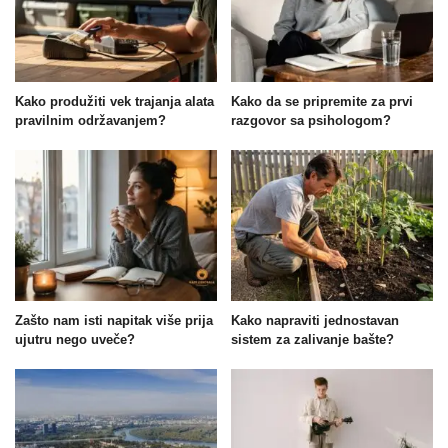
Kako produžiti vek trajanja alata
Kako da se pripremite za prvi
pravilnim održavanjem?
razgovor sa psihologom?
Zašto nam isti napitak više prija
Kako napraviti jednostavan
ujutru nego uveče?
sistem za zalivanje bašte?