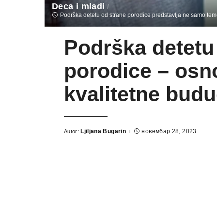
Deca i mladi
Podrška detetu od strane porodice predstavlja ne samo temel
Podrška detetu
porodice – osn
kvalitetne budu
Ljiljana Bugarin
новембар 28, 2023
Autor: