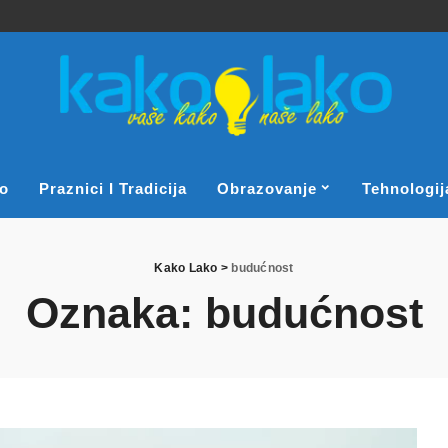
o
Praznici I Tradicija
Obrazovanje
Tehnologij
Kako Lako
>
budućnost
Oznaka:
budućnost