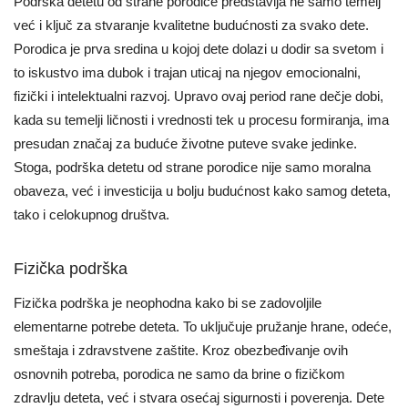
Podrška detetu od strane porodice predstavlja ne samo temelj
već i ključ za stvaranje kvalitetne budućnosti za svako dete.
Porodica je prva sredina u kojoj dete dolazi u dodir sa svetom i
to iskustvo ima dubok i trajan uticaj na njegov emocionalni,
fizički i intelektualni razvoj. Upravo ovaj period rane dečje dobi,
kada su temelji ličnosti i vrednosti tek u procesu formiranja, ima
presudan značaj za buduće životne puteve svake jedinke.
Stoga, podrška detetu od strane porodice nije samo moralna
obaveza, već i investicija u bolju budućnost kako samog deteta,
tako i celokupnog društva.
Fizička podrška
Fizička podrška je neophodna kako bi se zadovoljile
elementarne potrebe deteta. To uključuje pružanje hrane, odeće,
smeštaja i zdravstvene zaštite. Kroz obezbeđivanje ovih
osnovnih potreba, porodica ne samo da brine o fizičkom
zdravlju deteta, već i stvara osećaj sigurnosti i poverenja. Dete