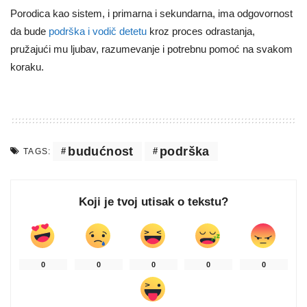
Porodica kao sistem, i primarna i sekundarna, ima odgovornost
da bude
podrška i vodič detetu
kroz proces odrastanja,
pružajući mu ljubav, razumevanje i potrebnu pomoć na svakom
koraku.
budućnost
podrška
TAGS:
Koji je tvoj utisak o tekstu?
0
0
0
0
0