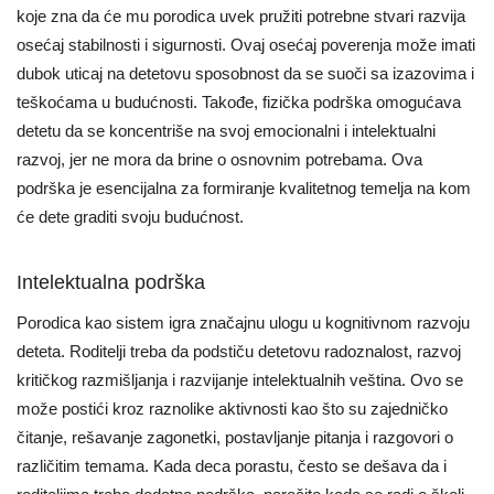
koje zna da će mu porodica uvek pružiti potrebne stvari razvija
osećaj stabilnosti i sigurnosti. Ovaj osećaj poverenja može imati
dubok uticaj na detetovu sposobnost da se suoči sa izazovima i
teškoćama u budućnosti. Takođe, fizička podrška omogućava
detetu da se koncentriše na svoj emocionalni i intelektualni
razvoj, jer ne mora da brine o osnovnim potrebama. Ova
podrška je esencijalna za formiranje kvalitetnog temelja na kom
će dete graditi svoju budućnost.
Intelektualna podrška
Porodica kao sistem igra značajnu ulogu u kognitivnom razvoju
deteta. Roditelji treba da podstiču detetovu radoznalost, razvoj
kritičkog razmišljanja i razvijanje intelektualnih veština. Ovo se
može postići kroz raznolike aktivnosti kao što su zajedničko
čitanje, rešavanje zagonetki, postavljanje pitanja i razgovori o
različitim temama. Kada deca porastu, često se dešava da i