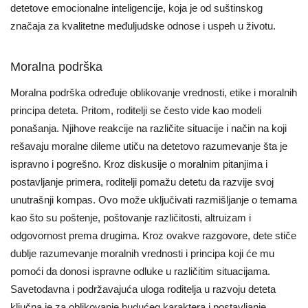
detetove emocionalne inteligencije, koja je od suštinskog
značaja za kvalitetne međuljudske odnose i uspeh u životu.
Moralna podrška
Moralna podrška određuje oblikovanje vrednosti, etike i moralnih
principa deteta. Pritom, roditelji se često vide kao modeli
ponašanja. Njihove reakcije na različite situacije i način na koji
rešavaju moralne dileme utiču na detetovo razumevanje šta je
ispravno i pogrešno. Kroz diskusije o moralnim pitanjima i
postavljanje primera, roditelji pomažu detetu da razvije svoj
unutrašnji kompas. Ovo može uključivati razmišljanje o temama
kao što su poštenje, poštovanje različitosti, altruizam i
odgovornost prema drugima. Kroz ovakve razgovore, dete stiče
dublje razumevanje moralnih vrednosti i principa koji će mu
pomoći da donosi ispravne odluke u različitim situacijama.
Savetodavna i podržavajuća uloga roditelja u razvoju deteta
ključna je za oblikovanje budućeg karaktera i postavljanje