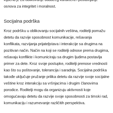
osnova za integritet i moralnost.
Socijalna podrška
Kroz podršku u oblikovanju socijalnih veština, roditelji pomažu
detetu da razvije sposobnost komunikacije, rešavanja
konflikata, razvijanja prijateljstava i interakcije sa drugima na
pozitivan način. Način na koji se roditelji odnose prema drugima,
rešavaju konflikte i komuniciraju sa drugim ljudima postavlja
primer za dete. Kroz svoje postupke, roditelji prenose vrednosti
kao što su poštovanje, tolerancija i saradnja. Socijalna podrška
takođe uključuje pružanje prilika detetu da razvije svoje socijalne
veštine kroz interakciju sa vršnjacima i drugim članovima
porodice. Roditelji mogu da organizuju aktivnosti koje
omogućavaju detetu da razvije svoje sposobnosti za timski rad,
komunikaciju i razumevanje različitih perspektiva.