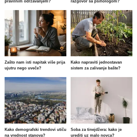
pravilnim održavanjem?
razgovor sa psihologom?
Zašto nam isti napitak više prija
Kako napraviti jednostavan
ujutru nego uveče?
sistem za zalivanje bašte?
Kako demografski trendovi utiču
Soba za tinejdžera: kako je
na vrednost stanova?
urediti uz malo novca?