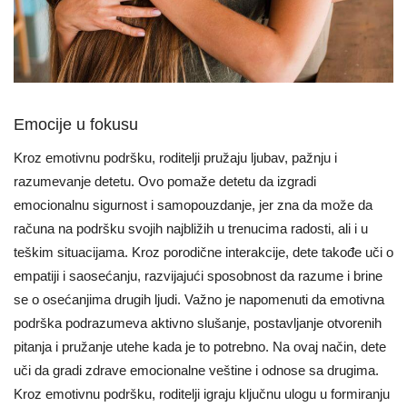
Emocije u fokusu
Kroz emotivnu podršku, roditelji pružaju ljubav, pažnju i
razumevanje detetu. Ovo pomaže detetu da izgradi
emocionalnu sigurnost i samopouzdanje, jer zna da može da
računa na podršku svojih najbližih u trenucima radosti, ali i u
teškim situacijama. Kroz porodične interakcije, dete takođe uči o
empatiji i saosećanju, razvijajući sposobnost da razume i brine
se o osećanjima drugih ljudi. Važno je napomenuti da emotivna
podrška podrazumeva aktivno slušanje, postavljanje otvorenih
pitanja i pružanje utehe kada je to potrebno. Na ovaj način, dete
uči da gradi zdrave emocionalne veštine i odnose sa drugima.
Kroz emotivnu podršku, roditelji igraju ključnu ulogu u formiranju