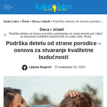
Kako Lako
>
Život
>
Deca i mladi
>
Podrška detetu od strane porodice – osnova za stvaranje kvalitetne budućnosti
Deca i mladi
Podrška detetu od strane porodice predstavlja ne samo temelj već i ključ
za stvaranje kvalitetne budućnosti za svako dete. Read
Podrška detetu od strane porodice –
osnova za stvaranje kvalitetne
budućnosti
Ljiljana Bugarin
новембар 28, 2023
Posted
by