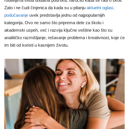
roditeljima treba dodatna podrška, naročito kada se radi o školi.
Zato i ne čudi činjenica da kada su u pitanju
aktuelni oglasi,
podučavanje
uvek predstavlja jednu od najpopularnijih
kategorija. Ovo ne samo što priprema dete za školu i
akademski uspeh, već i razvija ključne veštine kao što su
analitičko razmišljanje, rešavanje problema i kreativnost, koje će
im biti od koristi u kasnijem životu.