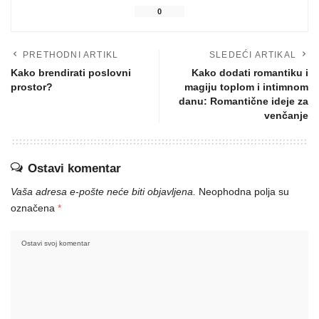
0
PRETHODNI ARTIKL
SLEDEĆI ARTIKAL
Kako brendirati poslovni
Kako dodati romantiku i
prostor?
magiju toplom i intimnom
danu: Romantične ideje za
venčanje
Ostavi komentar
Vaša adresa e-pošte neće biti objavljena.
Neophodna polja su
označena
*