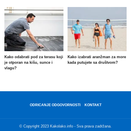
Kako odabrati pod za terasu koji
Kako izabrati aranžman za more
je otporan na kišu, sunce i
kada putujete sa društvom?
vlagu?
ODRICANJE ODGOVORNOSTI
KONTAKT
© Copyright 2023 Kakolako.info - Sva prava zadržana.