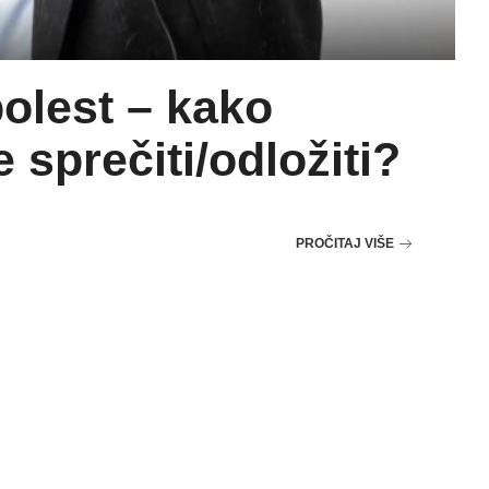
olest – kako
e sprečiti/odložiti?
PROČITAJ VIŠE