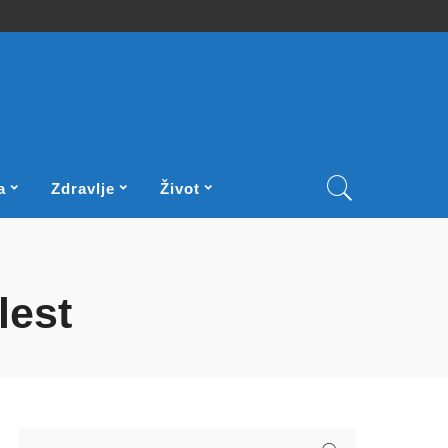
a
Zdravlje
Život
lest