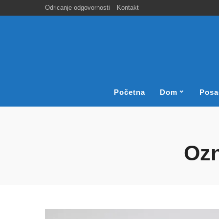
Odricanje odgovornosti
Kontakt
Početna
Dom
Posa
Oz