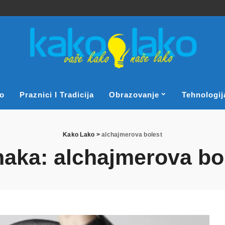
o
Praznici I Tradicija
Obrazovanje
Tehnologij
Kako Lako
>
alchajmerova bolest
naka:
alchajmerova bo