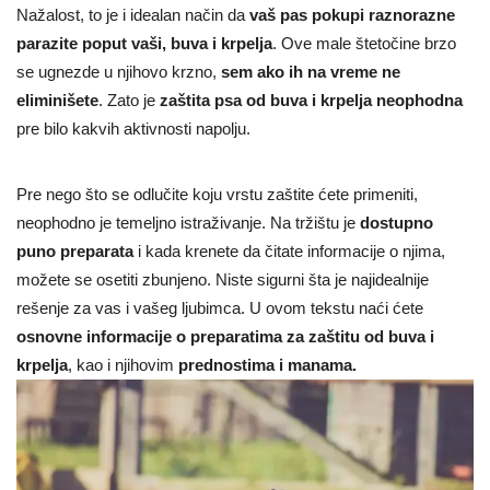
Nažalost, to je i idealan način da
vaš pas pokupi raznorazne
parazite poput vaši, buva i krpelja
. Ove male štetočine brzo
se ugnezde u njihovo krzno,
sem ako ih na vreme ne
eliminišete
. Zato je
zaštita psa od buva i krpelja neophodna
pre bilo kakvih aktivnosti napolju.
Pre nego što se odlučite koju vrstu zaštite ćete primeniti,
neophodno je temeljno istraživanje. Na tržištu je
dostupno
puno preparata
i kada krenete da čitate informacije o njima,
možete se osetiti zbunjeno. Niste sigurni šta je najidealnije
rešenje za vas i vašeg ljubimca. U ovom tekstu naći ćete
osnovne informacije o preparatima za zaštitu od buva i
krpelja
, kao i njihovim
prednostima i manama.