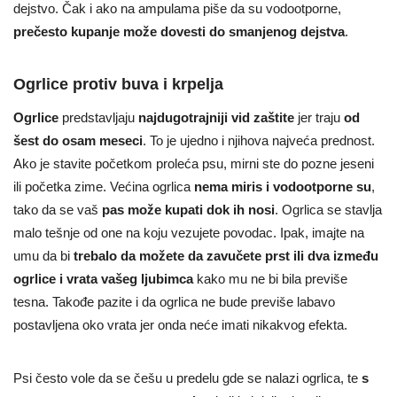
dejstvo. Čak i ako na ampulama piše da su vodootporne,
prečesto kupanje može dovesti do smanjenog dejstva
.
Ogrlice protiv buva i krpelja
Ogrlice
predstavljaju
najdugotrajniji vid zaštite
jer traju
od
šest do osam meseci
. To je ujedno i njihova najveća prednost.
Ako je stavite početkom proleća psu, mirni ste do pozne jeseni
ili početka zime. Većina ogrlica
nema miris i vodootporne su
,
tako da se vaš
pas može kupati
dok ih nosi
. Ogrlica se stavlja
malo tešnje od one na koju vezujete povodac. Ipak, imajte na
umu da bi
trebalo da možete da zavučete prst ili dva između
ogrlice i vrata vašeg ljubimca
kako mu ne bi bila previše
tesna. Takođe pazite i da ogrlica ne bude previše labavo
postavljena oko vrata jer onda neće imati nikakvog efekta.
Psi često vole da se češu u predelu gde se nalazi ogrlica, te
s