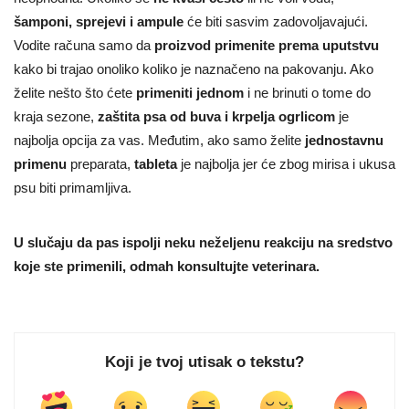
šamponi, sprejevi i ampule
će biti sasvim zadovoljavajući.
Vodite računa samo da
proizvod primenite prema uputstvu
kako bi trajao onoliko koliko je naznačeno na pakovanju. Ako
želite nešto što ćete
primeniti jednom
i ne brinuti o tome do
kraja sezone,
zaštita psa od buva i krpelja ogrlicom
je
najbolja opcija za vas. Međutim, ako samo želite
jednostavnu
primenu
preparata,
tableta
je najbolja jer će zbog mirisa i ukusa
psu biti primamljiva.
U slučaju da pas ispolji neku neželjenu reakciju na sredstvo
koje ste primenili, odmah konsultujte veterinara.
Koji je tvoj utisak o tekstu?