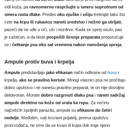
vidi koža, pa
ravnomerno raspršujte u smeru suprotnom od
smera rasta dlake
. Predeo
oko njuške i očiju
tretirajte tako što
ćete
na krpu ili rukavicu naneti sredstvo i nežno ga utrljati
,
pazeći da ne uđe u oči, uši i nozdrve. Kada se sprej osuši, pas
je zaštićen, a da biste
pospešili širenje preparata
preporučuje
se i
četkanje psa oko sat vremena nakon nanošenja spreja
.
Ampule protiv buva i krpelja
Ampule
predstavljaju
jako efikasan
način odbrane od
buva
i
krpelja,
ako se pravilno koriste
. Mnogi vlasnici psa ne pročitaju
dobro uputstvo i ne nanesu pravilno preparat, te on nije dovoljno
delotvoran. Morate
dobro razgrnuti dlaku psa
i n
aneti sadržaj
ampule direktno na kožu od vrata ka repu
. Za većinu
najčešćih spoljnih parazita, ampule su
efikasne do četiri
nedelje
. Međutim, vaš krzneni prijatelj, prema uputstvu
proizvođača, ne sme da se kvasi ili kupa dok traje njeno