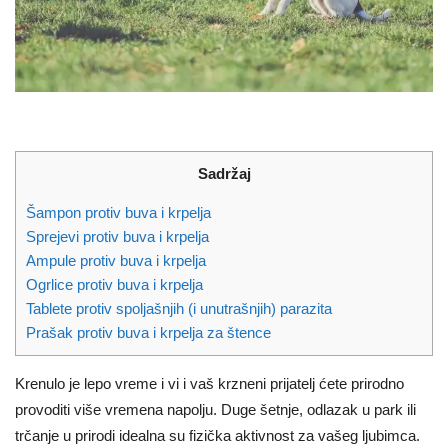
Sadržaj
Šampon protiv buva i krpelja
Sprejevi protiv buva i krpelja
Ampule protiv buva i krpelja
Ogrlice protiv buva i krpelja
Tablete protiv spoljašnjih (i unutrašnjih) parazita
Prašak protiv buva i krpelja za štence
Krenulo je lepo vreme i vi i vaš krzneni prijatelj ćete prirodno
provoditi više vremena napolju. Duge šetnje, odlazak u park ili
trčanje u prirodi idealna su fizička aktivnost za vašeg ljubimca.