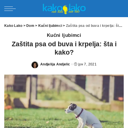
Kako Lako
>
Dom
>
Kućni ljubimci
>
Zaštita psa od buva i krpelja: šta i kako?
Kućni ljubimci
Zaštita psa od buva i krpelja: šta i
kako?
Andjelija Andjelic
јун 7, 2021
Posted
by