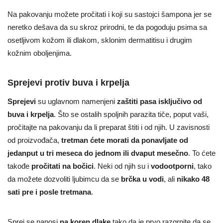
Na pakovanju možete pročitati i koji su sastojci šampona jer se
neretko dešava da su skroz prirodni, te da pogoduju psima sa
osetljivom kožom ili dlakom, sklonim dermatitisu i drugim
kožnim oboljenjima.
Sprejevi protiv buva i krpelja
Sprejevi
su uglavnom namenjeni
zaštiti pasa isključivo od
buva i krpelja
. Što se ostalih spoljnih parazita tiče, poput vaši,
pročitajte na pakovanju da li preparat štiti i od njih. U zavisnosti
od proizvođača,
tretman ćete morati da ponavljate od
jedanput u tri meseca do jednom ili dvaput mesečno
. To ćete
takođe
pročitati na bočici
. Neki od njih su i
vodootporni
, tako
da možete dozvoliti ljubimcu da se
brčka u vodi
, ali
nikako 48
sati pre i posle tretmana
.
Sprej se nanosi
na koren dlake
tako da je prvo razgrnite da se