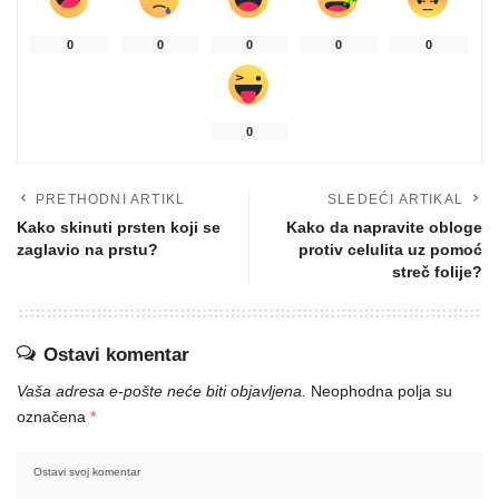
0
0
0
0
0
0
PRETHODNI ARTIKL
SLEDEĆI ARTIKAL
Kako skinuti prsten koji se
Kako da napravite obloge
zaglavio na prstu?
protiv celulita uz pomoć
streč folije?
Ostavi komentar
Vaša adresa e-pošte neće biti objavljena.
Neophodna polja su
označena
*