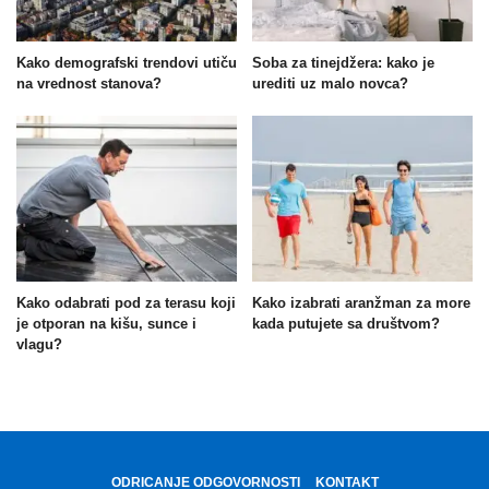
Kako demografski trendovi utiču
Soba za tinejdžera: kako je
na vrednost stanova?
urediti uz malo novca?
Kako odabrati pod za terasu koji
Kako izabrati aranžman za more
je otporan na kišu, sunce i
kada putujete sa društvom?
vlagu?
ODRICANJE ODGOVORNOSTI
KONTAKT