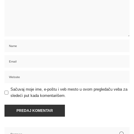
Sačuvaj moje ime, e-poštu i veb mesto u ovom pregledaču veba za
sledeći put kada komentarišem.