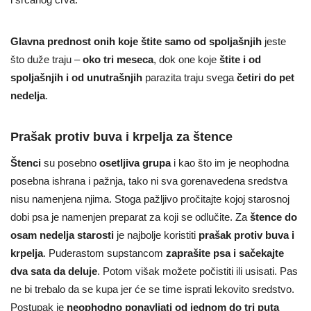
Glavna prednost onih koje štite samo od spoljašnjih
jeste
što duže traju –
oko tri meseca
, dok one koje
štite i od
spoljašnjih i od unutrašnjih
parazita traju svega
četiri do pet
nedelja
.
Prašak protiv buva i krpelja za štence
Štenci
su posebno
osetljiva grupa
i kao što im je neophodna
posebna ishrana i pažnja, tako ni sva gorenavedena sredstva
nisu namenjena njima. Stoga pažljivo pročitajte kojoj starosnoj
dobi psa je namenjen preparat za koji se odlučite. Za
štence do
osam nedelja starosti
je najbolje koristiti
prašak protiv buva i
krpelja
. Puderastom supstancom
zaprašite psa i sačekajte
dva sata da deluje
. Potom višak možete počistiti ili usisati. Pas
ne bi trebalo da se kupa jer će se time isprati lekovito sredstvo.
Postupak je
neophodno ponavljati od jednom do tri puta