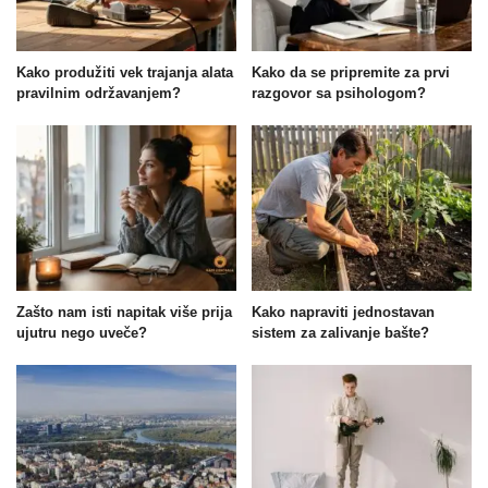
Kako produžiti vek trajanja alata
Kako da se pripremite za prvi
pravilnim održavanjem?
razgovor sa psihologom?
Zašto nam isti napitak više prija
Kako napraviti jednostavan
ujutru nego uveče?
sistem za zalivanje bašte?