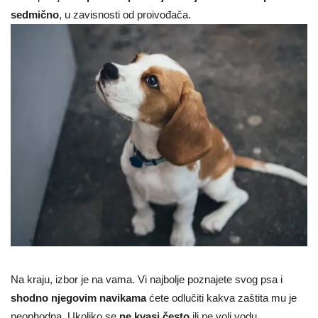
sedmično
, u zavisnosti od proivođača.
Na kraju, izbor je na vama. Vi najbolje poznajete svog psa i
shodno njegovim navikama
ćete odlučiti kakva zaštita mu je
neophodna. Ukoliko se
ne kvasi često
ili ne voli vodu,