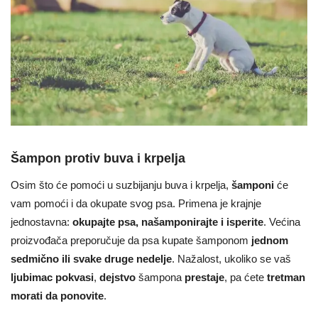
Šampon protiv buva i krpelja
Osim što će pomoći u suzbijanju buva i krpelja,
šamponi
će
vam pomoći i da okupate svog psa. Primena je krajnje
jednostavna:
okupajte psa, našamponirajte i isperite
. Većina
proizvođača preporučuje da psa kupate šamponom
jednom
sedmično ili svake druge nedelje
. Nažalost, ukoliko se vaš
ljubimac pokvasi
,
dejstvo
šampona
prestaje
, pa ćete
tretman
morati da ponovite
.