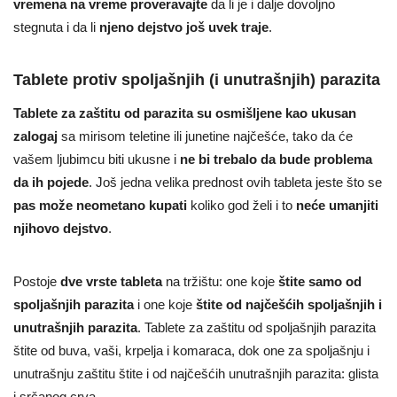
vremena na vreme proveravajte
da li je i dalje dovoljno
stegnuta i da li
njeno dejstvo još uvek traje
.
Tablete protiv spoljašnjih (i unutrašnjih) parazita
Tablete za zaštitu od parazita su osmišljene kao ukusan
zalogaj
sa mirisom teletine ili junetine najčešće, tako da će
vašem ljubimcu biti ukusne i
ne bi trebalo da bude problema
da ih pojede
. Još jedna velika prednost ovih tableta jeste što se
pas može neometano kupati
koliko god želi i to
neće umanjiti
njihovo dejstvo
.
Postoje
dve vrste tableta
na tržištu: one koje
štite samo od
spoljašnjih parazita
i one koje
štite od najčešćih spoljašnjih i
unutrašnjih parazita
. Tablete za zaštitu od spoljašnjih parazita
štite od buva, vaši, krpelja i komaraca, dok one za spoljašnju i
unutrašnju zaštitu štite i od najčešćih unutrašnjih parazita: glista
i srčanog crva.