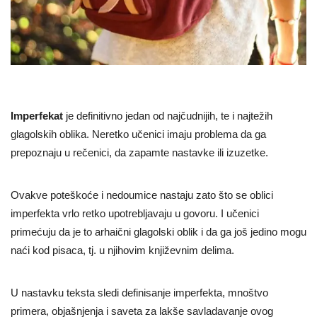
Imperfekat
je definitivno jedan od najčudnijih, te i najtežih
glagolskih oblika. Neretko učenici imaju problema da ga
prepoznaju u rečenici, da zapamte nastavke ili izuzetke.
Ovakve poteškoće i nedoumice nastaju zato što se oblici
imperfekta vrlo retko upotrebljavaju u govoru. I učenici
primećuju da je to arhaični glagolski oblik i da ga još jedino mogu
naći kod pisaca, tj. u njihovim književnim delima.
U nastavku teksta sledi definisanje imperfekta, mnoštvo
primera, objašnjenja i saveta za lakše savladavanje ovog