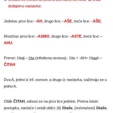
dodajemo nastavke
:
Jednina: prvo lice: –
AH
, drugo lice: –
AŠE
, treće lice: –
AŠE
;
Množina: prvo lice: –
ASMO
, drugo lice: –
ASTE
, treće lice: –
AHU
.
Primer: čita
ti
–
čita
(infinitivna osnova): čita + -AH= čit
aa
h –
ČITAH
Dva A, jedno iz inf. osnove, a drugo iz nastavka, sažimaju se u
jedno A.
Oblik
ČITAH
, odnosi se na prvo lice jednine. Prema istom
postupku, nastaće i ostali oblici: (ti)
čitaše
, (on/ona/ono)
čitaše
,