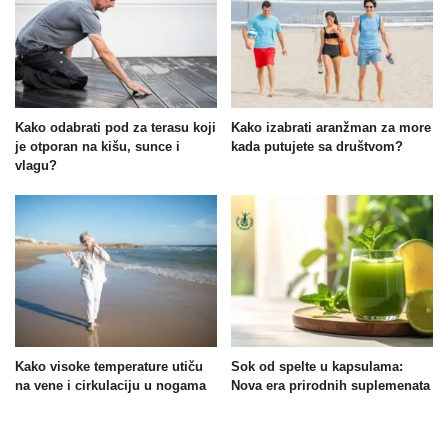
Kako odabrati pod za terasu koji
Kako izabrati aranžman za more
je otporan na kišu, sunce i
kada putujete sa društvom?
vlagu?
Kako visoke temperature utiču
Sok od spelte u kapsulama:
na vene i cirkulaciju u nogama
Nova era prirodnih suplemenata