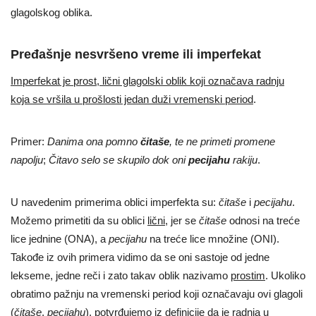
glagolskog oblika.
Pređašnje nesvršeno vreme ili imperfekat
Imperfekat je prost, lični glagolski oblik koji označava radnju
koja se vršila u prošlosti jedan duži vremenski period
.
Primer:
Danima ona pomno
čitaše
, te ne primeti promene
napolju
;
Čitavo selo se skupilo dok oni
pecijahu
rakiju
.
U navedenim primerima oblici imperfekta su:
čitaše
i
pecijahu
.
Možemo primetiti da su oblici
lični
, jer se
čitaše
odnosi na treće
lice jednine (ONA), a
pecijahu
na treće lice množine (ONI).
Takođe iz ovih primera vidimo da se oni sastoje od jedne
lekseme, jedne reči i zato takav oblik nazivamo
prostim
. Ukoliko
obratimo pažnju na vremenski period koji označavaju ovi glagoli
(
čitaše
,
pecijahu
), potvrđujemo iz definicije da je radnja u