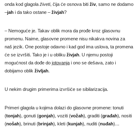
onda kod glagola
živeti
, čija će osnova biti
živ
, samo ne dodamo
–
jah
i da tako ostane –
živjah
?
– Nemoguće je. Takav oblik mora da prođe kroz glasovnu
promenu. Naime, glasovne promene nisu nikakva novina za
naš jezik. One postoje odavno i kad god ima uslova, ta promena
će se izvršiti. Tako je i u obliku
živjah
. U njemu postoji
mogućnost da dođe do
jotovanja
i ono se dešava, zato i
dobijamo oblik
življah
.
U nekim drugim primerima izvršiće se sibilarizacija.
Primeri glagola u kojima dolazi do glasovne promene: tonuti
(
tonjah
), gonuti (
gonjah
), voziti (
vožah
), graditi (
građah
), nositi
(
nošah
), brinuti (
brinjah
), kleti (
kunjah
), nuditi (
nuđah
)…