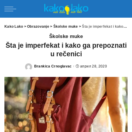
Kako Lako
>
Obrazovanje
>
Školske muke
>
Šta je imperfekat i kako ga prepoznati u rečenici
Školske muke
Šta je imperfekat i kako ga prepoznati
u rečenici
Brankica Crnoglavac
април 28, 2020
Posted
by