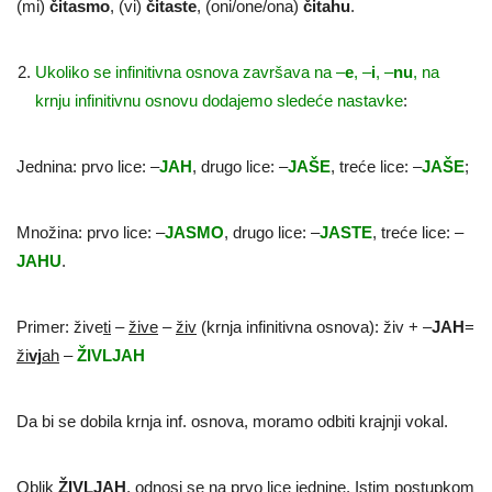
(mi)
čitasmo
, (vi)
čitaste
, (oni/one/ona)
čitahu
.
Ukoliko se infinitivna osnova završava na –
e
, –
i
, –
nu
, na
krnju infinitivnu osnovu dodajemo sledeće nastavke
:
Jednina: prvo lice: –
JAH
, drugo lice: –
JAŠE
, treće lice: –
JAŠE
;
Množina: prvo lice: –
JASMO
, drugo lice: –
JASTE
, treće lice: –
JAHU
.
Primer: žive
ti
–
žive
–
živ
(krnja infinitivna osnova): živ + –
JAH
=
ži
vj
ah
–
ŽIVLJAH
Da bi se dobila krnja inf. osnova, moramo odbiti krajnji vokal.
Oblik
ŽIVLJAH
, odnosi se na prvo lice jednine. Istim postupkom