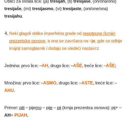
Oblici za ostala lica: (ja)
tresijah
, (ti)
tresijaše
, (on/ona/ono)
tresijaše
, (mi)
tresijasmo
, (vi)
tresijaste
, (oni/one/ona)
tresijahu
.
Neki glagoli oblike imperfekta grade od
nepotpune (krnje)
prezentske osnove
, a ona se završava na –
je
, gde se odbije
krajnji samoglasnik i dodaju se sledeći nastavci
:
Jednina: prvo lice: –
AH
, drugo lice: –
AŠE
, treće lice: –
AŠE
;
Množina: prvo lice: –
ASMO
, drugo lice: –
ASTE
, treće lice: –
AHU
.
Primer:
piti
– pije
mo
– pij
e
–
pij
(krnja prezentsa osnova): pij+ –
AH
=
PIJAH
.