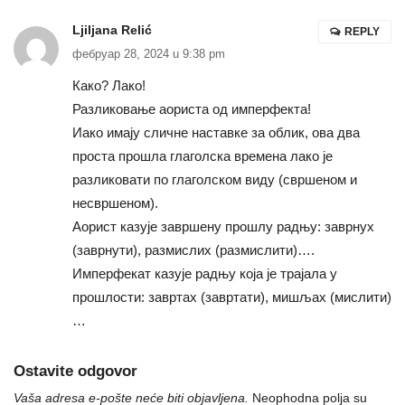
Ljiljana Relić
REPLY
фебруар 28, 2024 u 9:38 pm
Како? Лако!
Разликовање аориста од имперфекта!
Иако имају сличне наставке за облик, ова два
проста прошла глаголска времена лако је
разликовати по глаголском виду (свршеном и
несвршеном).
Аорист казује завршену прошлу радњу: заврнух
(заврнути), размислих (размислити)….
Имперфекат казује радњу која је трајала у
прошлости: завртах (завртати), мишљах (мислити)
…
Ostavite odgovor
Vaša adresa e-pošte neće biti objavljena.
Neophodna polja su