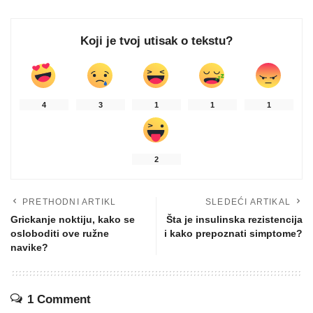
Koji je tvoj utisak o tekstu?
4
3
1
1
1
2
PRETHODNI ARTIKL
SLEDEĆI ARTIKAL
Grickanje noktiju, kako se
Šta je insulinska rezistencija
osloboditi ove ružne
i kako prepoznati simptome?
navike?
1 Comment