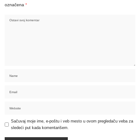
označena
*
Sačuvaj moje ime, e-poštu i veb mesto u ovom pregledaču veba za
sledeći put kada komentarišem.