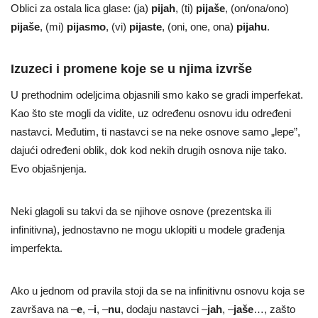
Oblici za ostala lica glase: (ja)
pijah
, (ti)
pijaše
, (on/ona/ono)
pijaše
, (mi)
pijasmo
, (vi)
pijaste
, (oni, one, ona)
pijahu
.
Izuzeci i promene koje se u njima izvrše
U prethodnim odeljcima objasnili smo kako se gradi imperfekat.
Kao što ste mogli da vidite, uz određenu osnovu idu određeni
nastavci. Međutim, ti nastavci se na neke osnove samo „lepe”,
dajući određeni oblik, dok kod nekih drugih osnova nije tako.
Evo objašnjenja.
Neki glagoli su takvi da se njihove osnove (prezentska ili
infinitivna), jednostavno ne mogu uklopiti u modele građenja
imperfekta.
Ako u jednom od pravila stoji da se na infinitivnu osnovu koja se
završava na –
e
, –
i
, –
nu
, dodaju nastavci –
jah
, –
jaše
…, zašto