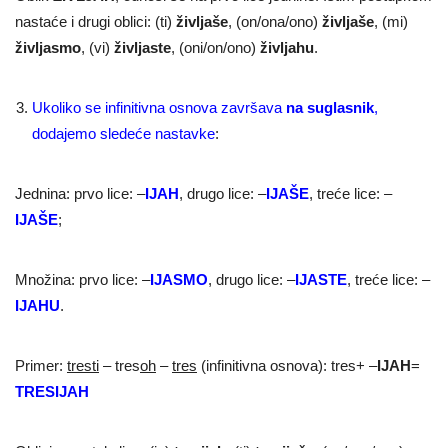
nastaće i drugi oblici: (ti)
življaše
, (on/ona/ono)
življaše
, (mi)
življasmo
, (vi)
življaste
, (oni/on/ono)
življahu
.
Ukoliko se infinitivna osnova završava
na suglasnik
,
dodajemo sledeće nastavke
:
Jednina: prvo lice: –
IJAH
, drugo lice: –
IJAŠE
, treće lice: –
IJAŠE
;
Množina: prvo lice: –
IJASMO
, drugo lice: –
IJASTE
, treće lice: –
IJAHU
.
Primer:
tresti
– tres
oh
–
tres
(infinitivna osnova): tres+ –
IJAH
=
TRESIJAH