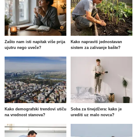
Zašto nam isti napitak više prija
Kako napraviti jednostavan
ujutru nego uveče?
sistem za zalivanje bašte?
Kako demografski trendovi utiču
Soba za tinejdžera: kako je
na vrednost stanova?
urediti uz malo novca?