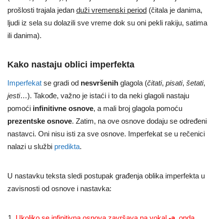
prošlosti trajala jedan
duži vremenski period
(čitala je danima,
ljudi iz sela su dolazili sve vreme dok su oni pekli rakiju, satima
ili danima).
Kako nastaju oblici imperfekta
Imperfekat
se gradi od
nesvršenih
glagola (
čitati
,
pisati
,
šetati
,
jesti
…). Takođe, važno je istaći i to da neki glagoli nastaju
pomoći
infinitivne osnove
, a mali broj glagola pomoću
prezentske
osnove
. Zatim, na ove osnove dodaju se određeni
nastavci. Oni nisu isti za sve osnove. Imperfekat se u rečenici
nalazi u službi
predikta
.
U nastavku teksta sledi postupak građenja oblika imperfekta u
zavisnosti od osnove i nastavka:
Ukoliko se infinitivna osnova završava na vokal
-a
, onda