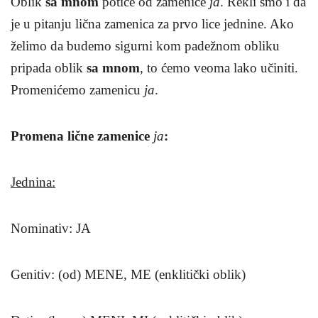
Oblik
sa mnom
potiče od zamenice
ja
. Rekli smo i da
je u pitanju lična zamenica za prvo lice jednine. Ako
želimo da budemo sigurni kom padežnom obliku
pripada oblik
sa mnom
, to ćemo veoma lako učiniti.
Promenićemo zamenicu
ja
.
Promena lične zamenice
ja
:
Jednina:
Nominativ: JA
Genitiv: (od) MENE, ME (enklitički oblik)