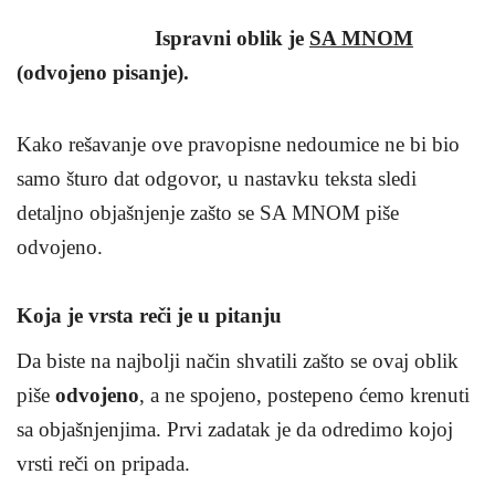
Ispravni oblik je
SA MNOM
(odvojeno pisanje).
Kako rešavanje ove pravopisne nedoumice ne bi bio
samo šturo dat odgovor, u nastavku teksta sledi
detaljno objašnjenje zašto se SA MNOM piše
odvojeno.
Koja je vrsta reči je u pitanju
Da biste na najbolji način shvatili zašto se ovaj oblik
piše
odvojeno
, a ne spojeno, postepeno ćemo krenuti
sa objašnjenjima. Prvi zadatak je da odredimo kojoj
vrsti reči on pripada.