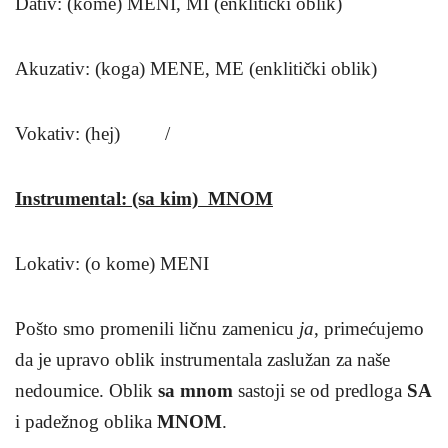
Dativ: (kome) MENI, MI (enklitički oblik)
Akuzativ: (koga) MENE, ME (enklitički oblik)
Vokativ: (hej) /
Instrumental: (sa kim) MNOM
Lokativ: (o kome) MENI
Pošto smo promenili ličnu zamenicu
ja
, primećujemo
da je upravo oblik instrumentala zaslužan za naše
nedoumice. Oblik
sa mnom
sastoji se od predloga
SA
i padežnog oblika
MNOM
.