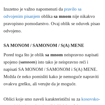
Izuzetno je važno napomenuti da
pravilo sa
odvojenim pisanjem
oblika
sa mnom
nije nikakvo
pravopisno pomodarstvo. Ovaj oblik se oduvek pisao
odvojeno.
SA MONOM / SAMONOM / S(A) MENE
Pored toga što je oblik
sa mnom
neispravno napisati
spojeno (
samnom
) isto tako je neispravno reći i
napisati SA MONOM / SAMONOM i S(A) MENE.
Možda će neko pomisliti kako je nemoguće napraviti
ovakvu grešku, ali verujte da je moguće.
Oblici koje smo naveli karakteristični su za
kosovsko-