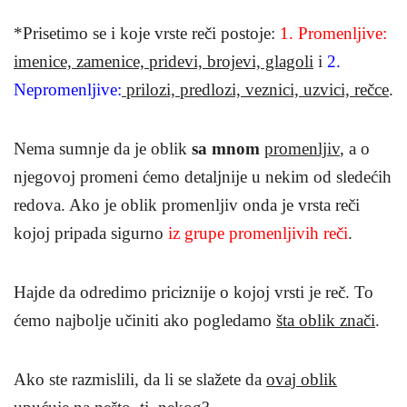
*Prisetimo se i koje vrste reči postoje:
1. Promenljive:
imenice, zamenice, pridevi, brojevi, glagoli
i
2.
Nepromenljive:
prilozi, predlozi, veznici, uzvici, rečce
.
Nema sumnje da je oblik
sa mnom
promenljiv
, a o
njegovoj promeni ćemo detaljnije u nekim od sledećih
redova. Ako je oblik promenljiv onda je vrsta reči
kojoj pripada sigurno
iz grupe promenljivih reči
.
Hajde da odredimo priciznije o kojoj vrsti je reč. To
ćemo najbolje učiniti ako pogledamo
šta oblik znači
.
Ako ste razmislili, da li se slažete da
ovaj oblik