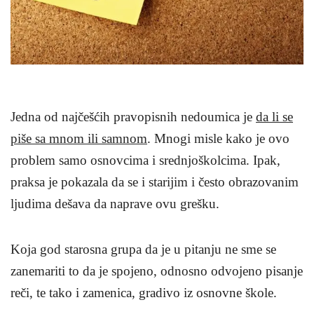
Jedna od najčešćih pravopisnih nedoumica je
da li se
piše sa mnom ili samnom
. Mnogi misle kako je ovo
problem samo osnovcima i srednjoškolcima. Ipak,
praksa je pokazala da se i starijim i često obrazovanim
ljudima dešava da naprave ovu grešku.
Koja god starosna grupa da je u pitanju ne sme se
zanemariti to da je spojeno, odnosno odvojeno pisanje
reči, te tako i zamenica, gradivo iz osnovne škole.