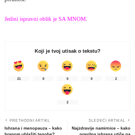
Jedini ispravni oblik je SA MNOM.
Koji je tvoj utisak o tekstu?
21
0
0
0
2
2
PRETHODNI ARTIKL
SLEDEĆI ARTIKAL
Ishrana i menopauza – kako
Najzdravije namirnice – kako
hranom ublažiti tegobe?
pravilna ishrana utiče na