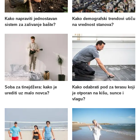
Kako napraviti jednostavan
Kako demografski trendovi utiču
sistem za zalivanje bašte?
na vrednost stanova?
Soba za tinejdžera: kako je
Kako odabrati pod za terasu koji
urediti uz malo novca?
je otporan na kišu, sunce i
vlagu?