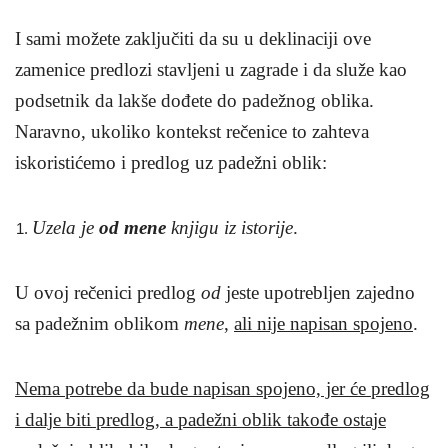
I sami možete zaključiti da su u deklinaciji ove
zamenice predlozi stavljeni u zagrade i da služe kao
podsetnik da lakše dođete do padežnog oblika.
Naravno, ukoliko kontekst rečenice to zahteva
iskoristićemo i predlog uz padežni oblik:
Uzela je
od mene
knjigu iz istorije
.
U ovoj rečenici predlog
od
jeste upotrebljen zajedno
sa padežnim oblikom
mene
,
ali nije napisan spojeno
.
Nema potrebe da bude napisan spojeno, jer će predlog
i dalje biti predlog, a padežni oblik takođe ostaje