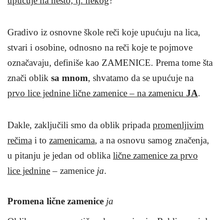
upućuje na nešto, tj. nekog
?
Gradivo iz osnovne škole reči koje upućuju na lica,
stvari i osobine, odnosno na reči koje te pojmove
označavaju, definiše kao ZAMENICE. Prema tome šta
znači oblik
sa mnom
, shvatamo da se upućuje na
prvo lice jednine lične zamenice – na zamenicu
JA
.
Dakle, zaključili smo da oblik pripada
promenljivim
rečima
i to
zamenicama
, a na osnovu samog značenja,
u pitanju je jedan od oblika
lične zamenice za prvo
lice jednine
– zamenice
ja
.
Promena lične zamenice
ja