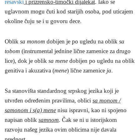
resavski
i prizrensko-timočki dijalekat
. Iako se
uglavnom mogu čuti kod starijih osoba, pod uticajem
okoline čuju se i u govoru dece.
Oblik
sa monom
dobijen je po ugledu na oblik
sa
tobom
(instrumental jednine lične zamenice za drugo
lice), dok je oblik
sa mene
dobijen po ugledu na oblik
genitiva i akuzativa (
mene
) lične zamenice
ja
.
Sa stanovišta standardnog srpskog jezika koji je
utvrđen određenim pravilima, oblici
sa monom /
samonom i s(a) mene
nisu ispravni, kao ni spojeno
napisan oblik
samnom
. Čak se ni u istorijskom
razvoju našeg jezika ovim oblicima nije davala
prednost.