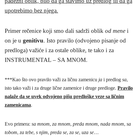
padežni oblik, bilo da ga stavimo uz predlog ili da ga
upotrebimo bez njega.
Primer rečenice koji smo dali sadrži oblik
od mene
i
on je u
genitivu
. Isto pravilo (odvojeno pisanje od
predloga) važiće i za ostale oblike, te tako i za
INSTRUMENTAL – SA MNOM.
***Kao što ovo pravilo važi za ličnu zamenicu
ja
i predlog
sa
,
isto tako važi i za druge lične zamenice i druge predloge.
Pravilo
nalaže da se uvek odvojeno pišu predloške veze sa ličnim
zamenicama
.
Evo primera:
sa mnom
,
za mnom
,
preda mnom
,
nada mnom
,
sa
tobom
,
za tebe
,
s njim
,
preda se
,
za se
,
uza se
…