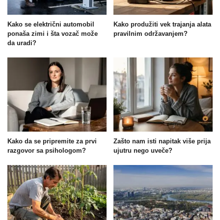
Kako se električni automobil
Kako produžiti vek trajanja alata
ponaša zimi i šta vozač može
pravilnim održavanjem?
da uradi?
Kako da se pripremite za prvi
Zašto nam isti napitak više prija
razgovor sa psihologom?
ujutru nego uveče?