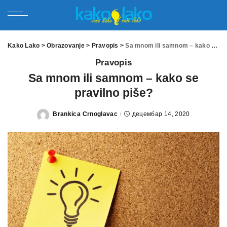
Kako Lako
>
Obrazovanje
>
Pravopis
>
Sa mnom ili samnom – kako se pravilno piše?
Pravopis
Sa mnom ili samnom – kako se
pravilno piše?
Brankica Crnoglavac
децембар 14, 2020
Posted
by