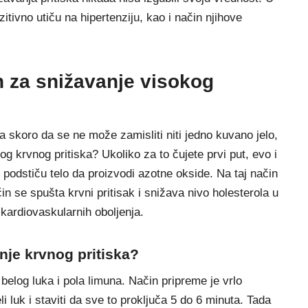
zitivno utiču na hipertenziju, kao i način njihove
n za snižavanje visokog
ga skoro da se ne može zamisliti niti jedno kuvano jelo,
kog krvnog pritiska? Ukoliko za to čujete prvi put, evo i
i podstiču telo da proizvodi azotne okside. Na taj način
čin se spušta krvni pritisak i snižava nivo holesterola u
 kardiovaskularnih oboljenja.
anje krvnog pritiska?
belog luka i pola limuna. Način pripreme je vrlo
i luk i staviti da sve to proključa 5 do 6 minuta. Tada