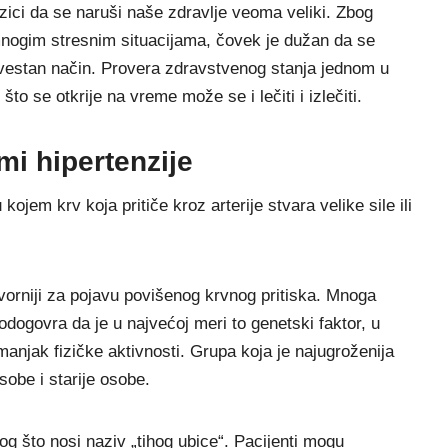
zici da se naruši naše zdravlje veoma veliki. Zbog
 mnogim stresnim situacijama, čovek je dužan da se
vestan način. Provera zdravstvenog stanja jednom u
što se otkrije na vreme može se i lečiti i izlečiti.
omi hipertenzije
 kojem krv koja pritiče kroz arterije stvara velike sile ili
ovorniji za pojavu povišenog krvnog pritiska. Mnoga
odogovra da je u najvećoj meri to genetski faktor, u
manjak fizičke aktivnosti. Grupa koja je najugroženija
osobe i starije osobe.
log što nosi naziv „tihog ubice“. Pacijenti mogu