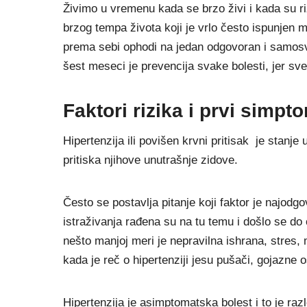
Živimo u vremenu kada se brzo živi i kada su ri
brzog tempa života koji je vrlo često ispunjen
prema sebi ophodi na jedan odgovoran i samos
šest meseci je prevencija svake bolesti, jer sve 
Faktori rizika i prvi simpt
Hipertenzija ili povišen krvni pritisak je stanje u
pritiska njihove unutrašnje zidove.
Često se postavlja pitanje koji faktor je najodg
istraživanja rađena su na tu temu i došlo se do 
nešto manjoj meri je nepravilna ishrana, stres, 
kada je reč o hipertenziji jesu pušači, gojazne 
Hipertenzija je asimptomatska bolest i to je raz