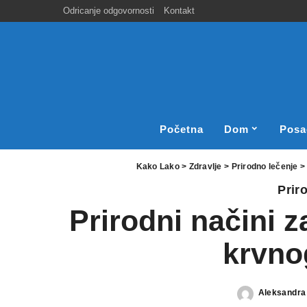
Odricanje odgovornosti
Kontakt
Početna
Dom
Posa
Kako Lako
>
Zdravlje
>
Prirodno lečenje
Prir
Prirodni načini 
krvnog
Aleksandra
Posted
by