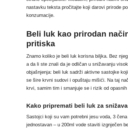
nastavku teksta pročitajte koji darovi prirode po
konzumacije.
Beli luk kao prirodan nači
pritiska
Znamo koliko je beli luk korisna biljka. Bez nje
a da li ste znali da je odličan u snižavanju viso
objašnjenja: beli luk sadrži aktivne sastojke koj
se šire krvni sudovi i opuštaju mišići. Na taj na
krvi, samim tim i smanjuje se i rizik od opasnih
Kako pripremati beli luk za snižav
Sastojci koji su vam potrebni jesu voda, 3 čena 
jednostavan – u 200ml vode staviti izgnječen bel