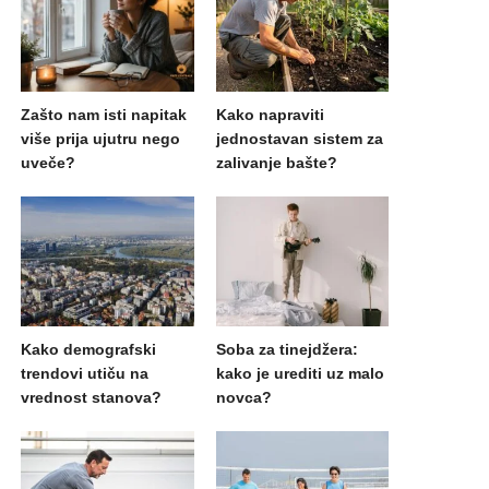
Zašto nam isti napitak
Kako napraviti
više prija ujutru nego
jednostavan sistem za
uveče?
zalivanje bašte?
Kako demografski
Soba za tinejdžera:
trendovi utiču na
kako je urediti uz malo
vrednost stanova?
novca?