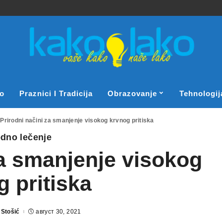
o
Praznici I Tradicija
Obrazovanje
Tehnologij
>
Prirodni načini za smanjenje visokog krvnog pritiska
odno lečenje
za smanjenje visokog
 pritiska
 Stošić
август 30, 2021