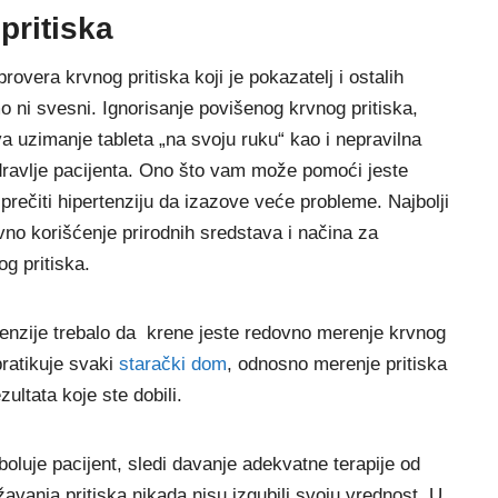
 pritiska
overa krvnog pritiska koji je pokazatelj i ostalih
 ni svesni. Ignorisanje povišenog krvnog pritiska,
a uzimanje tableta „na svoju ruku“ kao i nepravilna
dravlje pacijenta. Ono što vam može pomoći jeste
prečiti hipertenziju da izazove veće probleme. Najbolji
no korišćenje prirodnih sredstava i načina za
og pritiska.
tenzije trebalo da krene jeste redovno merenje krvnog
 pratikuje svaki
starački dom
, odnosno merenje pritiska
zultata koje ste dobili.
oluje pacijent, sledi davanje adekvatne terapije od
žavanja pritiska nikada nisu izgubili svoju vrednost. U