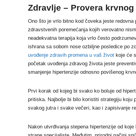
Zdravlje – Provera krvnog
Ono što je vrlo bitno kod čoveka jeste redovna pr
zdravstvenih poremećanja kojih verovatno nismo
neadekvatna terapija koja vrlo često podrzumev
ishrana sa sobom nose ozbiljne posledice po z
uvođenje zdravih promena u vaš život
koje će s
početak uvođenja zdravog života jeste preventiv
smanjenje hipertenzije odnosno povišenog krvn
Prvi korak od kojeg bi svako ko boluje od hiper
pritiska. Najbolje bi bilo koristiti strategiju koju
svakog jutra i svake večeri, kao i zapisivanje re
Nakon utvrđivanja stepena hipertenzije od koje b
strane specijaliste. Međutim, prirodni načini sni