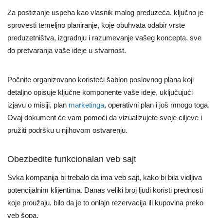
Za postizanje uspeha kao vlasnik malog preduzeća, ključno je
sprovesti temeljno planiranje, koje obuhvata odabir vrste
preduzetništva, izgradnju i razumevanje vašeg koncepta, sve
do pretvaranja vaše ideje u stvarnost.
Počnite organizovano koristeći šablon poslovnog plana koji
detaljno opisuje ključne komponente vaše ideje, uključujući
izjavu o misiji, plan
marketinga
, operativni plan i još mnogo toga.
Ovaj dokument će vam pomoći da vizualizujete svoje ciljeve i
pružiti podršku u njihovom ostvarenju.
Obezbedite funkcionalan veb sajt
Svka kompanija bi trebalo da ima veb sajt, kako bi bila vidljiva
potencijalnim klijentima. Danas veliki broj ljudi koristi prednosti
koje proužaju, bilo da je to onlajn rezervacija ili kupovina preko
veb šopa.