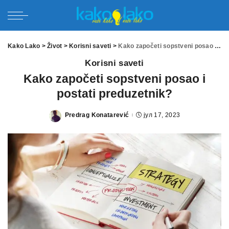
Kako Lako
>
Život
>
Korisni saveti
>
Kako započeti sopstveni posao i postati preduzetnik?
Korisni saveti
Kako započeti sopstveni posao i
postati preduzetnik?
Predrag Konatarević
јул 17, 2023
Posted
by