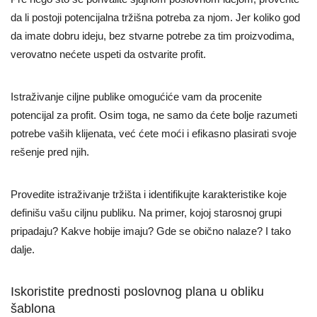
da li postoji potencijalna tržišna potreba za njom. Jer koliko god
da imate dobru ideju, bez stvarne potrebe za tim proizvodima,
verovatno nećete uspeti da ostvarite profit.
Istraživanje ciljne publike omogućiće vam da procenite
potencijal za profit. Osim toga, ne samo da ćete bolje razumeti
potrebe vaših klijenata, već ćete moći i efikasno plasirati svoje
rešenje pred njih.
Provedite istraživanje tržišta i identifikujte karakteristike koje
definišu vašu ciljnu publiku. Na primer, kojoj starosnoj grupi
pripadaju? Kakve hobije imaju? Gde se obično nalaze? I tako
dalje.
Iskoristite prednosti poslovnog plana u obliku
šablona