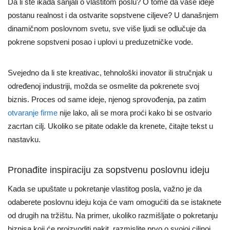
Da li ste ikada sanjali o vlastitom poslu? O tome da vaše ideje
postanu realnost i da ostvarite sopstvene ciljeve? U današnjem
dinamičnom poslovnom svetu, sve više ljudi se odlučuje da
pokrene sopstveni posao i uplovi u preduzetničke vode.
Svejedno da li ste kreativac, tehnološki inovator ili stručnjak u
određenoj industriji, možda se osmelite da pokrenete svoj
biznis. Proces od same ideje, njenog sprovođenja, pa zatim
otvaranje firme
nije lako, ali se mora proći kako bi se ostvario
zacrtan cilj. Ukoliko se pitate odakle da krenete, čitajte tekst u
nastavku.
Pronađite inspiraciju za sopstvenu poslovnu ideju
Kada se upuštate u pokretanje vlastitog posla, važno je da
odaberete poslovnu ideju koja će vam omogućiti da se istaknete
od drugih na tržištu. Na primer, ukoliko razmišljate o pokretanju
biznisa koji će proizvoditi nakit, razmislite prvo o svojoj ciljnoj