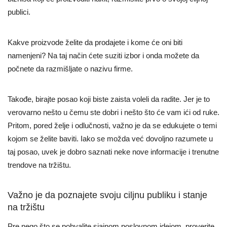
publici.
Kakve proizvode želite da prodajete i kome će oni biti
namenjeni? Na taj način ćete suziti izbor i onda možete da
počnete da razmišljate o nazivu firme.
Takođe, birajte posao koji biste zaista voleli da radite. Jer je to
verovarno nešto u čemu ste dobri i nešto što će vam ići od ruke.
Pritom, pored želje i odlučnosti, važno je da se edukujete o temi
kojom se želite baviti. Iako se možda već dovoljno razumete u
taj posao, uvek je dobro saznati neke nove informacije i trenutne
trendove na tržištu.
Važno je da poznajete svoju ciljnu publiku i stanje
na tržištu
Pre nego što se pohvalite sjajnom poslovnom idejom, proverite