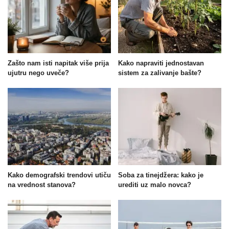
Zašto nam isti napitak više prija
Kako napraviti jednostavan
ujutru nego uveče?
sistem za zalivanje bašte?
Kako demografski trendovi utiču
Soba za tinejdžera: kako je
na vrednost stanova?
urediti uz malo novca?