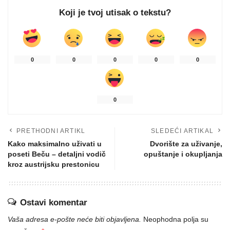
Koji je tvoj utisak o tekstu?
0
0
0
0
0
0
PRETHODNI ARTIKL
SLEDEĆI ARTIKAL
Kako maksimalno uživati u
Dvorište za uživanje,
poseti Beču – detaljni vodič
opuštanje i okupljanja
kroz austrijsku prestonicu
Ostavi komentar
Vaša adresa e-pošte neće biti objavljena.
Neophodna polja su