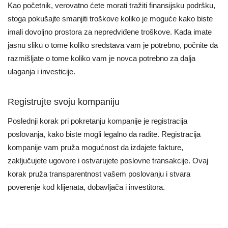
Kao početnik, verovatno ćete morati tražiti finansijsku podršku,
stoga pokušajte smanjiti troškove koliko je moguće kako biste
imali dovoljno prostora za nepredviđene troškove. Kada imate
jasnu sliku o tome koliko sredstava vam je potrebno, počnite da
razmišljate o tome koliko vam je novca potrebno za dalja
ulaganja i investicije.
Registrujte svoju kompaniju
Poslednji korak pri pokretanju kompanije je registracija
poslovanja, kako biste mogli legalno da radite. Registracija
kompanije vam pruža mogućnost da izdajete fakture,
zaključujete ugovore i ostvarujete poslovne transakcije. Ovaj
korak pruža transparentnost vašem poslovanju i stvara
poverenje kod klijenata, dobavljača i investitora.