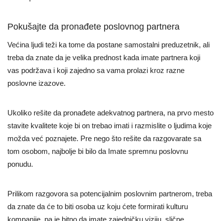
Pokušajte da pronađete poslovnog partnera
Većina ljudi teži ka tome da postane samostalni preduzetnik, ali
treba da znate da je velika prednost kada imate partnera koji
vas podržava i koji zajedno sa vama prolazi kroz razne
poslovne izazove.
Ukoliko rešite da pronađete adekvatnog partnera, na prvo mesto
stavite kvalitete koje bi on trebao imati i razmislite o ljudima koje
možda već poznajete. Pre nego što rešite da razgovarate sa
tom osobom, najbolje bi bilo da Imate spremnu poslovnu
ponudu.
Prilikom razgovora sa potencijalnim poslovnim partnerom, treba
da znate da će to biti osoba uz koju ćete formirati kulturu
kompanije, pa je bitno da imate zajedničku viziju, slične