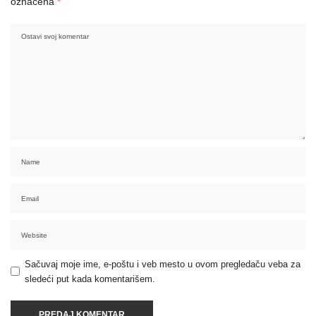
označena
*
Sačuvaj moje ime, e-poštu i veb mesto u ovom pregledaču veba za
sledeći put kada komentarišem.