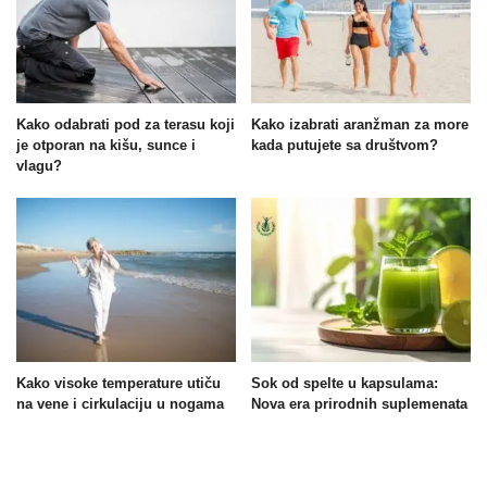
Kako odabrati pod za terasu koji
Kako izabrati aranžman za more
je otporan na kišu, sunce i
kada putujete sa društvom?
vlagu?
Kako visoke temperature utiču
Sok od spelte u kapsulama:
na vene i cirkulaciju u nogama
Nova era prirodnih suplemenata