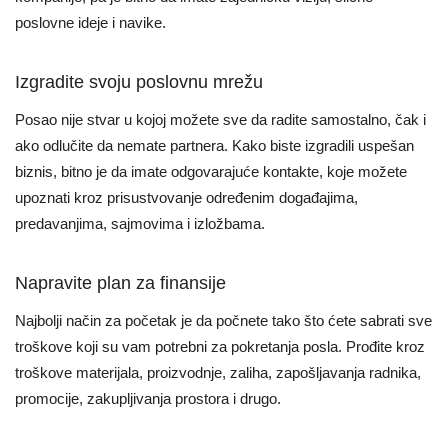
poslovne ideje i navike.
Izgradite svoju poslovnu mrežu
Posao nije stvar u kojoj možete sve da radite samostalno, čak i
ako odlučite da nemate partnera. Kako biste izgradili uspešan
biznis, bitno je da imate odgovarajuće kontakte, koje možete
upoznati kroz prisustvovanje određenim događajima,
predavanjima, sajmovima i izložbama.
Napravite plan za finansije
Najbolji način za početak je da počnete tako što ćete sabrati sve
troškove koji su vam potrebni za pokretanja posla. Prođite kroz
troškove materijala, proizvodnje, zaliha, zapošljavanja radnika,
promocije, zakupljivanja prostora i drugo.