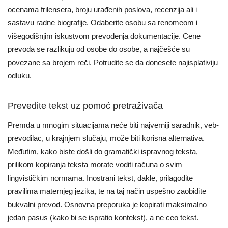
ocenama frilensera, broju urađenih poslova, recenzija ali i
sastavu radne biografije. Odaberite osobu sa renomeom i
višegodišnjim iskustvom prevođenja dokumentacije. Cene
prevoda se razlikuju od osobe do osobe, a najčešće su
povezane sa brojem reči. Potrudite se da donesete najisplativiju
odluku.
Prevedite tekst uz pomoć pretraživača
Premda u mnogim situacijama neće biti najverniji saradnik, veb-
prevodilac, u krajnjem slučaju, može biti korisna alternativa.
Međutim, kako biste došli do gramatički ispravnog teksta,
prilikom kopiranja teksta morate voditi računa o svim
lingvističkim normama. Inostrani tekst, dakle, prilagodite
pravilima maternjeg jezika, te na taj način uspešno zaobiđite
bukvalni prevod. Osnovna preporuka je kopirati maksimalno
jedan pasus (kako bi se ispratio kontekst), a ne ceo tekst.