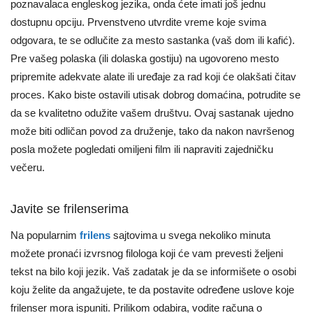
poznavalaca engleskog jezika, onda ćete imati još jednu
dostupnu opciju. Prvenstveno utvrdite vreme koje svima
odgovara, te se odlučite za mesto sastanka (vaš dom ili kafić).
Pre vašeg polaska (ili dolaska gostiju) na ugovoreno mesto
pripremite adekvate alate ili uređaje za rad koji će olakšati čitav
proces. Kako biste ostavili utisak dobrog domaćina, potrudite se
da se kvalitetno odužite vašem društvu. Ovaj sastanak ujedno
može biti odličan povod za druženje, tako da nakon navršenog
posla možete pogledati omiljeni film ili napraviti zajedničku
večeru.
Javite se frilenserima
Na popularnim
frilens
sajtovima u svega nekoliko minuta
možete pronaći izvrsnog filologa koji će vam prevesti željeni
tekst na bilo koji jezik. Vaš zadatak je da se informišete o osobi
koju želite da angažujete, te da postavite određene uslove koje
frilenser mora ispuniti. Prilikom odabira, vodite računa o