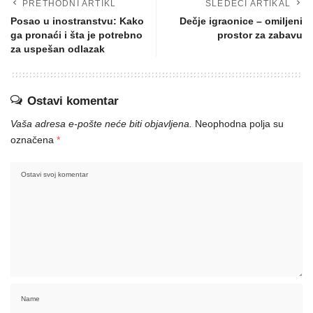
PRETHODNI ARTIKL
SLEDEĆI ARTIKAL
Posao u inostranstvu: Kako
Dečje igraonice – omiljeni
ga pronaći i šta je potrebno
prostor za zabavu
za uspešan odlazak
Ostavi komentar
Vaša adresa e-pošte neće biti objavljena.
Neophodna polja su
označena
*