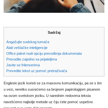
Sadržaj
Angažujte sudskog tumača
Alati veštačke inteligencije
Office paket nudi opciju prevođenja dokumenata
Prevodite zajedno sa prijateljima
Javite se frilenserima
Prevedite tekst uz pomoć pretraživača
Engleski jezik koristi se za masovnu komunikaciju, pa se s tim
u vezi, neretko susrećemo sa brojnom papirologijom pisanom
na ovom svetskom jeziku. U narednim redovima teksta
navešćemo najbolje metode uz čiju ćete pomoć uspešno