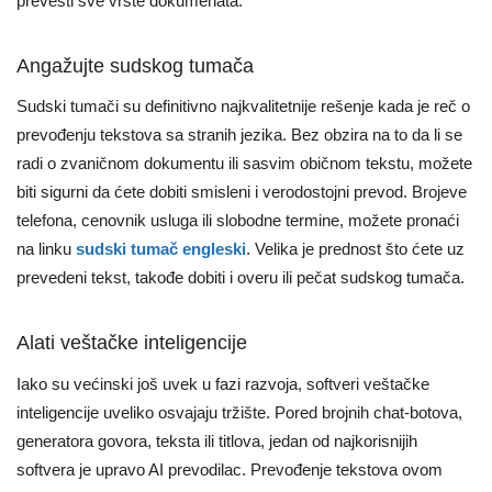
prevesti sve vrste dokumenata.
Angažujte sudskog tumača
Sudski tumači su definitivno najkvalitetnije rešenje kada je reč o
prevođenju tekstova sa stranih jezika. Bez obzira na to da li se
radi o zvaničnom dokumentu ili sasvim običnom tekstu, možete
biti sigurni da ćete dobiti smisleni i verodostojni prevod. Brojeve
telefona, cenovnik usluga ili slobodne termine, možete pronaći
na linku
sudski tumač engleski
. Velika je prednost što ćete uz
prevedeni tekst, takođe dobiti i overu ili pečat sudskog tumača.
Alati veštačke inteligencije
Iako su većinski još uvek u fazi razvoja, softveri veštačke
inteligencije uveliko osvajaju tržište. Pored brojnih chat-botova,
generatora govora, teksta ili titlova, jedan od najkorisnijih
softvera je upravo AI prevodilac. Prevođenje tekstova ovom