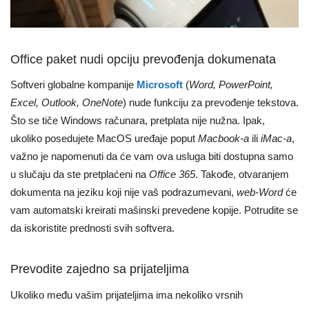
Office paket nudi opciju prevođenja dokumenata
Softveri globalne kompanije
Microsoft
(
Word, PowerPoint,
Excel, Outlook, OneNote
) nude funkciju za prevođenje tekstova.
Što se tiče Windows računara, pretplata nije nužna. Ipak,
ukoliko posedujete MacOS uređaje poput
Macbook-a
ili
iMac-a
,
važno je napomenuti da će vam ova usluga biti dostupna samo
u slučaju da ste pretplaćeni na
Office 365
. Takođe, otvaranjem
dokumenta na jeziku koji nije vaš podrazumevani,
web-Word
će
vam automatski kreirati mašinski prevedene kopije. Potrudite se
da iskoristite prednosti svih softvera.
Prevodite zajedno sa prijateljima
Ukoliko među vašim prijateljima ima nekoliko vrsnih