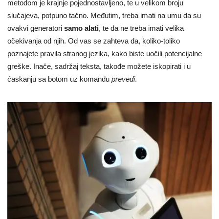
metodom je krajnje pojednostavljeno, te u velikom broju
slučajeva, potpuno tačno. Međutim, treba imati na umu da su
ovakvi generatori
samo alati
, te da ne treba imati velika
očekivanja od njih. Od vas se zahteva da, koliko-toliko
poznajete pravila stranog jezika, kako biste uočili potencijalne
greške. Inače, sadržaj teksta, takođe možete iskopirati i u
ćaskanju sa botom uz komandu
prevedi
.