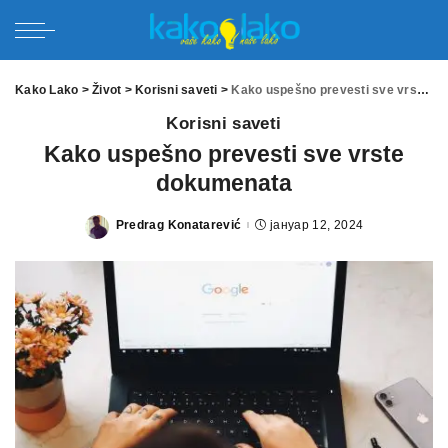
Kako Lako
>
Život
>
Korisni saveti
>
Kako uspešno prevesti sve vrste dokumenata
Korisni saveti
Kako uspešno prevesti sve vrste
dokumenata
Predrag Konatarević
јануар 12, 2024
Posted
by