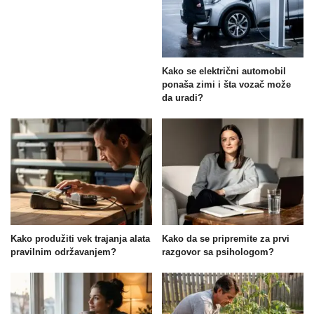
Kako se električni automobil
ponaša zimi i šta vozač može
da uradi?
Kako produžiti vek trajanja alata
Kako da se pripremite za prvi
pravilnim održavanjem?
razgovor sa psihologom?