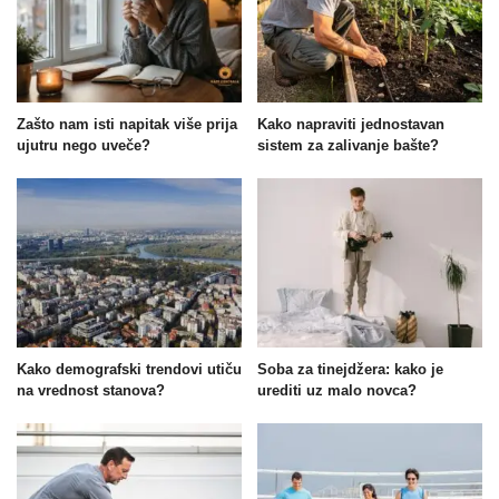
Zašto nam isti napitak više prija
Kako napraviti jednostavan
ujutru nego uveče?
sistem za zalivanje bašte?
Kako demografski trendovi utiču
Soba za tinejdžera: kako je
na vrednost stanova?
urediti uz malo novca?