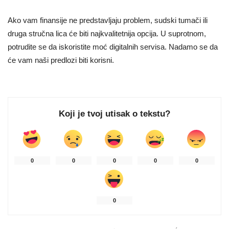
Ako vam finansije ne predstavljaju problem, sudski tumači ili
druga stručna lica će biti najkvalitetnija opcija. U suprotnom,
potrudite se da iskoristite moć digitalnih servisa. Nadamo se da
će vam naši predlozi biti korisni.
Koji je tvoj utisak o tekstu?
0
0
0
0
0
0