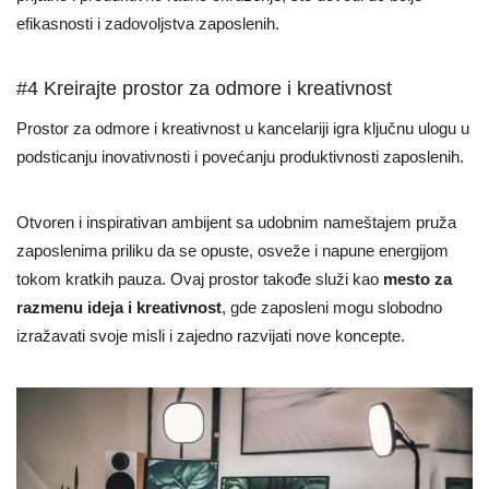
efikasnosti i zadovoljstva zaposlenih.
#4 Kreirajte prostor za odmore i kreativnost
Prostor za odmore i kreativnost u kancelariji igra ključnu ulogu u
podsticanju inovativnosti i povećanju produktivnosti zaposlenih.
Otvoren i inspirativan ambijent sa udobnim nameštajem pruža
zaposlenima priliku da se opuste, osveže i napune energijom
tokom kratkih pauza. Ovaj prostor takođe služi kao
mesto za
razmenu ideja i kreativnost
, gde zaposleni mogu slobodno
izražavati svoje misli i zajedno razvijati nove koncepte.