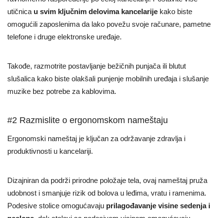
utičnica
u svim ključnim delovima kancelarije
kako biste
omogućili zaposlenima da lako povežu svoje računare, pametne
telefone i druge elektronske uređaje.
Takođe, razmotrite postavljanje bežičnih punjača ili blutut
slušalica kako biste olakšali punjenje mobilnih uređaja i slušanje
muzike bez potrebe za kablovima.
#2 Razmislite o ergonomskom nameštaju
Ergonomski nameštaj je ključan za održavanje zdravlja i
produktivnosti u kancelariji.
Dizajniran da podrži prirodne položaje tela, ovaj nameštaj pruža
udobnost i smanjuje rizik od bolova u leđima, vratu i ramenima.
Podesive stolice omogućavaju
prilagođavanje visine sedenja i