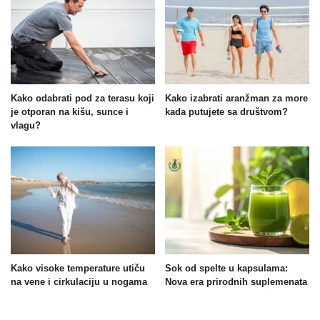
Kako odabrati pod za terasu koji
Kako izabrati aranžman za more
je otporan na kišu, sunce i
kada putujete sa društvom?
vlagu?
Kako visoke temperature utiču
Sok od spelte u kapsulama:
na vene i cirkulaciju u nogama
Nova era prirodnih suplemenata