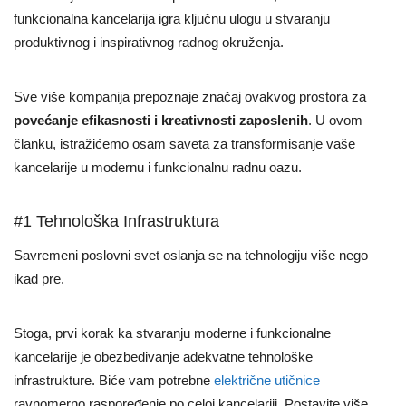
funkcionalna kancelarija igra ključnu ulogu u stvaranju
produktivnog i inspirativnog radnog okruženja.
Sve više kompanija prepoznaje značaj ovakvog prostora za
povećanje efikasnosti i kreativnosti zaposlenih
. U ovom
članku, istražićemo osam saveta za transformisanje vaše
kancelarije u modernu i funkcionalnu radnu oazu.
#1 Tehnološka Infrastruktura
Savremeni poslovni svet oslanja se na tehnologiju više nego
ikad pre.
Stoga, prvi korak ka stvaranju moderne i funkcionalne
kancelarije je obezbeđivanje adekvatne tehnološke
infrastrukture. Biće vam potrebne
električne utičnice
ravnomerno raspoređenje po celoj kancelariji. Postavite više