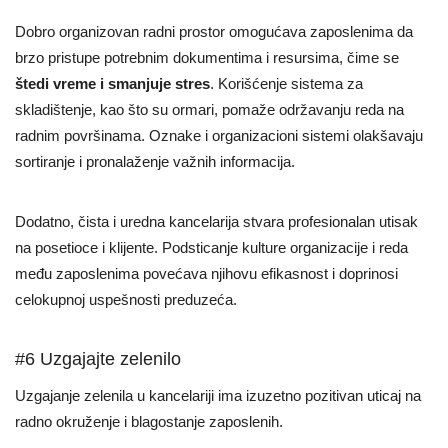
Dobro organizovan radni prostor omogućava zaposlenima da
brzo pristupe potrebnim dokumentima i resursima, čime se
štedi vreme i smanjuje stres
. Korišćenje sistema za
skladištenje, kao što su ormari, pomaže održavanju reda na
radnim površinama. Oznake i organizacioni sistemi olakšavaju
sortiranje i pronalaženje važnih informacija.
Dodatno, čista i uredna kancelarija stvara profesionalan utisak
na posetioce i klijente. Podsticanje kulture organizacije i reda
među zaposlenima povećava njihovu efikasnost i doprinosi
celokupnoj uspešnosti preduzeća.
#6 Uzgajajte zelenilo
Uzgajanje zelenila u kancelariji ima izuzetno pozitivan uticaj na
radno okruženje i blagostanje zaposlenih.