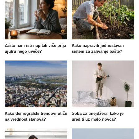
Zašto nam isti napitak više prija
Kako napraviti jednostavan
ujutru nego uveče?
sistem za zalivanje bašte?
Kako demografski trendovi utiču
Soba za tinejdžera: kako je
na vrednost stanova?
urediti uz malo novca?