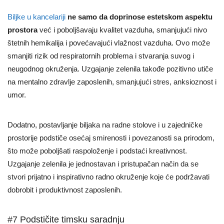
Biljke u kancelariji
ne samo da doprinose estetskom aspektu
prostora
već i poboljšavaju kvalitet vazduha, smanjujući nivo
štetnih hemikalija i povećavajući vlažnost vazduha. Ovo može
smanjiti rizik od respiratornih problema i stvaranja suvog i
neugodnog okruženja. Uzgajanje zelenila takođe pozitivno utiče
na mentalno zdravlje zaposlenih, smanjujući stres, anksioznost i
umor.
Dodatno, postavljanje biljaka na radne stolove i u zajedničke
prostorije podstiče osećaj smirenosti i povezanosti sa prirodom,
što može poboljšati raspoloženje i podstaći kreativnost.
Uzgajanje zelenila je jednostavan i pristupačan način da se
stvori prijatno i inspirativno radno okruženje koje će podržavati
dobrobit i produktivnost zaposlenih.
#7 Podstičite timsku saradnju