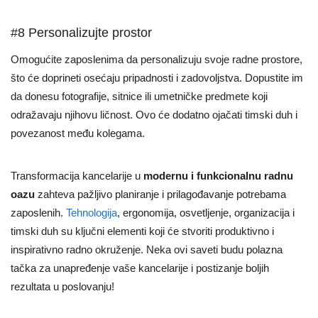
#8 Personalizujte prostor
Omogućite zaposlenima da personalizuju svoje radne prostore,
što će doprineti osećaju pripadnosti i zadovoljstva. Dopustite im
da donesu fotografije, sitnice ili umetničke predmete koji
odražavaju njihovu ličnost. Ovo će dodatno ojačati timski duh i
povezanost među kolegama.
Transformacija kancelarije u
modernu i funkcionalnu radnu
oazu
zahteva pažljivo planiranje i prilagođavanje potrebama
zaposlenih.
Tehnologija
, ergonomija, osvetljenje, organizacija i
timski duh su ključni elementi koji će stvoriti produktivno i
inspirativno radno okruženje. Neka ovi saveti budu polazna
tačka za unapređenje vaše kancelarije i postizanje boljih
rezultata u poslovanju!