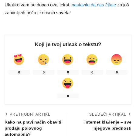
Ukoliko vam se dopao ovaj tekst,
nastavite da nas čitate
za još
zanimljivih priča i korisnih saveta!
Koji je tvoj utisak o tekstu?
0
0
0
0
0
0
PRETHODNI ARTIKL
SLEDEĆI ARTIKAL
Kako na pravi način obaviti
Internet klađenje – sve
prodaju polovnog
njegove prednosti
automobila?