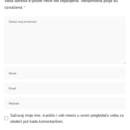
Vaša adresa e-pošte neće biti objavljena.
Neophodna polja su
označena
*
Sačuvaj moje ime, e-poštu i veb mesto u ovom pregledaču veba za
sledeći put kada komentarišem.