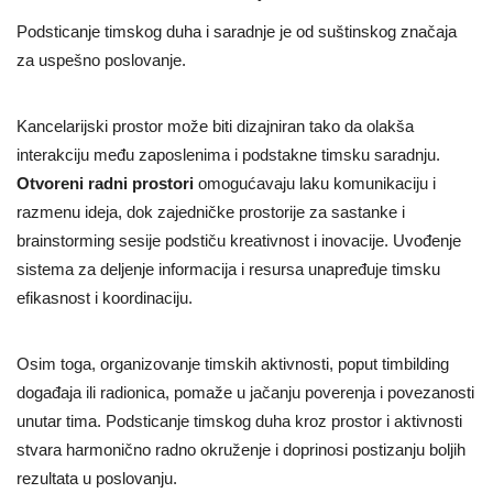
Podsticanje timskog duha i saradnje je od suštinskog značaja
za uspešno poslovanje.
Kancelarijski prostor može biti dizajniran tako da olakša
interakciju među zaposlenima i podstakne timsku saradnju.
Otvoreni radni prostori
omogućavaju laku komunikaciju i
razmenu ideja, dok zajedničke prostorije za sastanke i
brainstorming sesije podstiču kreativnost i inovacije. Uvođenje
sistema za deljenje informacija i resursa unapređuje timsku
efikasnost i koordinaciju.
Osim toga, organizovanje timskih aktivnosti, poput timbilding
događaja ili radionica, pomaže u jačanju poverenja i povezanosti
unutar tima. Podsticanje timskog duha kroz prostor i aktivnosti
stvara harmonično radno okruženje i doprinosi postizanju boljih
rezultata u poslovanju.