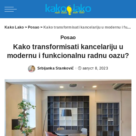
Kako Lako
>
Posao
>
Kako transformisati kancelariju u modernu i funkcionalnu radnu oazu?
Posao
Kako transformisati kancelariju u
modernu i funkcionalnu radnu oazu?
Srbijanka Stanković
август 8, 2023
Posted
by