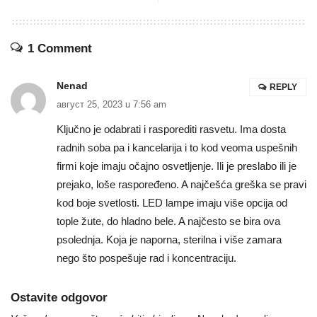
1 Comment
Nenad
REPLY
август 25, 2023 u 7:56 am
Ključno je odabrati i rasporediti rasvetu. Ima dosta
radnih soba pa i kancelarija i to kod veoma uspešnih
firmi koje imaju očajno osvetljenje. Ili je preslabo ili je
prejako, loše raspoređeno. A najčešća greška se pravi
kod boje svetlosti. LED lampe imaju više opcija od
tople žute, do hladno bele. A najčesto se bira ova
psolednja. Koja je naporna, sterilna i više zamara
nego što pospešuje rad i koncentraciju.
Ostavite odgovor