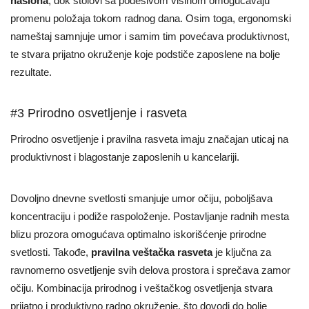
naslona
, dok stolovi sa podesivom visinom omogućavaju
promenu položaja tokom radnog dana. Osim toga, ergonomski
nameštaj samnjuje umor i samim tim povećava produktivnost,
te stvara prijatno okruženje koje podstiče zaposlene na bolje
rezultate.
#3 Prirodno osvetljenje i rasveta
Prirodno osvetljenje i pravilna rasveta imaju značajan uticaj na
produktivnost i blagostanje zaposlenih u kancelariji.
Dovoljno dnevne svetlosti smanjuje umor očiju, poboljšava
koncentraciju i podiže raspoloženje. Postavljanje radnih mesta
blizu prozora omogućava optimalno iskorišćenje prirodne
svetlosti. Takođe,
pravilna veštačka rasveta
je ključna za
ravnomerno osvetljenje svih delova prostora i sprečava zamor
očiju. Kombinacija prirodnog i veštačkog osvetljenja stvara
prijatno i produktivno radno okruženje, što dovodi do bolje