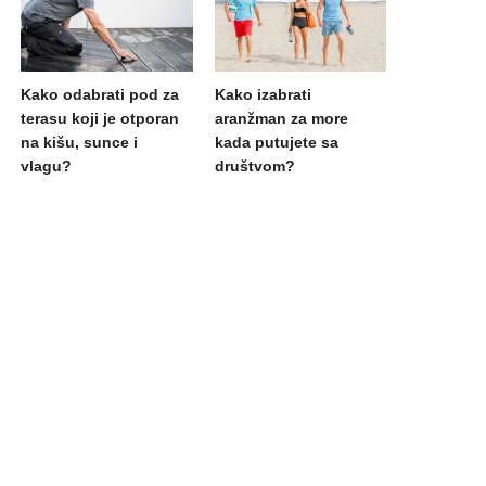
Kako odabrati pod za
Kako izabrati
terasu koji je otporan
aranžman za more
na kišu, sunce i
kada putujete sa
vlagu?
društvom?