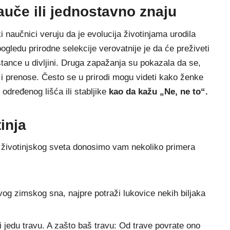
nauče ili jednostavno znaju
 naučnici veruju da je evolucija životinjama urodila
ogledu prirodne selekcije verovatnije je da će preživeti
stance u divlјini. Druga zapažanja su pokazala da se,
i prenose. Često se u prirodi mogu videti kako ženke
određenog lišća ili stablјike
kao da kažu „Ne, ne to“.
inja
iz životinjskog sveta donosimo vam nekoliko primera
vog zimskog sna, najpre potraži lukovice nekih biljaka
 jedu travu. A zašto baš travu: Od trave povrate ono