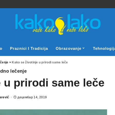
o
Praznici I Tradicija
Obrazovanje
Tehnologij
ečenje
>
Kako se životinje u prirodi same leče
odno lečenje
e u prirodi same leče
arević
децембар 14, 2019