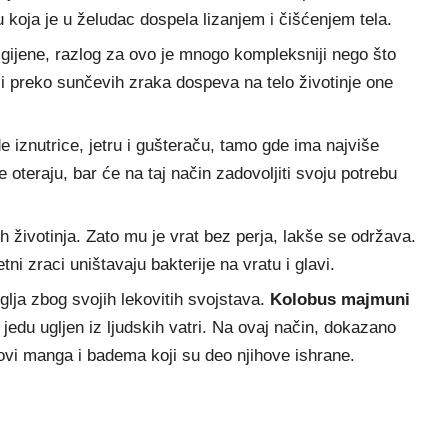
u koja je u želudac dospela lizanjem i čišćenjem tela.
gijene, razlog za ovo je mnogo kompleksniji nego što
i preko sunčevih zraka dospeva na telo životinje one
e iznutrice, jetru i gušteraču, tamo gde ima najviše
e oteraju, bar će na taj način zadovoljiti svoju potrebu
h životinja. Zato mu je vrat bez perja, lakše se održava.
ni zraci uništavaju bakterije na vratu i glavi.
uglјa zbog svojih lekovitih svojstava.
Kolobus majmuni
jedu uglјen iz lјudskih vatri. Na ovaj način, dokazano
stovi manga i badema koji su deo njihove ishrane.