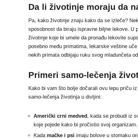
Da li životinje moraju da 
Pa, kako životinje znaju kako da se izleče? Neki
sposobnost da biraju ispravne bilјne lekove. U p
životinje koje bi umele da pronađu lekovite sup
posebno među primatima, lekarske veštine uče 
nekih primata odbijaju ruku svog mladunčeta od 
Primeri samo-lečenja život
Kako bi vam što bolje dočarali ovu lepu priču 
samo-lečenja životinja u divljini:
Američki crni medved
, kada se probudi iz s
koje pojede kako bi pročistio svoj organizam.
Kada
mačke i psi
imaju bolove u stomaku oni