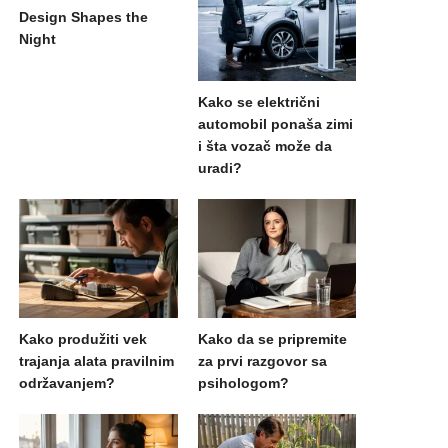
Design Shapes the
Night
Kako se električni
automobil ponaša zimi
i šta vozač može da
uradi?
Kako produžiti vek
Kako da se pripremite
trajanja alata pravilnim
za prvi razgovor sa
održavanjem?
psihologom?