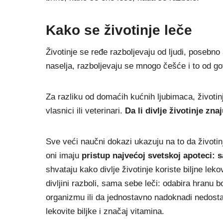
Kako se životinje leče
Životinje se ređe razboljevaju od ljudi, posebno a
naselja, razboljevaju se mnogo češće i to od goto
Za razliku od domaćih kućnih lјubimaca, životinj
vlasnici ili veterinari.
Da li divlјe životinje zna
Sve veći naučni dokazi ukazuju na to da životin
oni imaju
pristup najvećoj svetskoj apoteci: 
shvataju kako divlјe životinje koriste bilјne leko
divljini razboli, sama sebe leči: odabira hranu
organizmu ili da jednostavno nadoknadi nedostat
lekovite biljke i značaj vitamina.