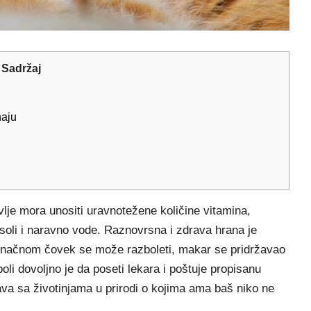
Sadržaj
naju
lje mora unositi uravnotežene količine vitamina,
 soli i naravno vode. Raznovrsna i zdrava hrana je
 konačnom čovek se može razboleti, makar se pridržavao
li dovoljno je da poseti lekara i poštuje propisanu
ešava sa životinjama u prirodi o kojima ama baš niko ne