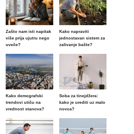
Zašto nam isti napitak
Kako napraviti
više prija ujutru nego
jednostavan sistem za
uveče?
zalivanje bašte?
Kako demografski
Soba za tinejdžera:
trendovi utiču na
kako je urediti uz malo
vrednost stanova?
novca?