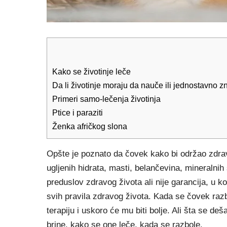
Kako se životinje leče
Da li životinje moraju da nauče ili jednostavno z
Primeri samo-lečenja životinja
Ptice i paraziti
Ženka afričkog slona
Opšte je poznato da čovek kako bi održao zdrav
ugljenih hidrata, masti, belančevina, mineralnih
preduslov zdravog života ali nije garancija, u
svih pravila zdravog života. Kada se čovek razbo
terapiju i uskoro će mu biti bolje. Ali šta se d
brine, kako se one leče, kada se razbole.