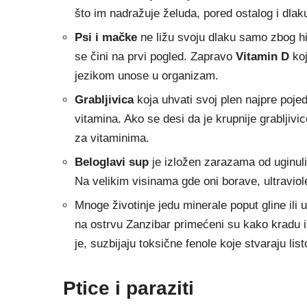
što im nadražuje želuda, pored ostalog i dlak
Psi i mačke
ne ližu svoju dlaku samo zbog hi
se čini na prvi pogled. Zapravo
Vitamin D
koj
jezikom unose u organizam.
Grabljivica
koja uhvati svoj plen najpre pojed
vitamina. Ako se desi da je krupnije grabljivic
za vitaminima.
Beloglavi sup
je izložen zarazama od uginuli
Na velikim visinama gde oni borave, ultraviolet
Mnoge životinje jedu minerale poput gline ili 
na ostrvu Zanzibar primećeni su kako kradu i 
je, suzbijaju toksične fenole koje stvaraju li
Ptice i paraziti