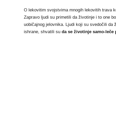
O lekovitim svojstvima mnogih lekovitih trava k
Zapravo ljudi su primetili da životinje i to one 
uobičajnog jelovnika. Ljudi koji su svedočili da 
ishrane, shvatili su
da se životinje samo-leče