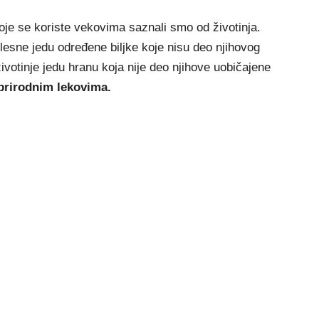
oje se koriste vekovima saznali smo od životinja.
bolesne jedu određene biljke koje nisu deo njihovog
životinje jedu hranu koja nije deo njihove uobičajene
 prirodnim lekovima.