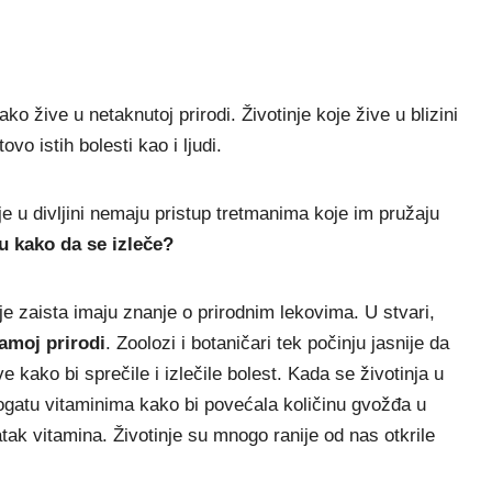
ko žive u netaknutoj prirodi. Životinje koje žive u blizini
vo istih bolesti kao i ljudi.
e u divlјini nemaju pristup tretmanima koje im pružaju
ju kako da se izleče?
je zaista imaju znanje o prirodnim lekovima. U stvari,
samoj prirodi
. Zoolozi i botaničari tek počinju jasnije da
ve kako bi sprečile i izlečile bolest. Kada se životinja u
 bogatu vitaminima kako bi povećala količinu gvožđa u
ak vitamina. Životinje su mnogo ranije od nas otkrile