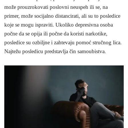
može prouzrokovati poslovni neuspeh ili se, na
primer, može socijalno distancirati, ali su to posledice
koje se mogu ispraviti. Ukoliko depresivna osoba
počne da se opija ili počne da koristi narkotike,
posledice su ozbiljne i zahtevaju pomoć stručnog lica.
Najtežu posledicu predstavlja čin samoubistva.