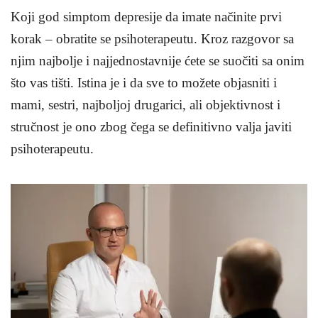
Koji god simptom depresije da imate načinite prvi
korak – obratite se psihoterapeutu. Kroz razgovor sa
njim najbolje i najjednostavnije ćete se suočiti sa onim
što vas tišti. Istina je i da sve to možete objasniti i
mami, sestri, najboljoj drugarici, ali objektivnost i
stručnost je ono zbog čega se definitivno valja javiti
psihoterapeutu.