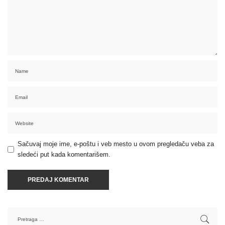
Sačuvaj moje ime, e-poštu i veb mesto u ovom pregledaču veba za
sledeći put kada komentarišem.