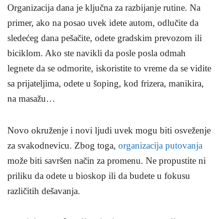
Organizacija dana je ključna za razbijanje rutine. Na
primer, ako na posao uvek idete autom, odlučite da
sledećeg dana pešačite, odete gradskim prevozom ili
biciklom. Ako ste navikli da posle posla odmah
legnete da se odmorite, iskoristite to vreme da se vidite
sa prijateljima, odete u šoping, kod frizera, manikira,
na masažu…
Novo okruženje i novi ljudi uvek mogu biti osveženje
za svakodnevicu. Zbog toga,
organizacija putovanja
može biti savršen način za promenu. Ne propustite ni
priliku da odete u bioskop ili da budete u fokusu
različitih dešavanja.