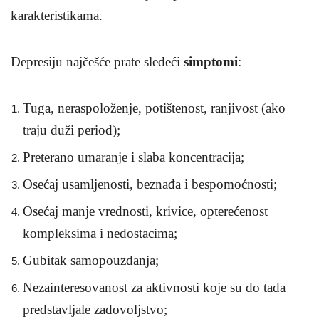
karakteristikama.
Depresiju najčešće prate sledeći
simptomi
:
Tuga, neraspoloženje, potištenost, ranjivost (ako
traju duži period);
Preterano umaranje i slaba koncentracija;
Osećaj usamljenosti, beznađa i bespomoćnosti;
Osećaj manje vrednosti, krivice, opterećenost
kompleksima i nedostacima;
Gubitak samopouzdanja;
Nezainteresovanost za aktivnosti koje su do tada
predstavljale zadovoljstvo;