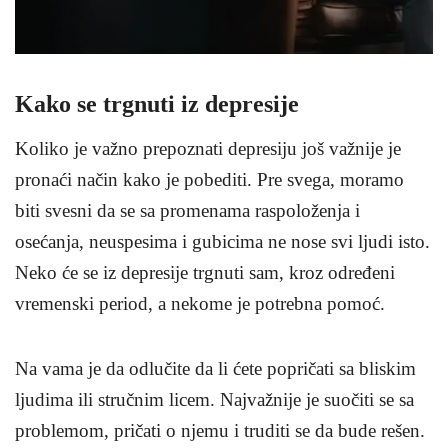
Kako se trgnuti iz depresije
Koliko je važno prepoznati depresiju još važnije je
pronaći način kako je pobediti. Pre svega, moramo
biti svesni da se sa promenama raspoloženja i
osećanja, neuspesima i gubicima ne nose svi ljudi isto.
Neko će se iz depresije trgnuti sam, kroz određeni
vremenski period, a nekome je potrebna pomoć.
Na vama je da odlučite da li ćete popričati sa bliskim
ljudima ili stručnim licem. Najvažnije je suočiti se sa
problemom, pričati o njemu i truditi se da bude rešen.