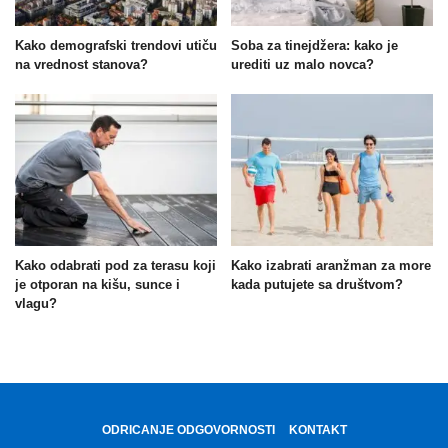
Kako demografski trendovi utiču
Soba za tinejdžera: kako je
na vrednost stanova?
urediti uz malo novca?
Kako odabrati pod za terasu koji
Kako izabrati aranžman za more
je otporan na kišu, sunce i
kada putujete sa društvom?
vlagu?
ODRICANJE ODGOVORNOSTI
KONTAKT