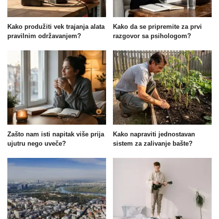
Kako produžiti vek trajanja alata
Kako da se pripremite za prvi
pravilnim održavanjem?
razgovor sa psihologom?
Zašto nam isti napitak više prija
Kako napraviti jednostavan
ujutru nego uveče?
sistem za zalivanje bašte?