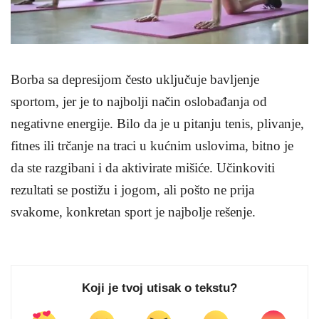
Borba sa depresijom često uključuje bavljenje
sportom, jer je to najbolji način oslobađanja od
negativne energije. Bilo da je u pitanju tenis, plivanje,
fitnes ili trčanje na traci u kućnim uslovima, bitno je
da ste razgibani i da aktivirate mišiće. Učinkoviti
rezultati se postižu i jogom, ali pošto ne prija
svakome, konkretan sport je najbolje rešenje.
Koji je tvoj utisak o tekstu?