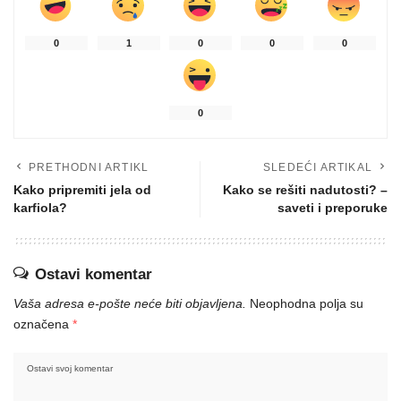
0
1
0
0
0
0
PRETHODNI ARTIKL
SLEDEĆI ARTIKAL
Kako pripremiti jela od
Kako se rešiti nadutosti? –
karfiola?
saveti i preporuke
Ostavi komentar
Vaša adresa e-pošte neće biti objavljena.
Neophodna polja su
označena
*