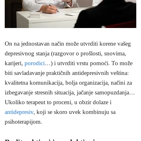
On na jednostavan način može utvrditi korene vašeg
depresivnog stanja (razgovor o prošlosti, snovima,
karijeri,
porodici
…) i utvrditi vrstu pomoći. To može
biti savladavanje praktičnih antidepresivnih veština:
kvalitetna komunikacija, bolja organizacija, načini za
izbegavanje stresnih situacija, jačanje samopuzdanja…
Ukoliko terapeut to proceni, u obzir dolaze i
antidepresiv
, koji se skoro uvek kombinuju sa
psihoterapijom.