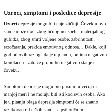
Uzroci, simptomi i posledice depresije
Uzorci
depresije mogu biti najrazličitiji. Čovek u ovo
stanje može doći zbog ličnog neuspeha, materijalnog
gubitka, zbog smrti voljene osobe, zabrinutosti,
razočaranja, prekida emotivnog odnosa… Dakle, koji
god od ovih razloga da je u pitanju, on ima negativnu
konotaciju i zato će probuditi negativno stanje u
čoveku.
Simptomi depresije mogu biti prisutni u većoj ili
manjoj meri i ne moraju biti isti kod svih osoba. Ako
je u pitanju blaga depresija simptomi će se znatno
razlikovati od teških stanja sa psihotičnim