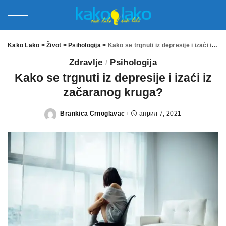
Kako Lako
>
Život
>
Psihologija
>
Kako se trgnuti iz depresije i izaći iz začaranog kruga?
Zdravlje
Psihologija
Kako se trgnuti iz depresije i izaći iz
začaranog kruga?
Brankica Crnoglavac
април 7, 2021
Posted
by