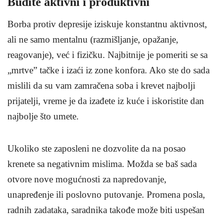
Budite aktivni i produktivni
Borba protiv depresije iziskuje konstantnu aktivnost,
ali ne samo mentalnu (razmišljanje, opažanje,
reagovanje), već i fizičku. Najbitnije je pomeriti se sa
„mrtve” tačke i izaći iz zone konfora. Ako ste do sada
mislili da su vam zamračena soba i krevet najbolji
prijatelji, vreme je da izađete iz kuće i iskoristite dan
najbolje što umete.
Ukoliko ste zaposleni ne dozvolite da na posao
krenete sa negativnim mislima. Možda se baš sada
otvore nove mogućnosti za napredovanje,
unapređenje ili poslovno putovanje. Promena posla,
radnih zadataka, saradnika takođe može biti uspešan