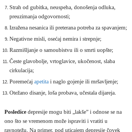
Strah od gubitka, neuspeha, donošenja odluka,
preuzimanja odgovornosti;
Izražena nesanica ili preterana potreba za spavanjem;
Negativne misli, osećaj nemira i strepnje;
Razmišljanje o samoubistvu ili o smrti uopšte;
Česte glavobolje, vrtoglavice, ukočenost, slaba
cirkulacija;
Poremećaj
apetita
i naglo gojenje ili mršavljenje;
Otežano disanje, loša probava, učestala dijareja.
Posledice
depresije mogu biti „lakše” i odnose se na
ono što se vremenom može ispraviti i vratiti u
ravnotežu. Na primer, pod uticajem depresije čovek