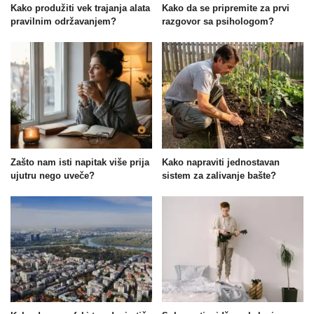
Kako produžiti vek trajanja alata
Kako da se pripremite za prvi
pravilnim održavanjem?
razgovor sa psihologom?
Zašto nam isti napitak više prija
Kako napraviti jednostavan
ujutru nego uveče?
sistem za zalivanje bašte?