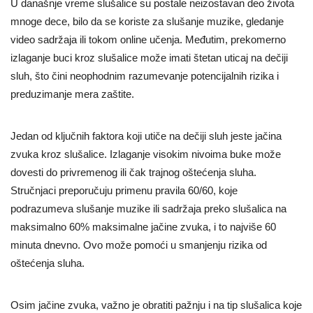
U današnje vreme slušalice su postale neizostavan deo života
mnoge dece, bilo da se koriste za slušanje muzike, gledanje
video sadržaja ili tokom online učenja. Međutim, prekomerno
izlaganje buci kroz slušalice može imati štetan uticaj na dečiji
sluh, što čini neophodnim razumevanje potencijalnih rizika i
preduzimanje mera zaštite.
Jedan od ključnih faktora koji utiče na dečiji sluh jeste jačina
zvuka kroz slušalice. Izlaganje visokim nivoima buke može
dovesti do privremenog ili čak trajnog oštećenja sluha.
Stručnjaci preporučuju primenu pravila 60/60, koje
podrazumeva slušanje muzike ili sadržaja preko slušalica na
maksimalno 60% maksimalne jačine zvuka, i to najviše 60
minuta dnevno. Ovo može pomoći u smanjenju rizika od
oštećenja sluha.
Osim jačine zvuka, važno je obratiti pažnju i na tip slušalica koje