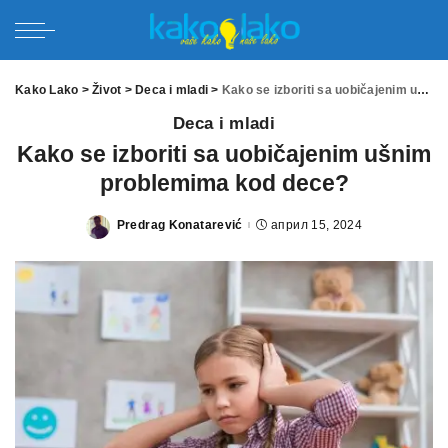
Kako Lako
>
Život
>
Deca i mladi
>
Kako se izboriti sa uobičajenim ušnim problemima kod dece?
Deca i mladi
Kako se izboriti sa uobičajenim ušnim
problemima kod dece?
Predrag Konatarević
април 15, 2024
Posted
by