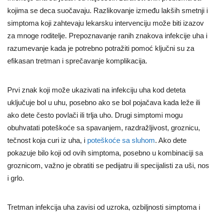
kojima se deca suočavaju. Razlikovanje između lakših smetnji i
simptoma koji zahtevaju lekarsku intervenciju može biti izazov
za mnoge roditelje. Prepoznavanje ranih znakova infekcije uha i
razumevanje kada je potrebno potražiti pomoć ključni su za
efikasan tretman i sprečavanje komplikacija.
Prvi znak koji može ukazivati na infekciju uha kod deteta
uključuje bol u uhu, posebno ako se bol pojačava kada leže ili
ako dete često povlači ili trlja uho. Drugi simptomi mogu
obuhvatati poteškoće sa spavanjem, razdražljivost, groznicu,
tečnost koja curi iz uha, i
poteškoće sa sluhom
. Ako dete
pokazuje bilo koji od ovih simptoma, posebno u kombinaciji sa
groznicom, važno je obratiti se pedijatru ili specijalisti za uši, nos
i grlo.
Tretman infekcija uha zavisi od uzroka, ozbiljnosti simptoma i