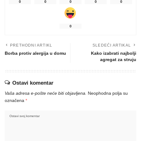
0
0
0
0
0
0
PRETHODNI ARTIKL
SLEDEĆI ARTIKAL
Borba protiv alergija u domu
Kako izabrati najbolji
agregat za struju
Ostavi komentar
Vaša adresa e-pošte neće biti objavljena.
Neophodna polja su
označena
*