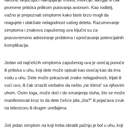
promene pritiska prilikom putovanja avionom. Kao roditelj,
važno je prepoznati simptome kako biste brzo mogli da
reagujete i olakšate nelagodnost vašeg deteta. Razumevanje
simptoma i znakova zapušenog uva ključni su za
pravovremeno adresiranje problema i sprečavanje potencijalnih
komplikacija.
Jedan od najčešćih simptoma zapušenog uva je osećaj punoće
ili pritiska u uhu, koji dete može opisati kao osećaj kao da ima
vodu u uhu. Dete može pokazivati znake nelagodnosti, trljati ili
vući uvo, ili čak izraziti verbalno da nešto „ne štima“ sa njihovim
uhom. Osim toga, može doći i do smanjenja sluha, što se može
manifestovati kroz to da dete češće pita „šta?“ ili pojačava zvuk
na televizoru ili drugim uređajima.
Još jedan simptom na koji treba obratiti pažnju je bol u uhu, koji