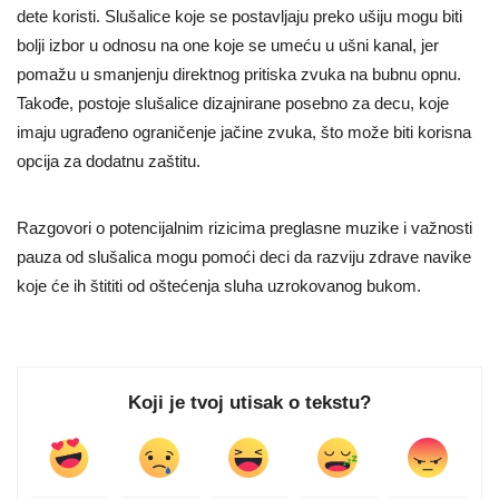
dete koristi. Slušalice koje se postavljaju preko ušiju mogu biti
bolji izbor u odnosu na one koje se umeću u ušni kanal, jer
pomažu u smanjenju direktnog pritiska zvuka na bubnu opnu.
Takođe, postoje slušalice dizajnirane posebno za decu, koje
imaju ugrađeno ograničenje jačine zvuka, što može biti korisna
opcija za dodatnu zaštitu.
Razgovori o potencijalnim rizicima preglasne muzike i važnosti
pauza od slušalica mogu pomoći deci da razviju zdrave navike
koje će ih štititi od oštećenja sluha uzrokovanog bukom.
Koji je tvoj utisak o tekstu?