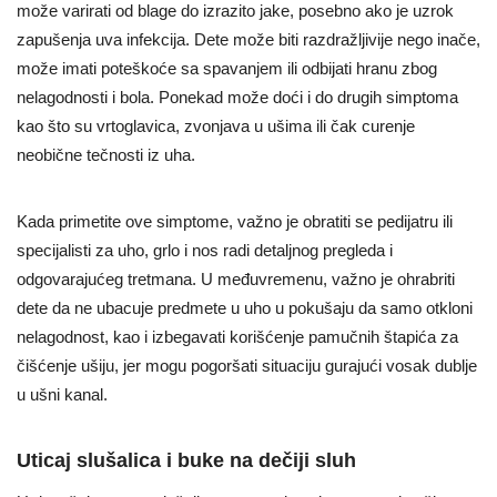
može varirati od blage do izrazito jake, posebno ako je uzrok
zapušenja uva infekcija. Dete može biti razdražljivije nego inače,
može imati poteškoće sa spavanjem ili odbijati hranu zbog
nelagodnosti i bola. Ponekad može doći i do drugih simptoma
kao što su vrtoglavica, zvonjava u ušima ili čak curenje
neobične tečnosti iz uha.
Kada primetite ove simptome, važno je obratiti se pedijatru ili
specijalisti za uho, grlo i nos radi detaljnog pregleda i
odgovarajućeg tretmana. U međuvremenu, važno je ohrabriti
dete da ne ubacuje predmete u uho u pokušaju da samo otkloni
nelagodnost, kao i izbegavati korišćenje pamučnih štapića za
čišćenje ušiju, jer mogu pogoršati situaciju gurajući vosak dublje
u ušni kanal.
Uticaj slušalica i buke na dečiji sluh