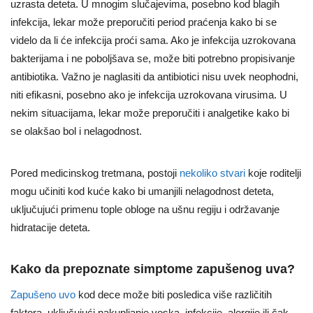
uzrasta deteta. U mnogim slučajevima, posebno kod blagih
infekcija, lekar može preporučiti period praćenja kako bi se
videlo da li će infekcija proći sama. Ako je infekcija uzrokovana
bakterijama i ne poboljšava se, može biti potrebno propisivanje
antibiotika. Važno je naglasiti da antibiotici nisu uvek neophodni,
niti efikasni, posebno ako je infekcija uzrokovana virusima. U
nekim situacijama, lekar može preporučiti i analgetike kako bi
se olakšao bol i nelagodnost.
Pored medicinskog tretmana, postoji
nekoliko stvari
koje roditelji
mogu učiniti kod kuće kako bi umanjili nelagodnost deteta,
uključujući primenu tople obloge na ušnu regiju i održavanje
hidratacije deteta.
Kako da prepoznate simptome zapušenog uva?
Zapušeno uvo
kod dece može biti posledica više različitih
faktora, uključujući nakupljanje voska, infekcije, alergije ili čak