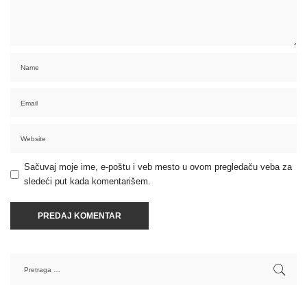
Sačuvaj moje ime, e-poštu i veb mesto u ovom pregledaču veba za
sledeći put kada komentarišem.