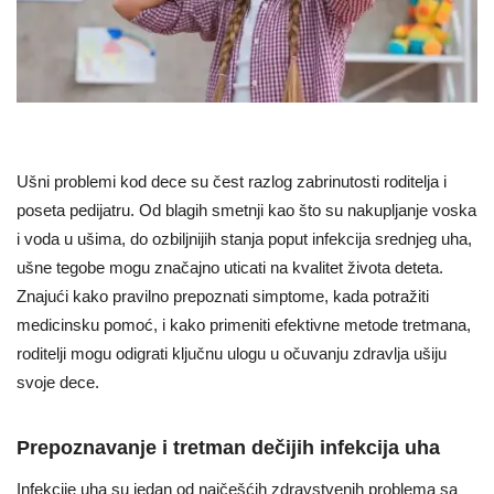
Ušni problemi kod dece su čest razlog zabrinutosti roditelja i
poseta pedijatru. Od blagih smetnji kao što su nakupljanje voska
i voda u ušima, do ozbiljnijih stanja poput infekcija srednjeg uha,
ušne tegobe mogu značajno uticati na kvalitet života deteta.
Znajući kako pravilno prepoznati simptome, kada potražiti
medicinsku pomoć, i kako primeniti efektivne metode tretmana,
roditelji mogu odigrati ključnu ulogu u očuvanju zdravlja ušiju
svoje dece.
Prepoznavanje i tretman dečijih infekcija uha
Infekcije uha su jedan od najčešćih zdravstvenih problema sa