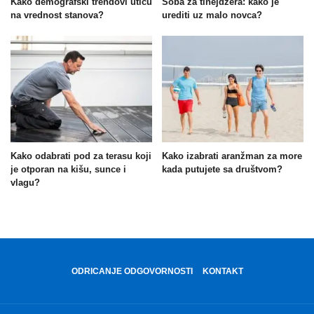
Kako demografski trendovi utiču
Soba za tinejdžera: kako je
na vrednost stanova?
urediti uz malo novca?
Kako odabrati pod za terasu koji
Kako izabrati aranžman za more
je otporan na kišu, sunce i
kada putujete sa društvom?
vlagu?
ODRICANJE ODGOVORNOSTI
KONTAKT