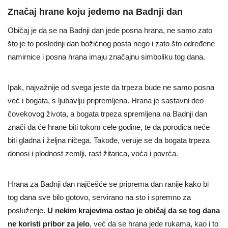
Značaj hrane koju jedemo na Badnji dan
Običaj je da se na Badnji dan jede posna hrana, ne samo zato
što je to poslednji dan božićnog posta nego i zato što određene
namirnice i posna hrana imaju značajnu simboliku tog dana.
Ipak, najvažnije od svega jeste da trpeza bude ne samo posna
već i bogata, s ljubavlju pripremljena. Hrana je sastavni deo
čovekovog života, a bogata trpeza spremljena na Badnji dan
znači da će hrane biti tokom cele godine, te da porodica neće
biti gladna i željna ničega. Takođe, veruje se da bogata trpeza
donosi i plodnost zemlji, rast žitarica, voća i povrća.
Hrana za Badnji dan najčešće se priprema dan ranije kako bi
tog dana sve bilo gotovo, servirano na sto i spremno za
posluženje.
U nekim krajevima ostao je običaj da se tog dana
ne koristi pribor za jelo
, već da se hrana jede rukama, kao i to