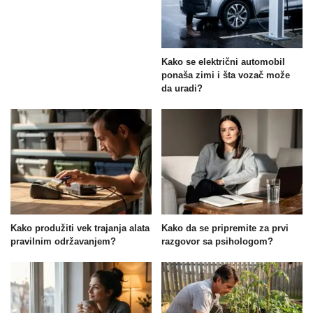
Kako se električni automobil
ponaša zimi i šta vozač može
da uradi?
Kako produžiti vek trajanja alata
Kako da se pripremite za prvi
pravilnim održavanjem?
razgovor sa psihologom?