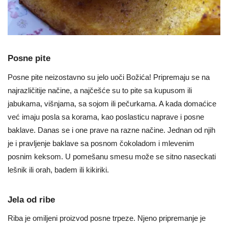
Posne pite
Posne pite neizostavno su jelo uoči Božića! Pripremaju se na
najrazličitije načine, a najčešće su to pite sa kupusom ili
jabukama, višnjama, sa sojom ili pečurkama. A kada domaćice
već imaju posla sa korama, kao poslasticu naprave i posne
baklave. Danas se i one prave na razne načine. Jednan od njih
je i pravljenje baklave sa posnom čokoladom i mlevenim
posnim keksom. U pomešanu smesu može se sitno naseckati
lešnik ili orah, badem ili kikiriki.
Jela od ribe
Riba je omiljeni proizvod posne trpeze. Njeno pripremanje je