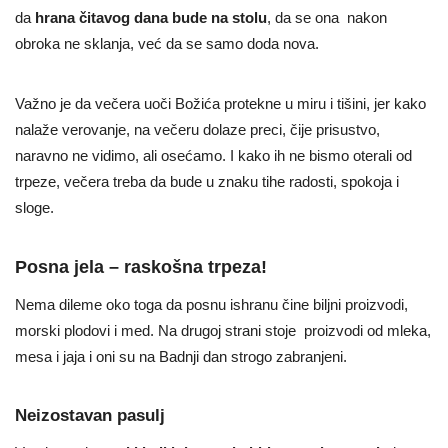
da
hrana čitavog dana bude na stolu
, da se ona nakon
obroka ne sklanja, već da se samo doda nova.
Važno je da večera uoči Božića protekne u miru i tišini, jer kako
nalaže verovanje, na večeru dolaze preci, čije prisustvo,
naravno ne vidimo, ali osećamo. I kako ih ne bismo oterali od
trpeze, večera treba da bude u znaku tihe radosti, spokoja i
sloge.
Posna jela – raskošna trpeza!
Nema dileme oko toga da posnu ishranu čine biljni proizvodi,
morski plodovi i med. Na drugoj strani stoje proizvodi od mleka,
mesa i jaja i oni su na Badnji dan strogo zabranjeni.
Neizostavan pasulj