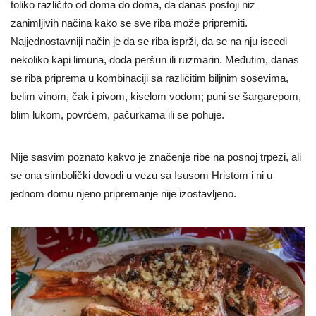
toliko različito od doma do doma, da danas postoji niz
zanimljivih načina kako se sve riba može pripremiti.
Najjednostavniji način je da se riba isprži, da se na nju iscedi
nekoliko kapi limuna, doda peršun ili ruzmarin. Međutim, danas
se riba priprema u kombinaciji sa različitim biljnim sosevima,
belim vinom, čak i pivom, kiselom vodom; puni se šargarepom,
blim lukom, povrćem, pačurkama ili se pohuje.
Nije sasvim poznato kakvo je značenje ribe na posnoj trpezi, ali
se ona simbolički dovodi u vezu sa Isusom Hristom i ni u
jednom domu njeno pripremanje nije izostavljeno.