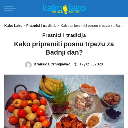
Kako Lako
>
Praznici i tradicija
>
Kako pripremiti posnu trpezu za Badnji dan?
Praznici i tradicija
Kako pripremiti posnu trpezu za
Badnji dan?
Brankica Crnoglavac
јануар 5, 2020
Posted
by