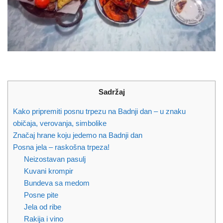
Sadržaj
Kako pripremiti posnu trpezu na Badnji dan – u znaku
običaja, verovanja, simbolike
Značaj hrane koju jedemo na Badnji dan
Posna jela – raskošna trpeza!
Neizostavan pasulj
Kuvani krompir
Bundeva sa medom
Posne pite
Jela od ribe
Rakija i vino