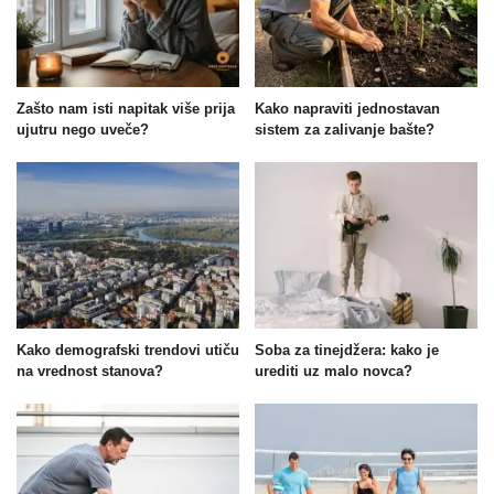
Zašto nam isti napitak više prija
Kako napraviti jednostavan
ujutru nego uveče?
sistem za zalivanje bašte?
Kako demografski trendovi utiču
Soba za tinejdžera: kako je
na vrednost stanova?
urediti uz malo novca?