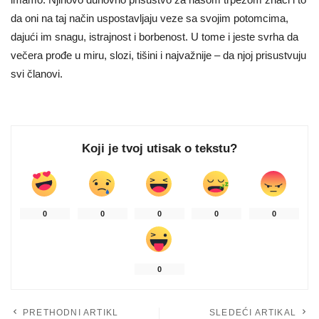
da oni na taj način uspostavljaju veze sa svojim potomcima,
dajući im snagu, istrajnost i borbenost. U tome i jeste svrha da
večera prođe u miru, slozi, tišini i najvažnije – da njoj prisustvuju
svi članovi.
Koji je tvoj utisak o tekstu?
0
0
0
0
0
0
PRETHODNI ARTIKL
SLEDEĆI ARTIKAL