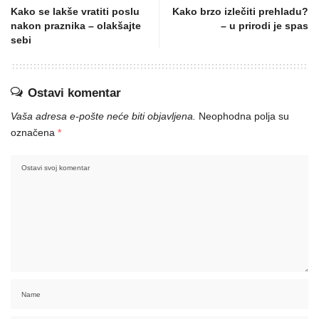
Kako se lakše vratiti poslu
Kako brzo izlečiti prehladu?
nakon praznika – olakšajte
– u prirodi je spas
sebi
Ostavi komentar
Vaša adresa e-pošte neće biti objavljena.
Neophodna polja su
označena
*