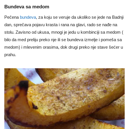
Bundeva sa medom
Pečena
bundeva
, za koju se veruje da ukoliko se jede na Badnji
dan, sprečava pojavu krasta i rana na glavi, rado se nađe na
stolu. Zavisno od ukusa, mnogi je jedu u kombinciji sa medom (
bilo da med preliju preko nje ili se bundeva izmelje i pomeša sa
medom) i mlevenim orasima, dok drugi preko nje stave šećer u
prahu.