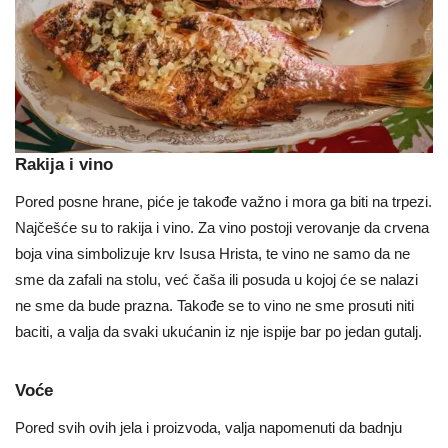
Rakija i vino
Pored posne hrane, piće je takođe važno i mora ga biti na trpezi.
Najčešće su to rakija i vino. Za vino postoji verovanje da crvena
boja vina simbolizuje krv Isusa Hrista, te vino ne samo da ne
sme da zafali na stolu, već čaša ili posuda u kojoj će se nalazi
ne sme da bude prazna. Takođe se to vino ne sme prosuti niti
baciti, a valja da svaki ukućanin iz nje ispije bar po jedan gutalj.
Voće
Pored svih ovih jela i proizvoda, valja napomenuti da badnju