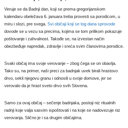
Veruje se da Badnji dan, koji se prema gregorijanskom
kalendaru obeležava 6. januara treba provesti sa porodicom, u
miru i slozi, pre svega.
Svi običaji koji se tog dana sprovode
dovode se u vezu sa precima, kojima se tom prilikom pokazuje
poštovanje i zahvalnost. Takođe se, na izvestan način
obezbeđuje napredak, zdravlje i sreća svim članovima porodice.
Svaki običaj ima svoje verovanje – zbog čega se on obavlja.
Tako su, na primer, naši preci za badnjak uvek birali hrastovo
drvo, sekli njegovu granu i odnosili u svoje domove, jer se
verovalo da je hrast sveto drvo svih Slovena.
Samo za ovaj običaj – sečenje badnjaka, postoji niz ritualnih
radnji koje valja sasvim ispoštovati i na koje se nadovezuje niz
verovanja. Slično je i sa drugim običajima.