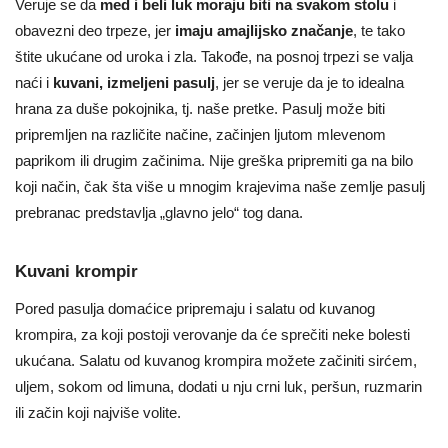
Veruje se da
med i beli luk moraju biti na svakom stolu
i
obavezni deo trpeze, jer
imaju amajlijsko značanje
, te tako
štite ukućane od uroka i zla. Takođe, na posnoj trpezi se valja
naći i
kuvani, izmeljeni pasulj
, jer se veruje da je to idealna
hrana za duše pokojnika, tj. naše pretke. Pasulj može biti
pripremljen na različite načine, začinjen ljutom mlevenom
paprikom ili drugim začinima. Nije greška pripremiti ga na bilo
koji način, čak šta više u mnogim krajevima naše zemlje pasulj
prebranac predstavlja „glavno jelo“ tog dana.
Kuvani krompir
Pored pasulja domaćice pripremaju i salatu od kuvanog
krompira, za koji postoji verovanje da će sprečiti neke bolesti
ukućana. Salatu od kuvanog krompira možete začiniti sirćem,
uljem, sokom od limuna, dodati u nju crni luk, peršun, ruzmarin
ili začin koji najviše volite.