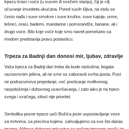
trpezu krasi i voće (u suvom ili svežem stanju), čiji je cilj
očuvanje imuniteta ukućana. Pored suvih šljiva, na stolu se
često nađu i suve smokve i suve kruške, suve kajsije, urme,
lešnici, orasi, bademi, mandarine i pomorandže, banane, ali i
drugo voće. Bilo koje voće koje smo naveli pomešano sa
medom predstavlja pravu poslasticu.
Trpeza za Badnji dan donosi mir, ljubav, zdravlje
Vaša trpeza za Badnji dan treba da bude raskošna, bogata
raznovrsnim jelima, ali ne sme se zaboraviti svrha posta. Post
ne podrazumeva prejedanje, već postizanje molitvenog
raspoloženja i duhovnog usavršavanja, i zato iako je na trpezi
svega i svačega, sitost nije prioritet.
Simbolika posne trpeze uoči Božića jeste uspostavljanje veze
sa mrtvima, sa precima kojima zahvaljujemo za sve što danas
imamo. Njihovo duhovno prisustvo za našom trpezom znači i to