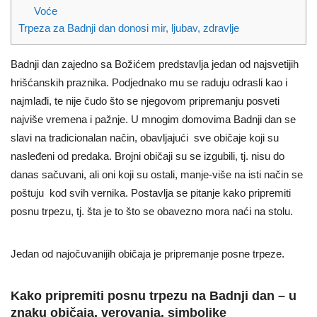
Voće
Trpeza za Badnji dan donosi mir, ljubav, zdravlje
Badnji dan zajedno sa Božićem predstavlja jedan od najsvetijih
hrišćanskih praznika. Podjednako mu se raduju odrasli kao i
najmlađi, te nije čudo što se njegovom pripremanju posveti
najviše vremena i pažnje. U mnogim domovima Badnji dan se
slavi na tradicionalan način, obavljajući sve običaje koji su
nasleđeni od predaka. Brojni običaji su se izgubili, tj. nisu do
danas sačuvani, ali oni koji su ostali, manje-više na isti način se
poštuju kod svih vernika. Postavlja se pitanje kako pripremiti
posnu trpezu, tj. šta je to što se obavezno mora naći na stolu.
Jedan od najočuvanijih običaja je pripremanje posne trpeze.
Kako pripremiti posnu trpezu na Badnji dan – u
znaku običaja, verovanja, simbolike