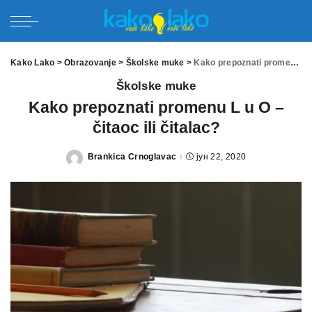
Kako Lako
>
Obrazovanje
>
Školske muke
>
Kako prepoznati promenu L u O – čitaoc ili čitalac?
Školske muke
Kako prepoznati promenu L u O –
čitaoc ili čitalac?
Brankica Crnoglavac
јун 22, 2020
Posted
by