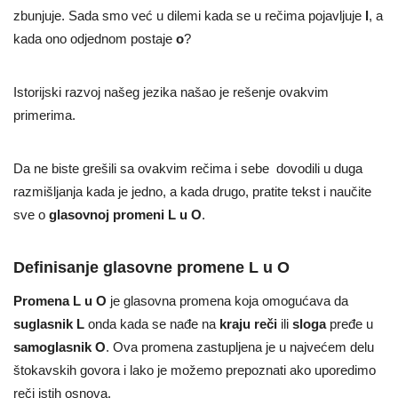
zbunjuje. Sada smo već u dilemi kada se u rečima pojavljuje
l
, a
kada ono odjednom postaje
o
?
Istorijski razvoj našeg jezika našao je rešenje ovakvim
primerima.
Da ne biste grešili sa ovakvim rečima i sebe dovodili u duga
razmišljanja kada je jedno, a kada drugo, pratite tekst i naučite
sve o
glasovnoj promeni L u O
.
Definisanje glasovne promene L u O
Promena L u O
je glasovna promena koja omogućava da
suglasnik
L
onda kada se nađe na
kraju
reči
ili
sloga
pređe u
samoglasnik
O
. Ova promena zastupljena je u najvećem delu
štokavskih govora i lako je možemo prepoznati ako uporedimo
reči istih osnova.