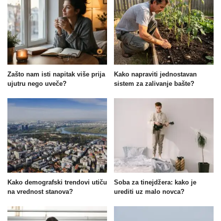
Zašto nam isti napitak više prija
Kako napraviti jednostavan
ujutru nego uveče?
sistem za zalivanje bašte?
Kako demografski trendovi utiču
Soba za tinejdžera: kako je
na vrednost stanova?
urediti uz malo novca?