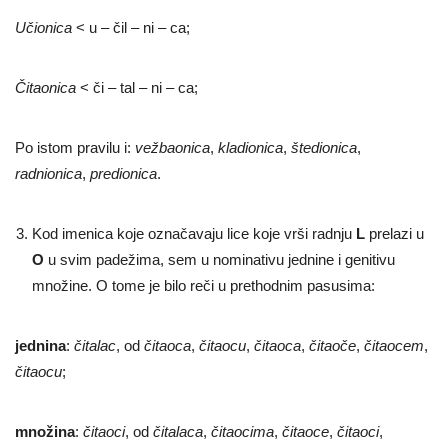
Učionica
< u – čil – ni – ca;
Čitaonica
< či – tal – ni – ca;
Po istom pravilu i:
vežbaonica
,
kladionica
,
štedionica
,
radnionica
,
predionica
.
Kod imenica koje označavaju lice koje vrši radnju
L
prelazi u
O
u svim padežima, sem u nominativu jednine i genitivu
množine. O tome je bilo reči u prethodnim pasusima:
jednina
:
čitalac
, od
čitaoca
,
čitaocu
,
čitaoca
,
čitaoče
,
čitaocem
,
čitaocu
;
množina
:
čitaoci
, od
čitalaca
,
čitaocima
,
čitaoce
,
čitaoci
,