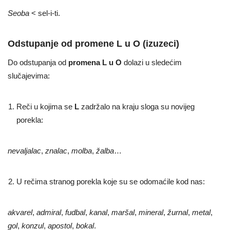
Seoba
< sel-i-ti.
Odstupanje od promene L u O (izuzeci)
Do odstupanja od
promena L u O
dolazi u sledećim
slučajevima:
Reči u kojima se
L
zadržalo na kraju sloga su novijeg
porekla:
nevaljalac
,
znalac
,
molba
,
žalba
…
U rečima stranog porekla koje su se odomaćile kod nas:
akvarel
,
admiral
,
fudbal
,
kanal
,
maršal
,
mineral
,
žurnal
,
metal
,
gol
,
konzul
,
apostol
,
bokal
.