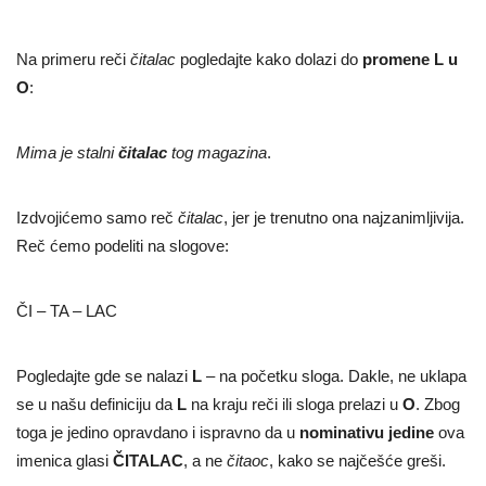
Na primeru reči
čitalac
pogledajte kako dolazi do
promene L u
O
:
Mima je stalni
čitalac
tog magazina
.
Izdvojićemo samo reč
čitalac
, jer je trenutno ona najzanimljivija.
Reč ćemo podeliti na slogove:
ČI – TA – LAC
Pogledajte gde se nalazi
L
– na početku sloga. Dakle, ne uklapa
se u našu definiciju da
L
na kraju reči ili sloga prelazi u
O
. Zbog
toga je jedino opravdano i ispravno da u
nominativu
jedine
ova
imenica glasi
ČITALAC
, a ne
čitaoc
, kako se najčešće greši.