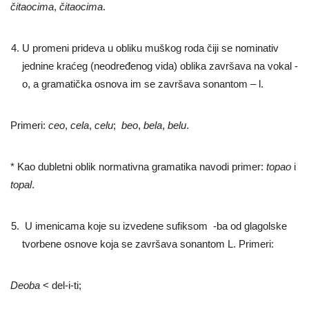
čitaocima
,
čitaocima
.
U promeni prideva u obliku muškog roda čiji se nominativ
jednine kraćeg (neodređenog vida) oblika završava na vokal -
o, a gramatička osnova im se završava sonantom – l.
Primeri:
ceo
,
cela
,
celu
;
beo
,
bela
,
belu
.
* Kao dubletni oblik normativna gramatika navodi primer:
topao
i
topal
.
U imenicama koje su izvedene sufiksom -ba od glagolske
tvorbene osnove koja se završava sonantom L. Primeri:
Deoba
< del-i-ti;