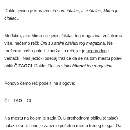
Dakle, jedino je ispravno:
ja
sam
čitalac
,
ti si čitalac
,
Mima je
čitalac
…
Međutim, ako Mima nije jedini čitalac tog magazina, već ih ima
više, nećemo reči:
Oni su stalni
čitalaci
tog magazina
. Ne
možemo pošto-poto
L
zadržati u reči, jer je
neprirodno
i
veštački
. Naš jezički osećaj tražiće da se na tom mestu pojavi
oblik
ČITAOCI
. Dakle:
Oni su stalni
čitaoci
tog magazina.
Ponovo ćemo reč podeliti na slogove:
ČI – TA
O
– CI
Na mestu na kojem je sada
O
, u prethodnom obliku (čitalac)
nalazilo se
L
i ono je zauzelo početno mesto trećeg sloga. Da