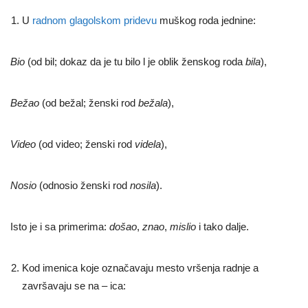
U
radnom glagolskom pridevu
muškog roda jednine:
Bio
(od bil; dokaz da je tu bilo l je oblik ženskog roda
bila
),
Bežao
(od bežal; ženski rod
bežala
),
Video
(od video; ženski rod
videla
),
Nosio
(odnosio ženski rod
nosila
).
Isto je i sa primerima:
došao
,
znao
,
mislio
i tako dalje.
Kod imenica koje označavaju mesto vršenja radnje a
završavaju se na – ica: