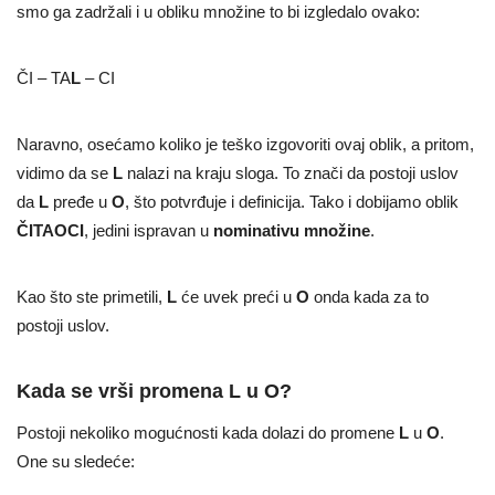
smo ga zadržali i u obliku množine to bi izgledalo ovako:
ČI – TA
L
– CI
Naravno, osećamo koliko je teško izgovoriti ovaj oblik, a pritom,
vidimo da se
L
nalazi na kraju sloga. To znači da postoji uslov
da
L
pređe u
O
, što potvrđuje i definicija. Tako i dobijamo oblik
ČITAOCI
, jedini ispravan u
nominativu
množine
.
Kao što ste primetili,
L
će uvek preći u
O
onda kada za to
postoji uslov.
Kada se vrši promena L u O?
Postoji nekoliko mogućnosti kada dolazi do promene
L
u
O
.
One su sledeće: