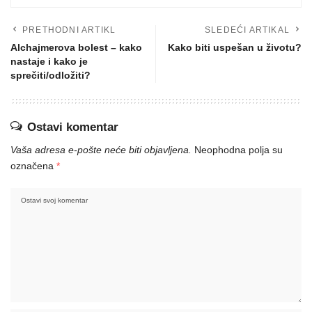
PRETHODNI ARTIKL
SLEDEĆI ARTIKAL
Alchajmerova bolest – kako
Kako biti uspešan u životu?
nastaje i kako je
sprečiti/odložiti?
Ostavi komentar
Vaša adresa e-pošte neće biti objavljena.
Neophodna polja su
označena
*