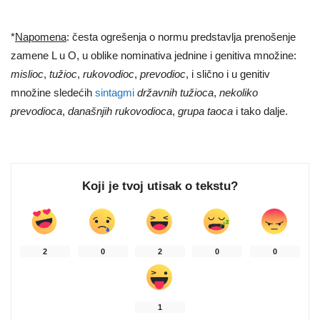
*
Napomena
: česta ogrešenja o normu predstavlja prenošenje
zamene L u O, u oblike nominativa jednine i genitiva množine:
mislioc
,
tužioc
,
rukovodioc
,
prevodioc
, i slično i u genitiv
množine sledećih
sintagmi
državnih tužioca
,
nekoliko
prevodioca
,
današnjih rukovodioca
,
grupa taoca
i tako dalje.
Koji je tvoj utisak o tekstu?
2
0
2
0
0
1