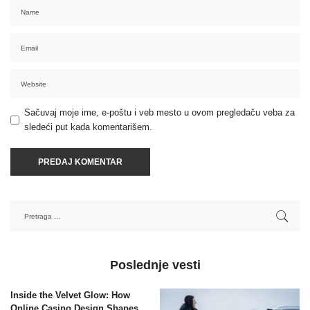
Sačuvaj moje ime, e-poštu i veb mesto u ovom pregledaču veba za
sledeći put kada komentarišem.
Poslednje vesti
Inside the Velvet Glow: How
Online Casino Design Shapes