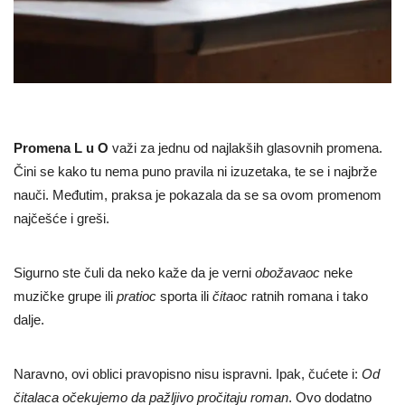
Promena L u O
važi za jednu od najlakših glasovnih promena.
Čini se kako tu nema puno pravila ni izuzetaka, te se i najbrže
nauči. Međutim, praksa je pokazala da se sa ovom promenom
najčešće i greši.
Sigurno ste čuli da neko kaže da je verni
obožavaoc
neke
muzičke grupe ili
pratioc
sporta ili
čitaoc
ratnih romana i tako
dalje.
Naravno, ovi oblici pravopisno nisu ispravni. Ipak, čućete i:
Od
čitalaca očekujemo da pažljivo pročitaju roman
. Ovo dodatno