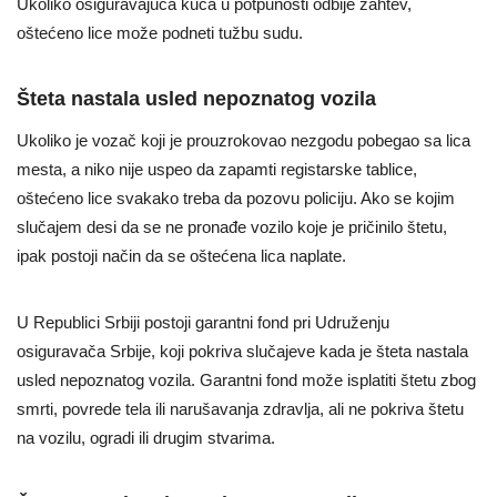
Ukoliko osiguravajuća kuća u potpunosti odbije zahtev,
oštećeno lice može podneti tužbu sudu.
Šteta nastala usled nepoznatog vozila
Ukoliko je vozač koji je prouzrokovao nezgodu pobegao sa lica
mesta, a niko nije uspeo da zapamti registarske tablice,
oštećeno lice svakako treba da pozovu policiju. Ako se kojim
slučajem desi da se ne pronađe vozilo koje je pričinilo štetu,
ipak postoji način da se oštećena lica naplate.
U Republici Srbiji postoji garantni fond pri Udruženju
osiguravača Srbije, koji pokriva slučajeve kada je šteta nastala
usled nepoznatog vozila. Garantni fond može isplatiti štetu zbog
smrti, povrede tela ili narušavanja zdravlja, ali ne pokriva štetu
na vozilu, ogradi ili drugim stvarima.