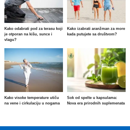
Kako odabrati pod za terasu koji
Kako izabrati aranžman za more
je otporan na kišu, sunce i
kada putujete sa društvom?
vlagu?
Kako visoke temperature utiču
Sok od spelte u kapsulama:
na vene i cirkulaciju u nogama
Nova era prirodnih suplemenata