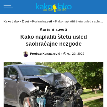
Kako Lako
>
Život
>
Korisni saveti
>
Kako naplatiti štetu usled saobraćajne nezgode
Korisni saveti
Kako naplatiti štetu usled
saobraćajne nezgode
Predrag Konatarević
мај 23, 2022
Posted
by