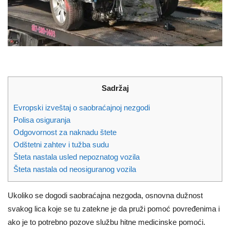
Sadržaj
Evropski izveštaj o saobraćajnoj nezgodi
Polisa osiguranja
Odgovornost za naknadu štete
Odštetni zahtev i tužba sudu
Šteta nastala usled nepoznatog vozila
Šteta nastala od neosiguranog vozila
Ukoliko se dogodi saobraćajna nezgoda, osnovna dužnost
svakog lica koje se tu zatekne je da pruži pomoć povređenima i
ako je to potrebno pozove službu hitne medicinske pomoći.