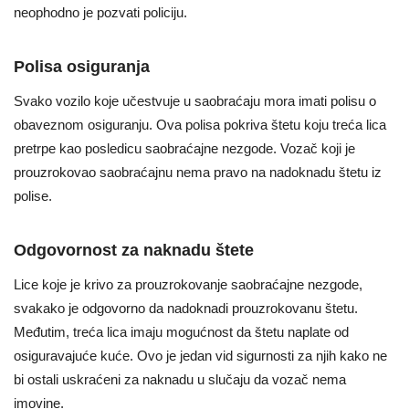
neophodno je pozvati policiju.
Polisa osiguranja
Svako vozilo koje učestvuje u saobraćaju mora imati polisu o
obaveznom osiguranju. Ova polisa pokriva štetu koju treća lica
pretrpe kao posledicu saobraćajne nezgode. Vozač koji je
prouzrokovao saobraćajnu nema pravo na nadoknadu štetu iz
polise.
Odgovornost za naknadu štete
Lice koje je krivo za prouzrokovanje saobraćajne nezgode,
svakako je odgovorno da nadoknadi prouzrokovanu štetu.
Međutim, treća lica imaju mogućnost da štetu naplate od
osiguravajuće kuće. Ovo je jedan vid sigurnosti za njih kako ne
bi ostali uskraćeni za naknadu u slučaju da vozač nema
imovine.