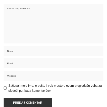
Sačuvaj moje ime, e-poštu i veb mesto u ovom pregledaču veba za
sledeći put kada komentarišem.