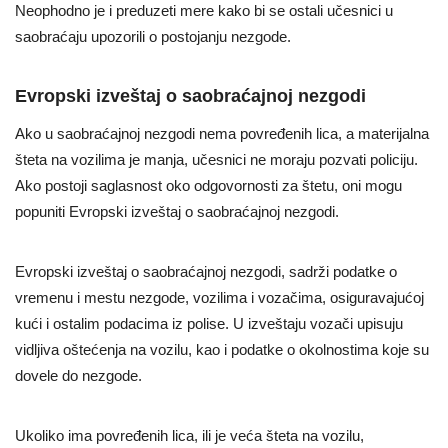
Neophodno je i preduzeti mere kako bi se ostali učesnici u
saobraćaju upozorili o postojanju nezgode.
Evropski izveštaj o saobraćajnoj nezgodi
Ako u saobraćajnoj nezgodi nema povređenih lica, a materijalna
šteta na vozilima je manja, učesnici ne moraju pozvati policiju.
Ako postoji saglasnost oko odgovornosti za štetu, oni mogu
popuniti Evropski izveštaj o saobraćajnoj nezgodi.
Evropski izveštaj o saobraćajnoj nezgodi, sadrži podatke o
vremenu i mestu nezgode, vozilima i vozačima, osiguravajućoj
kući i ostalim podacima iz polise. U izveštaju vozači upisuju
vidljiva oštećenja na vozilu, kao i podatke o okolnostima koje su
dovele do nezgode.
Ukoliko ima povređenih lica, ili je veća šteta na vozilu,