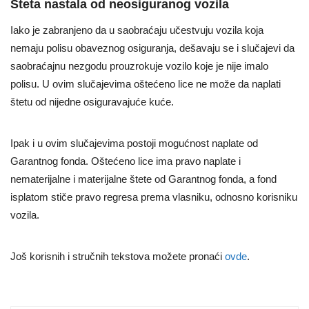
Šteta nastala od neosiguranog vozila
Iako je zabranjeno da u saobraćaju učestvuju vozila koja
nemaju polisu obaveznog osiguranja, dešavaju se i slučajevi da
saobraćajnu nezgodu prouzrokuje vozilo koje je nije imalo
polisu. U ovim slučajevima oštećeno lice ne može da naplati
štetu od nijedne osiguravajuće kuće.
Ipak i u ovim slučajevima postoji mogućnost naplate od
Garantnog fonda. Oštećeno lice ima pravo naplate i
nematerijalne i materijalne štete od Garantnog fonda, a fond
isplatom stiče pravo regresa prema vlasniku, odnosno korisniku
vozila.
Još korisnih i stručnih tekstova možete pronaći
ovde
.