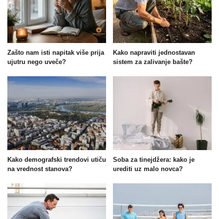
Zašto nam isti napitak više prija
Kako napraviti jednostavan
ujutru nego uveče?
sistem za zalivanje bašte?
Kako demografski trendovi utiču
Soba za tinejdžera: kako je
na vrednost stanova?
urediti uz malo novca?