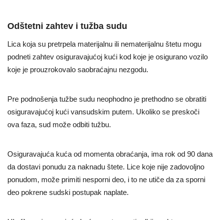
Odštetni zahtev i tužba sudu
Lica koja su pretrpela materijalnu ili nematerijalnu štetu mogu
podneti zahtev osiguravajućoj kući kod koje je osigurano vozilo
koje je prouzrokovalo saobraćajnu nezgodu.
Pre podnošenja tužbe sudu neophodno je prethodno se obratiti
osiguravajućoj kući vansudskim putem. Ukoliko se preskoči
ova faza, sud može odbiti tužbu.
Osiguravajuća kuća od momenta obraćanja, ima rok od 90 dana
da dostavi ponudu za naknadu štete. Lice koje nije zadovoljno
ponudom, može primiti nesporni deo, i to ne utiče da za sporni
deo pokrene sudski postupak naplate.