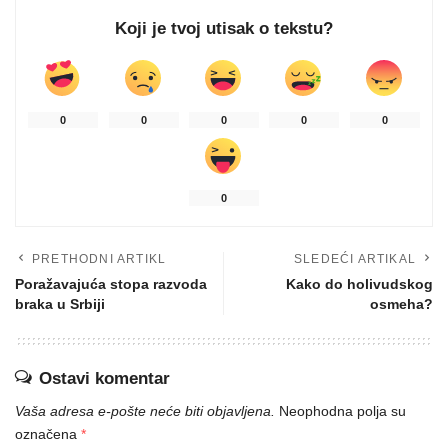
Koji je tvoj utisak o tekstu?
0
0
0
0
0
0
PRETHODNI ARTIKL
SLEDEĆI ARTIKAL
Poražavajuća stopa razvoda
Kako do holivudskog
braka u Srbiji
osmeha?
Ostavi komentar
Vaša adresa e-pošte neće biti objavljena.
Neophodna polja su
označena
*