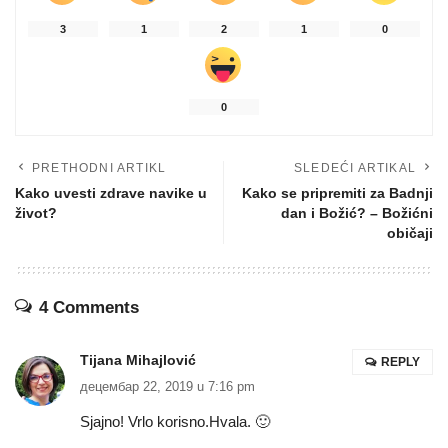
3
1
2
1
0
0
PRETHODNI ARTIKL
SLEDEĆI ARTIKAL
Kako uvesti zdrave navike u
Kako se pripremiti za Badnji
život?
dan i Božić? – Božićni
običaji
4 Comments
Tijana Mihajlović
REPLY
децембар 22, 2019 u 7:16 pm
Sjajno! Vrlo korisno.Hvala. 🙂