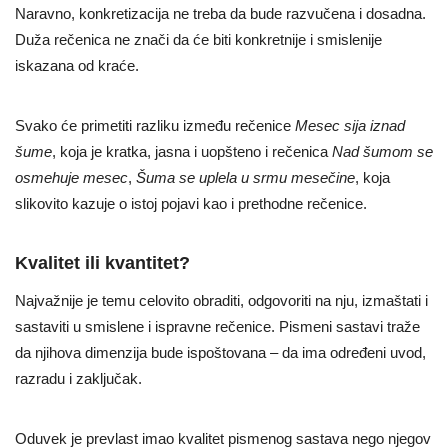
Naravno, konkretizacija ne treba da bude razvučena i dosadna.
Duža rečenica ne znači da će biti konkretnije i smislenije
iskazana od kraće.
Svako će primetiti razliku između rečenice
Mesec sija iznad
šume
, koja je kratka, jasna i uopšteno i rečenica
Nad šumom se
osmehuje mesec
,
Šuma se uplela u srmu mesečine
, koja
slikovito kazuje o istoj pojavi kao i prethodne rečenice.
Kvalitet ili kvantitet?
Najvažnije je temu celovito obraditi, odgovoriti na nju, izmaštati i
sastaviti u smislene i ispravne rečenice. Pismeni sastavi traže
da njihova dimenzija bude ispoštovana – da ima određeni uvod,
razradu i zaključak.
Oduvek je prevlast imao kvalitet pismenog sastava nego njegov