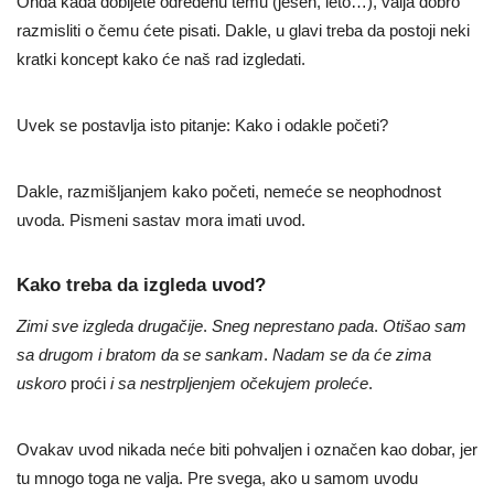
Onda kada dobijete određenu temu (jesen, leto…), valja dobro
razmisliti o čemu ćete pisati. Dakle, u glavi treba da postoji neki
kratki koncept kako će naš rad izgledati.
Uvek se postavlja isto pitanje: Kako i odakle početi?
Dakle, razmišljanjem kako početi, nemeće se neophodnost
uvoda. Pismeni sastav mora imati uvod.
Kako treba da izgleda uvod?
Zimi sve izgleda drugačije
.
Sneg neprestano pada
.
Otišao sam
sa drugom
i
bratom
da se sankam
.
Nadam se da će zima
uskoro
proći
i sa
nestrpljenjem očekujem proleće
.
Ovakav uvod nikada neće biti pohvaljen i označen kao dobar, jer
tu mnogo toga ne valja. Pre svega, ako u samom uvodu