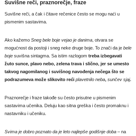
Suvišne reči, praznorečje, fraze
Suvišne reči, a čak i čitave rečenice često se mogu naći u
pismenim sastavima.
Ako kažemo
Sneg bele boje vejao je danima
, otvara se
mogućnost da postoji i sneg neke druge boje. To znači da je
bele
boje
suvišna sintagma. Sa istim razlogom
treba izbegavati
žuto sunce, plavo nebo, zelena trava i slično, jer se umesto
takvog nagomilanog i suvišnog navođenja nečega što se
podrazumeva može slikovito reći
plavetnilo neba
,
sunčev sjaj
.
Praznorečje i fraze takođe su često prisutne u pismenim
sastavima učenika. Deluju kao sitna greška i često promaknu i
nastavniku i učeniku.
Svima je dobro poznato da je leto najlepše
godišnje doba
– na