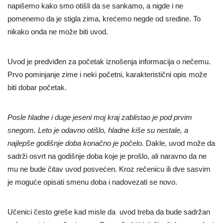
napišemo kako smo otišli da se sankamo, a nigde i ne
pomenemo da je stigla zima, krećemo negde od sredine. To
nikako onda ne može biti uvod.
Uvod je predviđen za početak iznošenja informacija o nečemu.
Prvo pominjanje zime i neki početni, karakteristični opis može
biti dobar početak.
Posle hladne i duge jeseni moj kraj zablistao je pod prvim
snegom. Leto je odavno otišlo, hladne kiše su nestale, a
najlepše godišnje doba konačno je počelo.
Dakle, uvod može da
sadrži osvrt na godišnje doba koje je prošlo, ali naravno da ne
mu ne bude čitav uvod posvećen. Kroz rečenicu ili dve sasvim
je moguće opisati smenu doba i nadovezati se novo.
Učenici često greše kad misle da uvod treba da bude sadržan