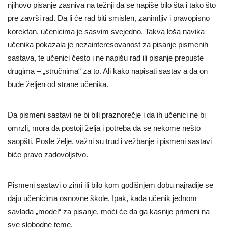
njihovo pisanje zasniva na težnji da se napiše bilo šta i tako što
pre završi rad. Da li će rad biti smislen, zanimljiv i pravopisno
korektan, učenicima je sasvim svejedno. Takva loša navika
učenika pokazala je nezainteresovanost za pisanje pismenih
sastava, te učenici često i ne napišu rad ili pisanje prepuste
drugima – „stručnima“ za to. Ali kako napisati sastav a da on
bude željen od strane učenika.
Da pismeni sastavi ne bi bili praznorečje i da ih učenici ne bi
omrzli, mora da postoji želja i potreba da se nekome nešto
saopšti. Posle želje, važni su trud i vežbanje i pismeni sastavi
biće pravo zadovoljstvo.
Pismeni sastavi o zimi ili bilo kom godišnjem dobu najradije se
daju učenicima osnovne škole. Ipak, kada učenik jednom
savlada „model“ za pisanje, moći će da ga kasnije primeni na
sve slobodne teme.