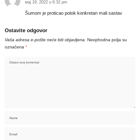
мај 19, 2022 u 6:32 pm
Šumom je proticao potok konkretan mali sastav
Ostavite odgovor
Vaša adresa e-pošte neće biti objavljena.
Neophodna polja su
označena
*