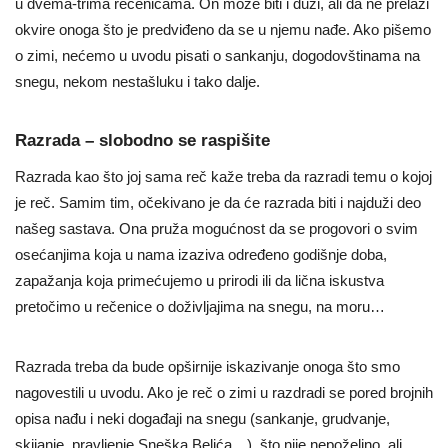
u dvema-trima rečenicama. On može biti i duži, ali da ne prelazi
okvire onoga što je predviđeno da se u njemu nađe. Ako pišemo
o zimi, nećemo u uvodu pisati o sankanju, dogodovštinama na
snegu, nekom nestašluku i tako dalje.
Razrada – slobodno se raspišite
Razrada kao što joj sama reč kaže treba da razradi temu o kojoj
je reč. Samim tim, očekivano je da će razrada biti i najduži deo
našeg sastava. Ona pruža mogućnost da se progovori o svim
osećanjima koja u nama izaziva određeno godišnje doba,
zapažanja koja primećujemo u prirodi ili da lična iskustva
pretočimo u rečenice o doživljajima na snegu, na moru…
Razrada treba da bude opširnije iskazivanje onoga što smo
nagovestili u uvodu. Ako je reč o zimi u razdradi se pored brojnih
opisa nađu i neki događaji na snegu (sankanje, grudvanje,
skijanje, pravljenje Sneška Belića…), što nije nepoželjno, ali