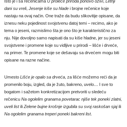
Isto je i sa rečenicama
U proleće priroda ponovo oživi
,
Letnji
dani su vreli
,
Jesenje kiše su hlade
i brojne rečenice koje
nastaju na ovaj način. One traže da budu slikovitije opisane, da
iznesu neku pojedinost svojstvenu datoj temi – recimo, ako je
tema o jeseni, razmislimo šta je ono što je karakteristično za
nju. Nije dovoljno samo napisati da su kiše hladne, jer su jeseni
svojstvene i promene koje su vidljive u prirodi – lišće i drveće,
na primer. Te promene koje se dešavaju sa drvećem mogu biti
opisane na razne načine.
Umesto
Lišće je opalo sa drveća
, za lišće možemo reći da je
promenilo boju, izgled, da je žuto, bakreno, uvelo… I sve to
bogatom i sažetom konkretizacijom pretvoriti u sledeću
rečenicu
Na ogolelim granama povetarac njiše tek poneki zlatni,
uveli list
ili
Zelene bujne krošnje izgubila su
svoj raskošan sjaj
ili
Na ogolelim granama treperi poneki bakreni list
.