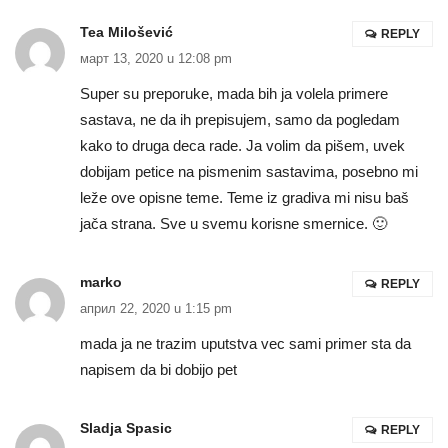
Tea Milošević
REPLY
март 13, 2020 u 12:08 pm
Super su preporuke, mada bih ja volela primere
sastava, ne da ih prepisujem, samo da pogledam
kako to druga deca rade. Ja volim da pišem, uvek
dobijam petice na pismenim sastavima, posebno mi
leže ove opisne teme. Teme iz gradiva mi nisu baš
jača strana. Sve u svemu korisne smernice. 🙂
marko
REPLY
април 22, 2020 u 1:15 pm
mada ja ne trazim uputstva vec sami primer sta da
napisem da bi dobijo pet
Sladja Spasic
REPLY