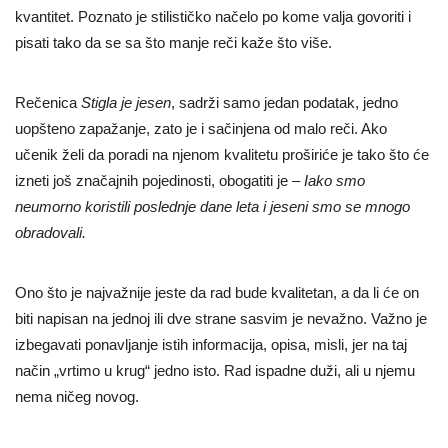
kvantitet. Poznato je stilističko načelo po kome valja govoriti i
pisati tako da se sa što manje reči kaže što više.
Rečenica
Stigla je jesen
, sadrži samo jedan podatak, jedno
uopšteno zapažanje, zato je i sačinjena od malo reči. Ako
učenik želi da poradi na njenom kvalitetu proširiće je tako što će
izneti još značajnih pojedinosti, obogatiti je –
Iako smo
neumorno koristili poslednje dane leta i jeseni smo se mnogo
obradovali.
Ono što je najvažnije jeste da rad bude kvalitetan, a da li će on
biti napisan na jednoj ili dve strane sasvim je nevažno. Važno je
izbegavati ponavljanje istih informacija, opisa, misli, jer na taj
način „vrtimo u krug“ jedno isto. Rad ispadne duži, ali u njemu
nema ničeg novog.