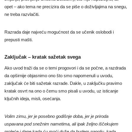
opet – ako tema ne precizira da se piše o doživljajima na snegu,
ne treba razvlačiti.
Razrada daje najveću mogućnost da se učenik oslobodi i
prepusti mašti.
Zaključak – kratak sažetak svega
Ako uvod traži da se o temi progovori i da se počne, a razdrada
da opširnije objasnimo ono što smo napomenuli u uvodu,
zaključak će biti sažetak razrade. Dakle, u zaključku pravimo
kratak osvrt na ono o čemu smo pisali u uvodu, uz isticanje
ključnih ideja, misli, osećanja.
Volim zimu, jer je posebno godišnje doba, jer je priroda
uspavana pod snežnim nametima, ali ipak željno iščekujem
proleće i dane kada ću moći duže da budem napolju, kada