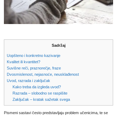
Sadržaj
Uopšteno i konkretno kazivanje
Kvalitet ili kvantitet?
Suvišne reči, praznorečje, fraze
Dvosmislenost, nejasnoće, neusklađenost
Uvod, razrada i zaključak
Kako treba da izgleda uvod?
Razrada – slobodno se raspišite
Zaključak – kratak sažetak svega
Pismeni sastavi često predstavljaju problem učenicima, te se