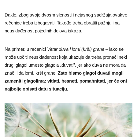
Dakle, zbog svoje dvosmislenosti i nejasnog sadržaja ovakve
rečenice treba izbegavati. Takođe treba obratiti pažnju i na
neusklađenost pojedinih delova iskaza.
Na primer, u rečenici
Vetar duva i lomi (krši) grane
– lako se
može uočiti neusklađenost koja ukazuje da treba pronaći neki
drugi glagol umesto glagola „duvati”, jer ako duva ne mora da
znači i da lomi, krši grane.
Zato bismo glagol duvati mogli
zameniti glagolima: vitlati, besneti, pomahnitati, jer će oni
najbolje opisati datu situaciju.