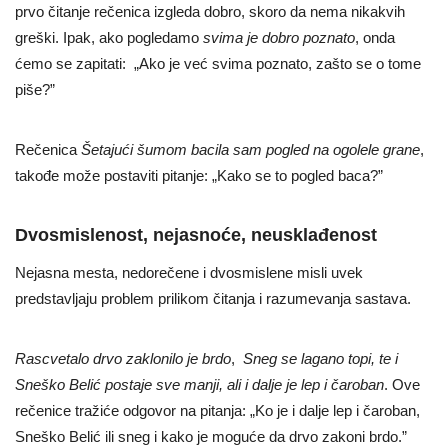
prvo čitanje rečenica izgleda dobro, skoro da nema nikakvih
greški. Ipak, ako pogledamo
svima je dobro poznato
, onda
ćemo se zapitati: „Ako je već svima poznato, zašto se o tome
piše?”
Rečenica
Šetajući šumom bacila sam pogled na ogolele grane
,
takođe može postaviti pitanje: „Kako se to pogled baca?”
Dvosmislenost, nejasnoće, neusklađenost
Nejasna mesta, nedorečene i dvosmislene misli uvek
predstavljaju problem prilikom čitanja i razumevanja sastava.
Rascvetalo drvo zaklonilo je brdo
,
Sneg se lagano topi, te i
Sneško Belić postaje sve manji, ali i dalje je lep i čaroban
. Ove
rečenice tražiće odgovor na pitanja: „Ko je i dalje lep i čaroban,
Sneško Belić ili sneg i kako je moguće da drvo zakoni brdo.”