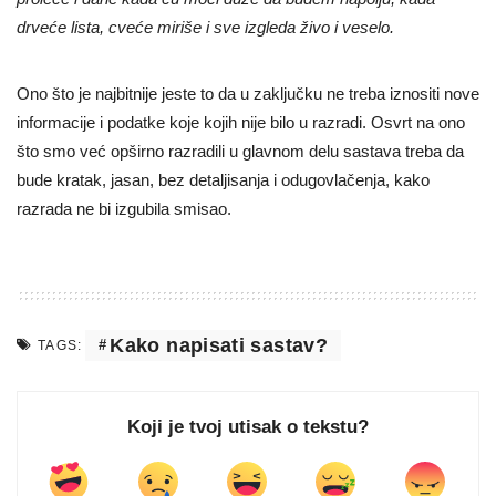
drveće lista, cveće miriše i sve izgleda živo i veselo.
Ono što je najbitnije jeste to da u zaključku ne treba iznositi nove
informacije i podatke koje kojih nije bilo u razradi. Osvrt na ono
što smo već opširno razradili u glavnom delu sastava treba da
bude kratak, jasan, bez detaljisanja i odugovlačenja, kako
razrada ne bi izgubila smisao.
Kako napisati sastav?
TAGS:
Koji je tvoj utisak o tekstu?