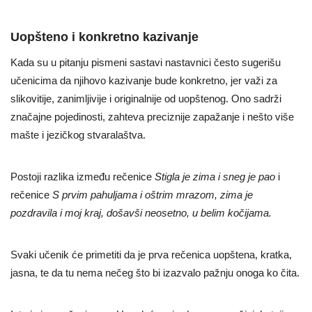
Uopšteno i konkretno kazivanje
Kada su u pitanju pismeni sastavi nastavnici često sugerišu
učenicima da njihovo kazivanje bude konkretno, jer važi za
slikovitije, zanimljivije i originalnije od uopštenog. Ono sadrži
značajne pojedinosti, zahteva preciznije zapažanje i nešto više
mašte i jezičkog stvaralaštva.
Postoji razlika između rečenice
Stigla je
zima i sneg je pao
i
rečenice
S prvim pahuljama i oštrim mrazom, zima je
pozdravila i moj kraj, došavši neosetno, u belim kočijama.
Svaki učenik će primetiti da je prva rečenica uopštena, kratka,
jasna, te da tu nema nečeg što bi izazvalo pažnju onoga ko čita.