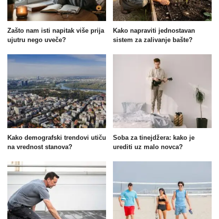
Zašto nam isti napitak više prija
Kako napraviti jednostavan
ujutru nego uveče?
sistem za zalivanje bašte?
Kako demografski trendovi utiču
Soba za tinejdžera: kako je
na vrednost stanova?
urediti uz malo novca?