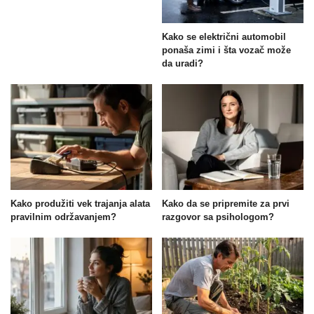
Kako se električni automobil
ponaša zimi i šta vozač može
da uradi?
Kako produžiti vek trajanja alata
Kako da se pripremite za prvi
pravilnim održavanjem?
razgovor sa psihologom?