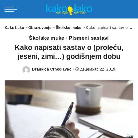
Kako Lako
>
Obrazovanje
>
Školske muke
>
Kako napisati sastav o (proleću, jeseni, zimi…) godišnjem dobu
Školske muke
Pismeni sastavi
Kako napisati sastav o (proleću,
jeseni, zimi…) godišnjem dobu
Brankica Crnoglavac
децембар 22, 2019
Posted
by