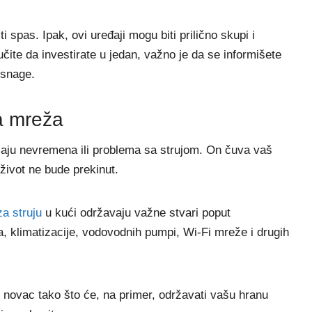
 spas. Ipak, ovi uređaji mogu biti prilično skupi i
čite da investirate u jedan, važno je da se informišete
 snage.
a mreža
čaju nevremena ili problema sa strujom. On čuva vaš
život ne bude prekinut.
za struju
u kući održavaju važne stvari poput
ja, klimatizacije, vodovodnih pumpi, Wi-Fi mreže i drugih
novac tako što će, na primer, održavati vašu hranu