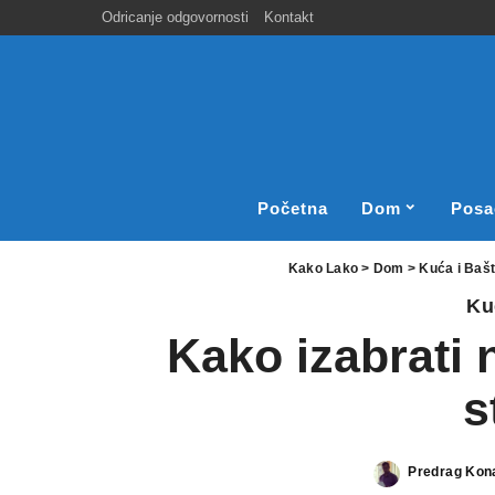
Odricanje odgovornosti
Kontakt
Početna
Dom
Posa
Kako Lako
>
Dom
>
Kuća i Baš
Ku
Kako izabrati 
s
Predrag Kon
Posted
by