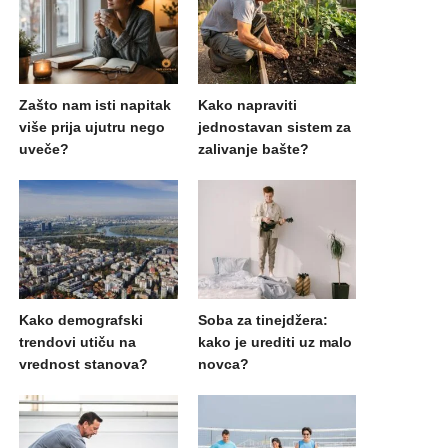
Zašto nam isti napitak
Kako napraviti
više prija ujutru nego
jednostavan sistem za
uveče?
zalivanje bašte?
Kako demografski
Soba za tinejdžera:
trendovi utiču na
kako je urediti uz malo
vrednost stanova?
novca?