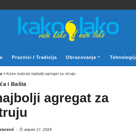
o
Praznici I Tradicija
Obrazovanje
Tehnologij
ta
>
Kako izabrati najbolji agregat za struju
ća i Bašta
najbolji agregat za
truju
atarević
април 17, 2024