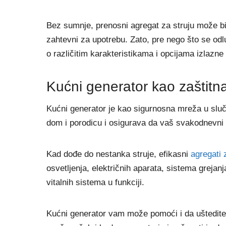
Bez sumnje, prenosni agregat za struju može biti
zahtevni za upotrebu. Zato, pre nego što se odlu
o različitim karakteristikama i opcijama izlazne
Kućni generator kao zaštitn
Kućni generator je kao sigurnosna mreža u slu
dom i porodicu i osigurava da vaš svakodnevni 
Kad dođe do nestanka struje, efikasni
agregati 
osvetljenja, električnih aparata, sistema grejan
vitalnih sistema u funkciji.
Kućni generator vam može pomoći i da uštedite 