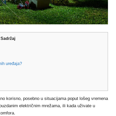
Sadržaj
čnih uređaja?
zetno korisno, posebno u situacijama poput lošeg vremena
pouzdanim električnim mrežama, ili kada uživate u
 komfora.