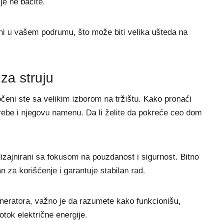
je ne bacite.
ni u vašem podrumu, što može biti velika ušteda na
za struju
očeni ste sa velikim izborom na tržištu. Kako pronaći
trebe i njegovu namenu. Da li želite da pokreće ceo dom
izajnirani sa fokusom na pouzdanost i sigurnost. Bitno
n za korišćenje i garantuje stabilan rad.
eneratora, važno je da razumete kako funkcionišu,
otok električne energije.