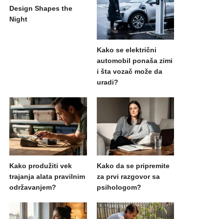
Design Shapes the
Night
Kako se električni
automobil ponaša zimi
i šta vozač može da
uradi?
Kako produžiti vek
Kako da se pripremite
trajanja alata pravilnim
za prvi razgovor sa
održavanjem?
psihologom?