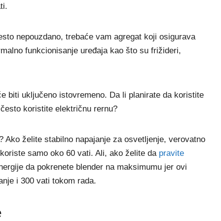
ti.
često nepouzdano, trebaće vam agregat koji osigurava
malno funkcionisanje uređaja kao što su frižideri,
će biti uključeno istovremeno. Da li planirate da koristite
i često koristite električnu rernu?
 Ako želite stabilno napajanje za osvetljenje, verovatno
koriste samo oko 60 vati. Ali, ako želite da
pravite
ergije da pokrenete blender na maksimumu jer ovi
anje i 300 vati tokom rada.
e