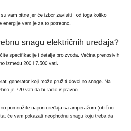
su vam bitne jer će izbor zavisiti i od toga koliko
ne energije vam je za to potrebno.
trebnu snagu električnih uređaja?
čite specifikacije i detalje proizvoda. Većina prenosivih
čno između 200 i 7.500 vati.
brati generator koji može pružiti dovoljno snage. Na
ebno je 720 vati da bi radio ispravno.
tavno pomnožite napon uređaja sa amperažom (obično
ultat će vam pokazati neophodnu snagu koju treba da