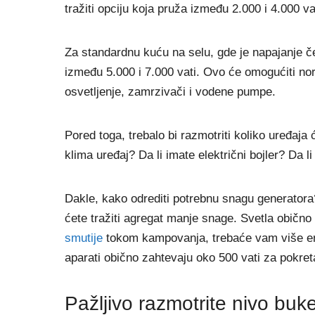
tražiti opciju koja pruža između 2.000 i 4.000 va
Za standardnu kuću na selu, gde je napajanje 
između 5.000 i 7.000 vati. Ovo će omogućiti nor
osvetljenje, zamrzivači i vodene pumpe.
Pored toga, trebalo bi razmotriti koliko uređaja 
klima uređaj? Da li imate električni bojler? Da l
Dakle, kako odrediti potrebnu snagu generatora?
ćete tražiti agregat manje snage. Svetla obično 
smutije
tokom kampovanja, trebaće vam više en
aparati obično zahtevaju oko 500 vati za pokret
Pažljivo razmotrite nivo buk