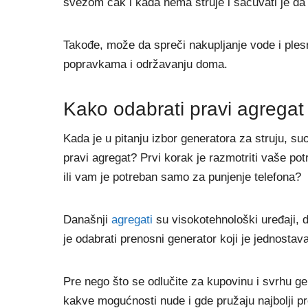
svežom čak i kada nema struje i sačuvati je da 
Takođe, može da spreči nakupljanje vode i ples
popravkama i održavanju doma.
Kako odabrati pravi agregat 
Kada je u pitanju izbor generatora za struju, su
pravi agregat? Prvi korak je razmotriti vaše po
ili vam je potreban samo za punjenje telefona?
Današnji
agregati
su visokotehnološki uređaji, d
je odabrati prenosni generator koji je jednostava
Pre nego što se odlučite za kupovinu i svrhu g
kakve mogućnosti nude i gde pružaju najbolji pr