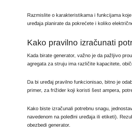
Razmislite o karakteristikama i funkcijama koje 
uređaja planirate da pokrećete i koliko električ
Kako pravilno izračunati po
Kada birate generator, važno je da pažljivo prou
agregata za struju ima različite kapacitete, obi
Da bi uređaj pravilno funkcionisao, bitno je oda
primer, za frižider koji koristi šest ampera, potr
Kako biste izračunali potrebnu snagu, jednos
navedenom na poleđini uređaja ili etiketi). Rez
obezbedi generator.