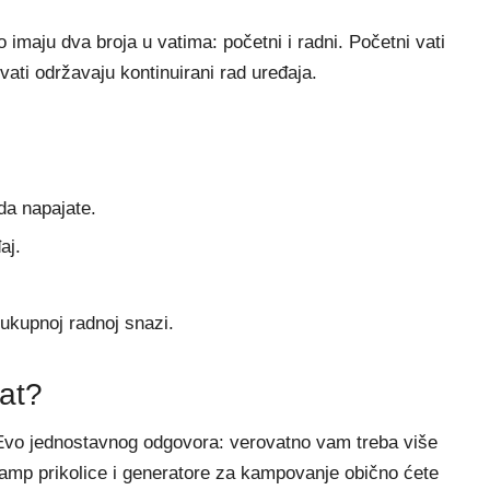
o imaju dva broja u vatima: početni i radni. Početni vati
vati održavaju kontinuirani rad uređaja.
 da napajate.
aj.
 ukupnoj radnoj snazi.
at?
 Evo jednostavnog odgovora: verovatno vam treba više
kamp prikolice i generatore za kampovanje obično ćete