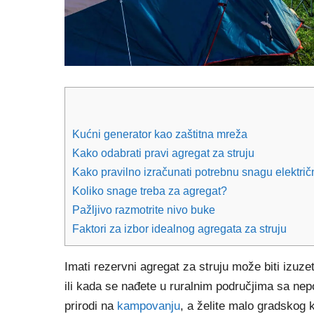
Kućni generator kao zaštitna mreža
Kako odabrati pravi agregat za struju
Kako pravilno izračunati potrebnu snagu elektri
Koliko snage treba za agregat?
Pažljivo razmotrite nivo buke
Faktori za izbor idealnog agregata za struju
Imati rezervni agregat za struju može biti izu
ili kada se nađete u ruralnim područjima sa ne
prirodi na
kampovanju
, a želite malo gradskog