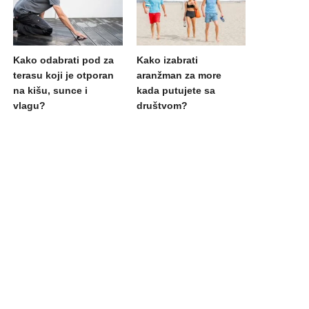
Kako odabrati pod za
Kako izabrati
terasu koji je otporan
aranžman za more
na kišu, sunce i
kada putujete sa
vlagu?
društvom?