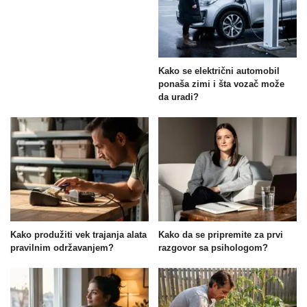
Kako se električni automobil
ponaša zimi i šta vozač može
da uradi?
Kako produžiti vek trajanja alata
Kako da se pripremite za prvi
pravilnim održavanjem?
razgovor sa psihologom?