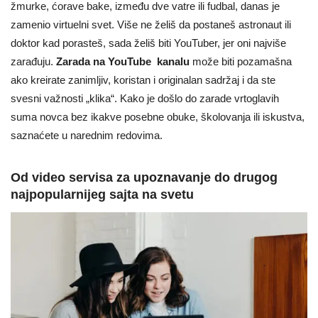
žmurke, ćorave bake, između dve vatre ili fudbal, danas je
zamenio virtuelni svet. Više ne želiš da postaneš astronaut ili
doktor kad porasteš, sada želiš biti YouTuber, jer oni najviše
zarađuju.
Zarada na YouTube
kanalu
može biti pozamašna
ako kreirate zanimljiv, koristan i originalan sadržaj i da ste
svesni važnosti „klika“. Kako je došlo do zarade vrtoglavih
suma novca bez ikakve posebne obuke, školovanja ili iskustva,
saznaćete u narednim redovima.
Od video servisa za upoznavanje do drugog
najpopularnijeg sajta na svetu