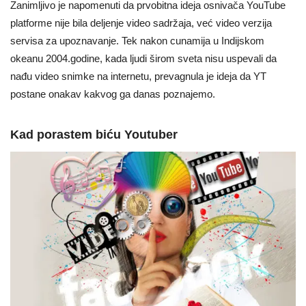
Zanimljivo je napomenuti da prvobitna ideja osnivača YouTube
platforme nije bila deljenje video sadržaja, već video verzija
servisa za upoznavanje. Tek nakon cunamija u Indijskom
okeanu 2004.godine, kada ljudi širom sveta nisu uspevali da
nađu video snimke na internetu, prevagnula je ideja da YT
postane onakav kakvog ga danas poznajemo.
Kad porastem biću Youtuber