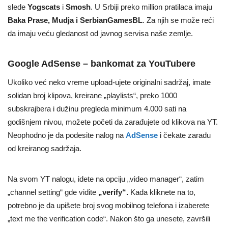
slede
Yogscats
i
Smosh
. U Srbiji preko million pratilaca imaju
Baka Prase, Mudja i SerbianGamesBL
. Za njih se može reći
da imaju veću gledanost od javnog servisa naše zemlje.
Google AdSense – bankomat za YouTubere
Ukoliko već neko vreme upload-ujete originalni sadržaj, imate
solidan broj klipova, kreirane „playlists“, preko 1000
subskrajbera i dužinu pregleda minimum 4.000 sati na
godišnjem nivou, možete početi da zarađujete od klikova na YT.
Neophodno je da podesite nalog na
AdSense
i čekate zaradu
od kreiranog sadržaja.
Na svom YT nalogu, idete na opciju „video manager“, zatim
„channel setting“ gde vidite
„verify“.
Kada kliknete na to,
potrebno je da upišete broj svog mobilnog telefona i izaberete
„text me the verification code“. Nakon što ga unesete, završili