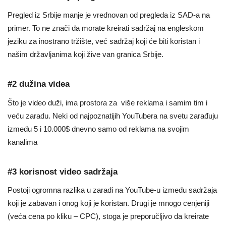
Pregled iz Srbije manje je vrednovan od pregleda iz SAD-a na
primer. To ne znači da morate kreirati sadržaj na engleskom
jeziku za inostrano tržište, već sadržaj koji će biti koristan i
našim državljanima koji žive van granica Srbije.
#2 dužina videa
Što je video duži, ima prostora za više reklama i samim tim i
veću zaradu. Neki od najpoznatijih YouTubera na svetu zarađuju
između 5 i 10.000$ dnevno samo od reklama na svojim
kanalima
#3 korisnost video sadržaja
Postoji ogromna razlika u zaradi na YouTube-u između sadržaja
koji je zabavan i onog koji je koristan. Drugi je mnogo cenjeniji
(veća cena po kliku – CPC), stoga je preporučljivo da kreirate