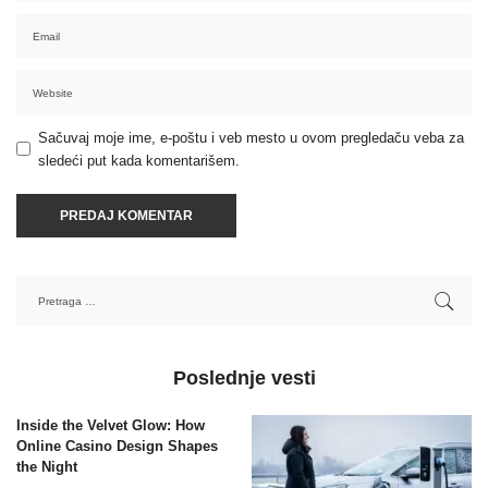
Sačuvaj moje ime, e-poštu i veb mesto u ovom pregledaču veba za
sledeći put kada komentarišem.
Poslednje vesti
Inside the Velvet Glow: How
Online Casino Design Shapes
the Night