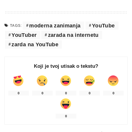
moderna zanimanja
YouTube
TAGS:
YouTuber
zarada na internetu
zarda na YouTube
Koji je tvoj utisak o tekstu?
0
0
0
0
0
0