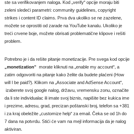
ste sa verifikovanjem naloga. Kod „verify“ opcije moraju biti
zeleni sledeći parametri: community guidelines, copyright
strikes i content ID claims. Prva dva ukoliko se ne zazelene,
možete se oprostiti od zarade na YouTube kanalu. Ukoliko je
treći crvene boje, možete obrisati problematične klipove i rešiti
problem.
Potrebno je i da rešite pitanje monetizacije. Pre svega kod opcije
„monetization“
morate kliknuti na „enable my account“, a
zatim odgovoriti na pitanje kako želite da budete plaćeni (How
will I be paid?). Klikom na „Associate and AdSense Account“,
izaberete svoj google nalog, državu, vremensku zonu, označite
da li ste individualac ili imate svoj biznis, napišite bez kukica ime
i prezime, adresu, grad, precizan poštanski broj, telefon sa +381
i za kraj obeležite „customize help“ za email. Čeka se od 1h do
7 dana na potvrdu. Stići će vam na mejl informacija da je nalog
aktiviran.