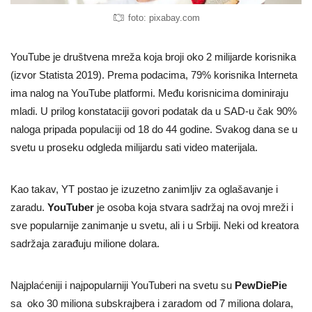
foto: pixabay.com
YouTube je društvena mreža koja broji oko 2 milijarde korisnika
(izvor Statista 2019). Prema podacima, 79% korisnika Interneta
ima nalog na YouTube platformi. Među korisnicima dominiraju
mladi. U prilog konstataciji govori podatak da u SAD-u čak 90%
naloga pripada populaciji od 18 do 44 godine. Svakog dana se u
svetu u proseku odgleda milijardu sati video materijala.
Kao takav, YT postao je izuzetno zanimljiv za oglašavanje i
zaradu.
YouTuber
je osoba koja stvara sadržaj na ovoj mreži i
sve popularnije zanimanje u svetu, ali i u Srbiji. Neki od kreatora
sadržaja zarađuju milione dolara.
Najplaćeniji i najpopularniji YouTuberi na svetu su
PewDiePie
sa oko 30 miliona subskrajbera i zaradom od 7 miliona dolara,