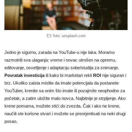
foto: unsplash.com
Jedno je sigurno, zarada na YouTube-u nije laka. Moramo
razmotriti sva ulaganja: vreme i novac utrošen na opremu,
editovanje, osvetljenje i adaptaciju sobe/studija za snimanje.
Povratak investicija
ili kako bi marketari rekli
ROI
nije siguran i
brz. Ukoliko zaista mislite da imate potencijala da postanete
YouTuber, krenite sa onim što imate ili pozajmite neophodno za
početak, a zatim uložite malo novca. Najbitnije je strpljenje. Ako
krene pomama, možete stići do zvezda. Čak i ako ne krene,
naučili ste korisne stvari i možete se preorjentisati na neki drugi
posao.