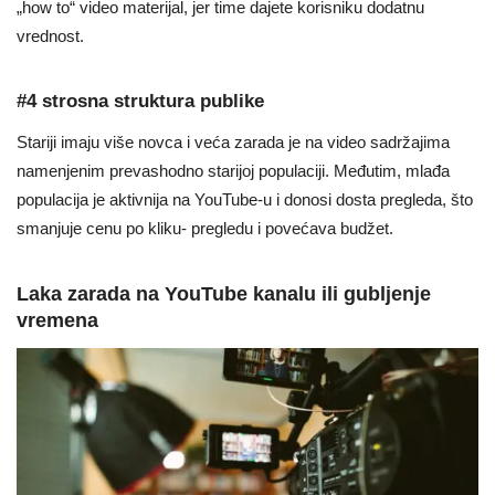
„how to“ video materijal, jer time dajete korisniku dodatnu
vrednost.
#4 strosna struktura publike
Stariji imaju više novca i veća zarada je na video sadržajima
namenjenim prevashodno starijoj populaciji. Međutim, mlađa
populacija je aktivnija na YouTube-u i donosi dosta pregleda, što
smanjuje cenu po kliku- pregledu i povećava budžet.
Laka zarada na YouTube kanalu ili gubljenje
vremena