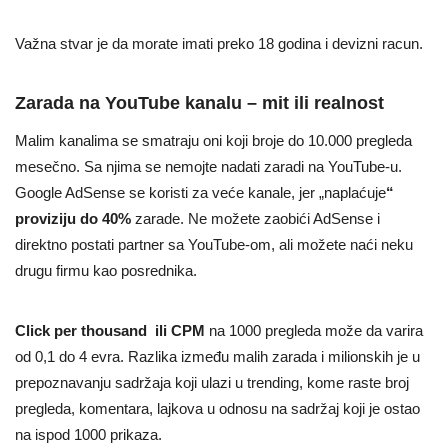
Važna stvar je da morate imati preko 18 godina i devizni racun.
Zarada na YouTube kanalu – mit ili realnost
Malim kanalima se smatraju oni koji broje do 10.000 pregleda
mesečno. Sa njima se nemojte nadati zaradi na YouTube-u.
Google AdSense se koristi za veće kanale, jer „naplaćuje
“
proviziju do 40%
zarade. Ne možete zaobići AdSense i
direktno postati partner sa YouTube-om, ali možete naći neku
drugu firmu kao posrednika.
Click per thousand ili CPM
na 1000 pregleda može da varira
od 0,1 do 4 evra. Razlika između malih zarada i milionskih je u
prepoznavanju sadržaja koji ulazi u trending, kome raste broj
pregleda, komentara, lajkova u odnosu na sadržaj koji je ostao
na ispod 1000 prikaza.