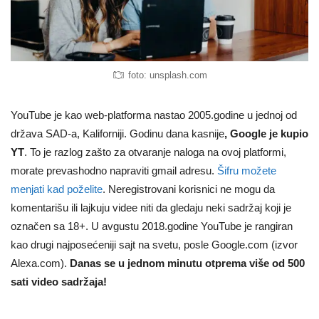
foto: unsplash.com
YouTube je kao web-platforma nastao 2005.godine u jednoj od
država SAD-a, Kaliforniji. Godinu dana kasnije
, Google je kupio
YT
. To je razlog zašto za otvaranje naloga na ovoj platformi,
morate prevashodno napraviti gmail adresu.
Šifru možete
menjati kad poželite
. Neregistrovani korisnici ne mogu da
komentarišu ili lajkuju videe niti da gledaju neki sadržaj koji je
označen sa 18+. U avgustu 2018.godine YouTube je rangiran
kao drugi najposećeniji sajt na svetu, posle Google.com (izvor
Alexa.com).
Danas se u jednom minutu otprema više od 500
sati video sadržaja!