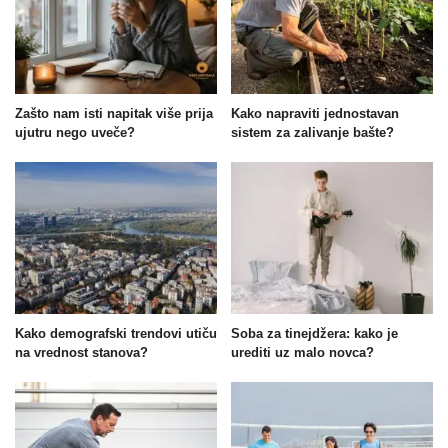
Zašto nam isti napitak više prija
Kako napraviti jednostavan
ujutru nego uveče?
sistem za zalivanje bašte?
Kako demografski trendovi utiču
Soba za tinejdžera: kako je
na vrednost stanova?
urediti uz malo novca?