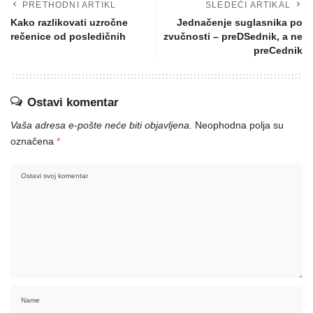
PRETHODNI ARTIKL
SLEDEĆI ARTIKAL
Kako razlikovati uzročne
Jednačenje suglasnika po
rečenice od posledičnih
zvučnosti – preDSednik, a ne
preCednik
Ostavi komentar
Vaša adresa e-pošte neće biti objavljena.
Neophodna polja su
označena
*