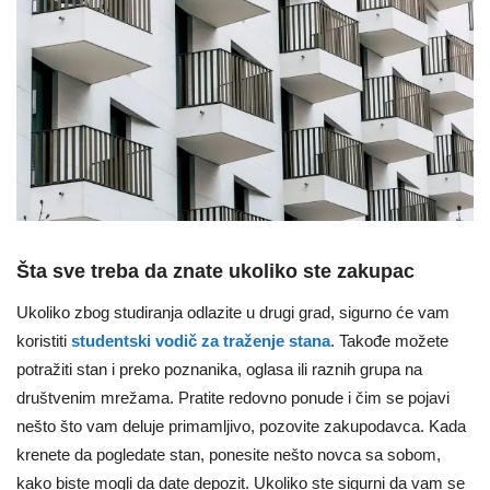
Šta sve treba da znate ukoliko ste zakupac
Ukoliko zbog studiranja odlazite u drugi grad, sigurno će vam
koristiti
studentski vodič za traženje stana
. Takođe možete
potražiti stan i preko poznanika, oglasa ili raznih grupa na
društvenim mrežama. Pratite redovno ponude i čim se pojavi
nešto što vam deluje primamljivo, pozovite zakupodavca. Kada
krenete da pogledate stan, ponesite nešto novca sa sobom,
kako biste mogli da date depozit. Ukoliko ste sigurni da vam se