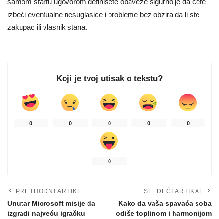
samom startu ugovorom definišete obaveze sigurno je da ćete
izbeći eventualne nesuglasice i probleme bez obzira da li ste
zakupac ili vlasnik stana.
Koji je tvoj utisak o tekstu?
0
0
0
0
0
0
PRETHODNI ARTIKL
SLEDEĆI ARTIKAL
Unutar Microsoft misije da
Kako da vaša spavaća soba
izgradi najveću igračku
odiše toplinom i harmonijom