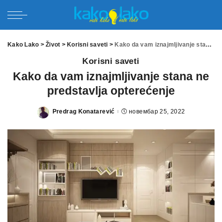
Kako Lako
>
Život
>
Korisni saveti
>
Kako da vam iznajmljivanje stana ne predstavlja opterećenje
Korisni saveti
Kako da vam iznajmljivanje stana ne
predstavlja opterećenje
Predrag Konatarević
новембар 25, 2022
Posted
by