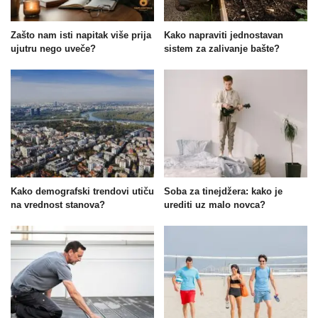
Zašto nam isti napitak više prija
Kako napraviti jednostavan
ujutru nego uveče?
sistem za zalivanje bašte?
Kako demografski trendovi utiču
Soba za tinejdžera: kako je
na vrednost stanova?
urediti uz malo novca?