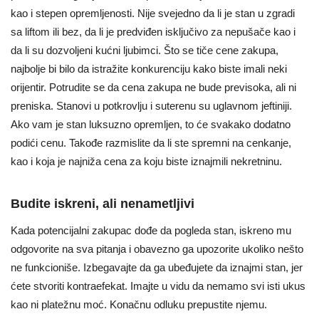
kao i stepen opremljenosti. Nije svejedno da li je stan u zgradi
sa liftom ili bez, da li je predviđen isključivo za nepušače kao i
da li su dozvoljeni kućni ljubimci. Što se tiče cene zakupa,
najbolje bi bilo da istražite konkurenciju kako biste imali neki
orijentir. Potrudite se da cena zakupa ne bude previsoka, ali ni
preniska. Stanovi u potkrovlju i suterenu su uglavnom jeftiniji.
Ako vam je stan luksuzno opremljen, to će svakako dodatno
podići cenu. Takođe razmislite da li ste spremni na cenkanje,
kao i koja je najniža cena za koju biste iznajmili nekretninu.
Budite iskreni, ali nenametljivi
Kada potencijalni zakupac dođe da pogleda stan, iskreno mu
odgovorite na sva pitanja i obavezno ga upozorite ukoliko nešto
ne funkcioniše. Izbegavajte da ga ubeđujete da iznajmi stan, jer
ćete stvoriti kontraefekat. Imajte u vidu da nemamo svi isti ukus
kao ni platežnu moć. Konačnu odluku prepustite njemu.