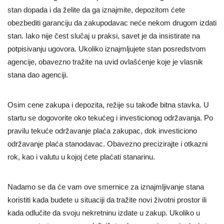
stan dopada i da želite da ga iznajmite, depozitom ćete
obezbediti garanciju da zakupodavac neće nekom drugom izdati
stan. Iako nije čest slučaj u praksi, savet je da insistirate na
potpisivanju ugovora. Ukoliko iznajmljujete stan posredstvom
agencije, obavezno tražite na uvid ovlašćenje koje je vlasnik
stana dao agenciji.
Osim cene zakupa i depozita, režije su takođe bitna stavka. U
startu se dogovorite oko tekućeg i investicionog održavanja. Po
pravilu tekuće održavanje plaća zakupac, dok investiciono
održavanje plaća stanodavac. Obavezno precizirajte i otkazni
rok, kao i valutu u kojoj ćete plaćati stanarinu.
Nadamo se da će vam ove smernice za iznajmljivanje stana
koristiti kada budete u situaciji da tražite novi životni prostor ili
kada odlučite da svoju nekretninu izdate u zakup. Ukoliko u