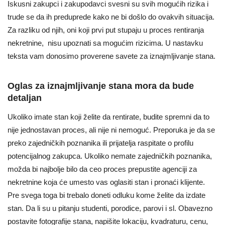
Iskusni zakupci i zakupodavci svesni su svih mogućih rizika i
trude se da ih preduprede kako ne bi došlo do ovakvih situacija.
Za razliku od njih, oni koji prvi put stupaju u proces rentiranja
nekretnine, nisu upoznati sa mogućim rizicima. U nastavku
teksta vam donosimo proverene savete za iznajmljivanje stana.
Oglas za iznajmljivanje stana mora da bude
detaljan
Ukoliko imate stan koji želite da rentirate, budite spremni da to
nije jednostavan proces, ali nije ni nemoguć. Preporuka je da se
preko zajedničkih poznanika ili prijatelja raspitate o profilu
potencijalnog zakupca. Ukoliko nemate zajedničkih poznanika,
možda bi najbolje bilo da ceo proces prepustite agenciji za
nekretnine koja će umesto vas oglasiti stan i pronaći klijente.
Pre svega toga bi trebalo doneti odluku kome želite da izdate
stan. Da li su u pitanju studenti, porodice, parovi i sl. Obavezno
postavite fotografije stana, napišite lokaciju, kvadraturu, cenu,