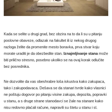
Kada se selite u drugi grad, bez obzira na to da li su u pitanju
poslovne obaveze, odlazak na fakultet ili iz nekog drugog
razloga želite da promenite mesto boravka, prva stvar koju
morate uraditi je da obezbedite stan.
Iznajmljivanje stana
može
biti prilično stresno, posebno ukoliko se na ovaj korak odlučite
bez posrednika.
Ne dozvolite da vas obeshrabre loša iskustva kako zakupaca,
tako i zakupodavaca. Dešava se da stanari tvrde kako vlasnici
ne poštuju dogovor po pitanju visine zakupa, depozita, popravki
u stanu, a s druge strane stanodavci se žale na stanare kako
nisu redovno plaćali račune, napravili su štetu u stanu i sl.