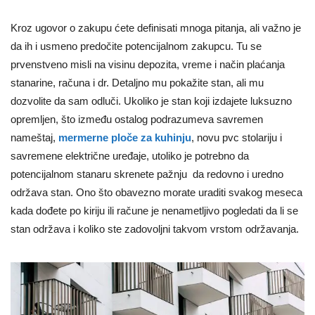
Kroz ugovor o zakupu ćete definisati mnoga pitanja, ali važno je
da ih i usmeno predočite potencijalnom zakupcu. Tu se
prvenstveno misli na visinu depozita, vreme i način plaćanja
stanarine, računa i dr. Detaljno mu pokažite stan, ali mu
dozvolite da sam odluči. Ukoliko je stan koji izdajete luksuzno
opremljen, što između ostalog podrazumeva savremen
nameštaj,
mermerne ploče za kuhinju
, novu pvc stolariju i
savremene električne uređaje, utoliko je potrebno da
potencijalnom stanaru skrenete pažnju da redovno i uredno
održava stan. Ono što obavezno morate uraditi svakog meseca
kada dođete po kiriju ili račune je nenametljivo pogledati da li se
stan održava i koliko ste zadovoljni takvom vrstom održavanja.