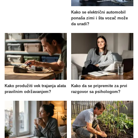
Kako se električni automobil
ponaša zimi i šta vozač može
da uradi?
Kako produžiti vek trajanja alata
Kako da se pripremite za prvi
pravilnim održavanjem?
razgovor sa psihologom?