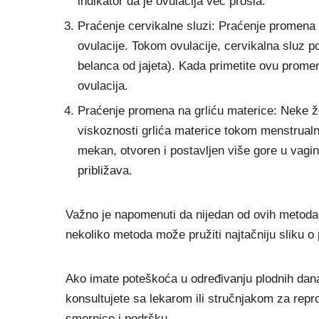
indikator da je ovulacija već prošla.
Praćenje cervikalne sluzi: Praćenje promena u
ovulacije. Tokom ovulacije, cervikalna sluz post
belanca od jajeta). Kada primetite ovu prome
ovulacija.
Praćenje promena na grliću materice: Neke ž
viskoznosti grlića materice tokom menstrualn
mekan, otvoren i postavljen više gore u vagi
približava.
Važno je napomenuti da nijedan od ovih metoda
nekoliko metoda može pružiti najtačniju sliku o 
Ako imate poteškoća u određivanju plodnih dana 
konsultujete sa lekarom ili stručnjakom za repr
smernice i podršku.