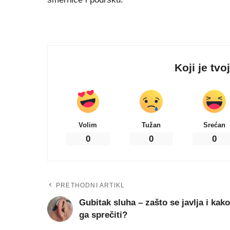
Koji je tvo
Volim
Tužan
Srećan
0
0
0
PRETHODNI ARTIKL
Gubitak sluha – zašto se javlja i kako
ga sprečiti?