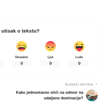
j utisak o tekstu?
Dosadno
Ljut
Ludo
0
0
0
SLEDEĆI ARTIKAL
Kako jednostavno otići na odmor na
udaljene destinacije?