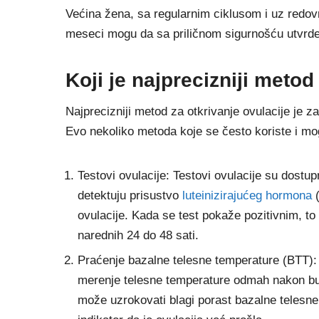
Većina žena, sa regularnim ciklusom i uz redov
meseci mogu da sa priličnom sigurnošću utvrde
Koji je najprecizniji metod
Najprecizniji metod za otkrivanje ovulacije je z
Evo nekoliko metoda koje se često koriste i mogu
Testovi ovulacije: Testovi ovulacije su dostupni
detektuju prisustvo
luteinizirajućeg hormona
ovulacije. Kada se test pokaže pozitivnim, to
narednih 24 do 48 sati.
Praćenje bazalne telesne temperature (BTT)
merenje telesne temperature odmah nakon buđe
može uzrokovati blagi porast bazalne telesne