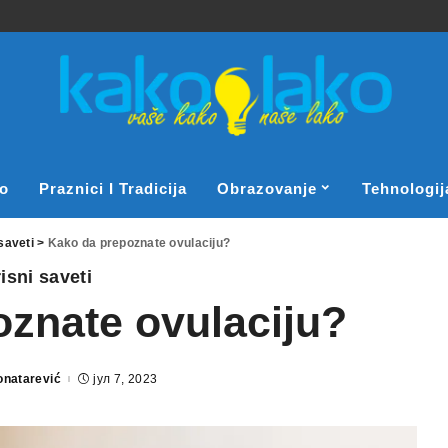
o
Praznici I Tradicija
Obrazovanje
Tehnologij
saveti
>
Kako da prepoznate ovulaciju?
isni saveti
znate ovulaciju?
onatarević
јул 7, 2023