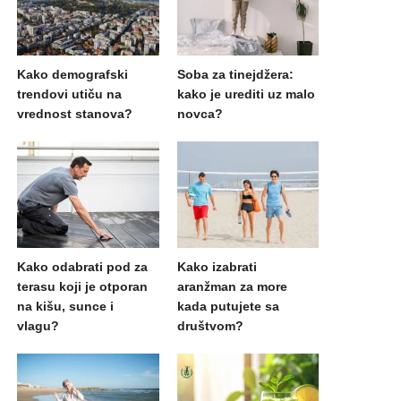
Kako demografski
Soba za tinejdžera:
trendovi utiču na
kako je urediti uz malo
vrednost stanova?
novca?
Kako odabrati pod za
Kako izabrati
terasu koji je otporan
aranžman za more
na kišu, sunce i
kada putujete sa
vlagu?
društvom?