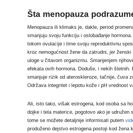
Šta menopauza podrazum
Menopauza ili klimaks je, dakle, period promena.
smanjuju svoju funkciju i oslobađanje hormona.
tokom ovulacije i time svoju reproduktivnu spo
kroz nemogućnost žene da zatrudni, jer ženski p
uloge u čitavom organizmu. Smanjenjem njihove k
efekata ovih hormona. Doduše, i nekih štetnih.
smanjuje rizik od ateroskleroze, tačnije, čuva zdr
Održava integritet i lepotu kože i pH vrednost vag
Ali, isto tako, višak estrogena, kod osoba sa 
dojke i tela materice, pogotovo ako je udružen
tome se možete detaljnije informisati putem
vid
produženo dejstvo estrogena postoji kod žena k