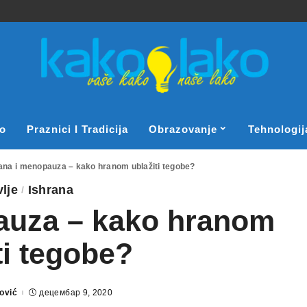
o
Praznici I Tradicija
Obrazovanje
Tehnologij
ana i menopauza – kako hranom ublažiti tegobe?
lje
Ishrana
auza – kako hranom
ti tegobe?
lović
децембар 9, 2020