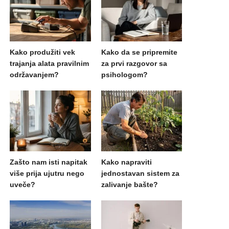
Kako produžiti vek
Kako da se pripremite
trajanja alata pravilnim
za prvi razgovor sa
održavanjem?
psihologom?
Zašto nam isti napitak
Kako napraviti
više prija ujutru nego
jednostavan sistem za
uveče?
zalivanje bašte?