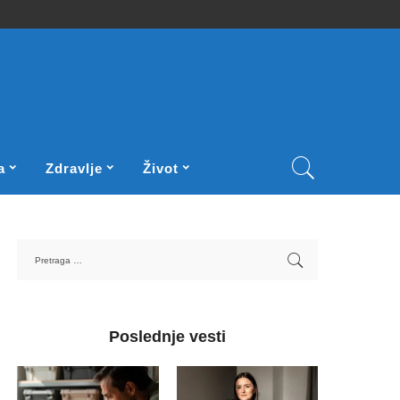
a
Zdravlje
Život
Poslednje vesti