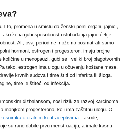
eva?
 I to, promena u smislu da ženski polni organi, jajnici,
 Tako žena gubi sposobnost oslobađanja jajne ćelije
sobnost. Ali, ovaj period ne možemo posmatrati samo
olni hormoni, estrogen i progesteron, imaju brojne
oličine u menopauzi, gubi se i veliki broj blagotvornih
 Pa tako, estrogen ima ulogu u očuvanju koštane mase,
avlje krvnih sudova i time štiti od infarkta ili šloga.
ine, time je štiteći od infekcija.
hormonskim dizbalansom, nosi rizik za razvoj karcinoma
 sa manjkom progesterona, koji ima zaštitnu ulogu. O
eo snimka o oralnim kontraceptivima
. Takođe,
oje su rano dobile prvu menstruaciju, a imale kasnu