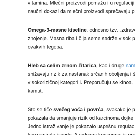
vitamina. Mlečni proizvodi pomažu i u regulaci
naučni dokazi da mlečni proizvodi sprečavaju 
Omega-3-masne kiseline
, odnosno tzv. „zdrav
znojenje. Masna riba i čija seme sadrže visok 
ovakvih tegoba.
Hleb sa celim zrnom žitarica
, kao i druge
nami
snižavaju rizik za nastanak srčanih oboljenja i
visokorizičnoj kategoriji. Preporučuju se kinoa,
kamut.
Što se tiče
svežeg voća i povrća
, svakako je p
pokazala da smanjuje rizik od karcinoma dojke
Jedno istraživanje je pokazalo uspešnu regulac
konzumirale
jagode
. A redovna konzumacija
gr