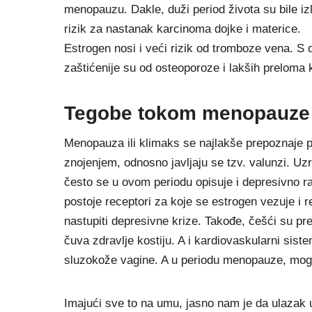
menopauzu. Dakle, duži period života su bile i
rizik za nastanak karcinoma dojke i materice.
Estrogen nosi i veći rizik od tromboze vena. S
zaštićenije su od osteoporoze i lakših preloma k
Tegobe tokom menopauze
Menopauza ili klimaks se najlakše prepoznaje p
znojenjem, odnosno javljaju se tzv. valunzi. U
često se u ovom periodu opisuje i depresivno r
postoje receptori za koje se estrogen vezuje i 
nastupiti depresivne krize. Takođe, češći su pr
čuva zdravlje kostiju. A i kardiovaskularni sist
sluzokože vagine. A u periodu menopauze, mogu
Imajući sve to na umu, jasno nam je da ulazak 