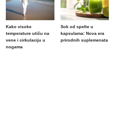
Kako visoke
Sok od spelte u
temperature utiču na
kapsulama: Nova era
vene i cirkulaciju u
prirodnih suplemenata
nogama