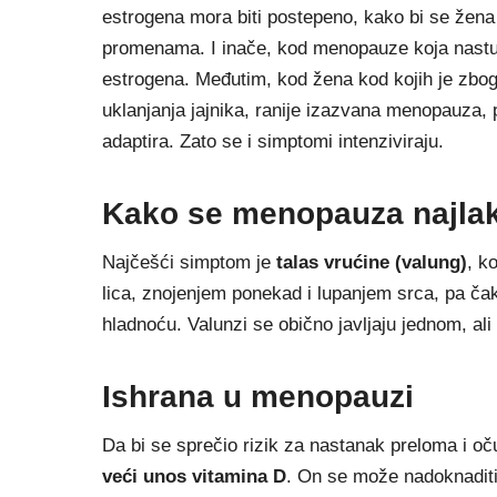
estrogena mora biti postepeno, kako bi se žena i
promenama. I inače, kod menopauze koja nastu
estrogena. Međutim, kod žena kod kojih je zbog
uklanjanja jajnika, ranije izazvana menopauza,
adaptira. Zato se i simptomi intenziviraju.
Kako se menopauza najla
Najčešći simptom je
talas vrućine (valung)
, k
lica, znojenjem ponekad i lupanjem srca, pa čak
hladnoću. Valunzi se obično javljaju jednom, ali
Ishrana u menopauzi
Da bi se sprečio rizik za nastanak preloma i oč
veći unos vitamina D
. On se može nadoknaditi