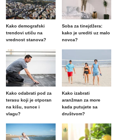
Kako demografski
Soba za tinejdžera:
trendovi utiču na
kako je urediti uz malo
vrednost stanova?
novca?
Kako odabrati pod za
Kako izabrati
terasu koji je otporan
aranžman za more
na kišu, sunce i
kada putujete sa
vlagu?
društvom?