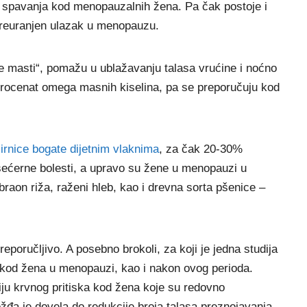
ji spavanja kod menopauzalnih žena. Pa čak postoje i
preuranjen ulazak u menopauzu.
e masti“, pomažu u ublažavanju talasa vrućine i noćno
procenat omega masnih kiselina, pa se preporučuju kod
rnice bogate dijetnim vlaknima
, za čak 20-30%
 šećerne bolesti, a upravo su žene u menopauzi u
 braon riža, raženi hleb, kao i drevna sorta pšenice –
reporučljivo. A posebno brokoli, za koji je jedna studija
 kod žena u menopauzi, kao i nakon ovog perioda.
iju krvnog pritiska kod žena koje su redovno
ožđa
je dovela do redukcije broja talasa preznojavanja,