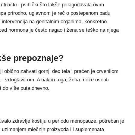
 fizički i psihički što lakše prilagođavala ovim
pa prirodno, uglavnom je reč o postepenom padu
 intervencija na genitalnim organima, konkretno
 pad hormona je često nagao i žena se teško na njega
kše prepoznaje?
oji obično zahvati gornji deo tela i praćen je crvenilom
 i vrtoglavicom. A nakon toga, žena može osetiti
 i do više puta dnevno.
uvalo zdravlje kostiju u periodu menopauze, potreban je
 uzimanjem mlečnih proizvoda ili suplemenata