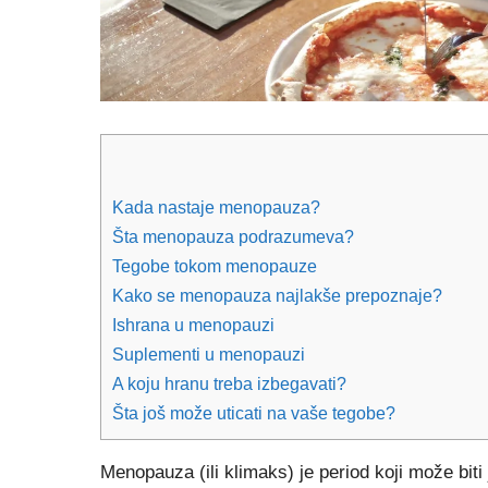
Kada nastaje menopauza?
Šta menopauza podrazumeva?
Tegobe tokom menopauze
Kako se menopauza najlakše prepoznaje?
Ishrana u menopauzi
Suplementi u menopauzi
A koju hranu treba izbegavati?
Šta još može uticati na vaše tegobe?
Menopauza (ili klimaks) je period koji može bi