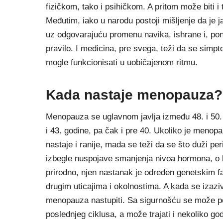
fizičkom, tako i psihičkom. A pritom može biti 
Međutim, iako u narodu postoji mišljenje da je 
uz odgovarajuću promenu navika, ishrane i, pon
pravilo. I medicina, pre svega, teži da se simpt
mogle funkcionisati u uobičajenom ritmu.
Kada nastaje menopauza?
Menopauza se uglavnom javlja između 48. i 50. g
i 43. godine, pa čak i pre 40. Ukoliko je menop
nastaje i ranije, mada se teži da se što duži p
izbegle nuspojave smanjenja nivoa hormona, o 
prirodno, njen nastanak je određen genetskim f
drugim uticajima i okolnostima. A kada se izaz
menopauza nastupiti. Sa sigurnošću se može po
poslednjeg ciklusa, a može trajati i nekoliko god