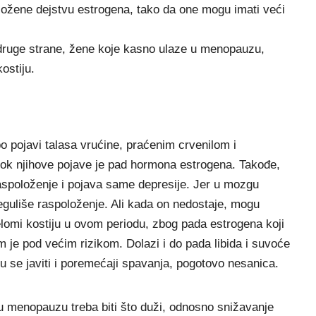
zložene dejstvu estrogena, tako da one mogu imati veći
 druge strane, žene koje kasno ulaze u menopauzu,
ostiju.
o pojavi talasa vrućine, praćenim crvenilom i
zrok njihove pojave je pad hormona estrogena. Takođe,
aspoloženje i pojava same depresije. Jer u mozgu
reguliše raspoloženje. Ali kada on nedostaje, mogu
elomi kostiju u ovom periodu, zbog pada estrogena koji
em je pod većim rizikom. Dolazi i do pada libida i suvoće
 se javiti i poremećaji spavanja, pogotovo nesanica.
u menopauzu treba biti što duži, odnosno snižavanje