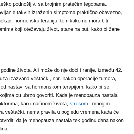
i teško podnošljiv, sa brojnim pratećim tegobama.
javljanje takvih izraženih simptoma praktično obavezno,
ekad, hormonsku terapiju, to nikako ne mora biti
omima koji otežavaju život, stane na put, kako bi žene
odine života. Ali može do nje doći i ranije, između 42.
auza izazvana veštački, npr. nakon operacije tumora,
eriod nastavi sa hormonskom terapijom, kako bi se
kojima ću ubrzo govoriti. Kada je menopauza nastala
aktorima, kao i načinom života,
stresom
i mnogim
iva veštački, nema pravila u pogledu vremena kada će
tvrditi da je menopauza nastala tek godinu dana nakon
ina.