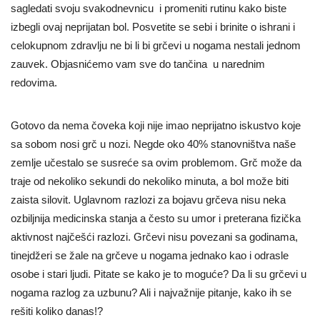
sagledati svoju svakodnevnicu i promeniti rutinu kako biste
izbegli ovaj neprijatan bol. Posvetite se sebi i brinite o ishrani i
celokupnom zdravlju ne bi li bi grčevi u nogama nestali jednom
zauvek.
Objasnićemo vam sve do tančina u narednim
redovima.
Gotovo da nema čoveka koji nije imao neprijatno iskustvo koje
sa sobom nosi grč u nozi. Negde oko 40% stanovništva naše
zemlje učestalo se susreće sa ovim problemom. Grč može da
traje od nekoliko sekundi do nekoliko minuta, a bol može biti
zaista silovit. Uglavnom razlozi za bojavu grčeva nisu neka
ozbiljnija medicinska stanja a često su umor i preterana fizička
aktivnost najčešći razlozi. Grčevi nisu povezani sa godinama,
tinejdžeri se žale na grčeve u nogama jednako kao i odrasle
osobe i stari ljudi. Pitate se kako je to moguće? Da li su grčevi u
nogama razlog za uzbunu? Ali i najvažnije pitanje, kako ih se
rešiti koliko danas!?