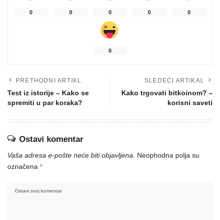
0
0
0
0
0
0
PRETHODNI ARTIKL
SLEDEĆI ARTIKAL
Test iz istorije – Kako se
Kako trgovati bitkoinom? –
spremiti u par koraka?
korisni saveti
Ostavi komentar
Vaša adresa e-pošte neće biti objavljena.
Neophodna polja su
označena
*