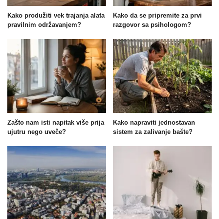
Kako produžiti vek trajanja alata
Kako da se pripremite za prvi
pravilnim održavanjem?
razgovor sa psihologom?
Zašto nam isti napitak više prija
Kako napraviti jednostavan
ujutru nego uveče?
sistem za zalivanje bašte?