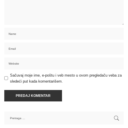
Sačuvaj moje ime, e-poštu i veb mesto u ovom pregledaču veba za
sledeći put kada komentarišem.