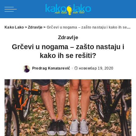
Kako Lako
>
Zdravlje
>
Grčevi u nogama – zašto nastaju i kako ih se rešiti?
Zdravlje
Grčevi u nogama – zašto nastaju i
kako ih se rešiti?
Predrag Konatarević
новембар 19, 2020
Posted
by