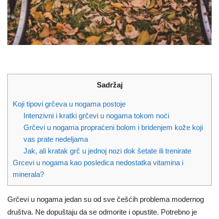
Sadržaj
Koji tipovi grčeva u nogama postoje
Intenzivni i kratki grčevi u nogama tokom noći
Grčevi u nogama propraćeni bolom i bridenjem kože koji
vas prate nedeljama
Jak, ali kratak grč u jednoj nozi dok šetate ili trenirate
Grcevi u nogama kao posledica nedostatka vitamina i
minerala?
Grčevi u nogama jedan su od sve češćih problema modernog
društva. Ne dopuštaju da se odmorite i opustite.
Potrebno je