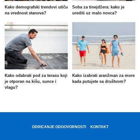
Kako demografski trendovi utiču
Soba za tinejdžera: kako je
na vrednost stanova?
urediti uz malo novca?
Kako odabrati pod za terasu koji
Kako izabrati aranžman za more
je otporan na kišu, sunce i
kada putujete sa društvom?
vlagu?
ODRICANJE ODGOVORNOSTI
KONTAKT