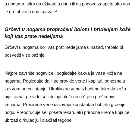
u nogama, tako da uživate u danu ili da ponovo zaspete ako vas
je grč uhvatio dok spavate!
Grčevi u nogama propraćeni bolom i bridenjem kože
koji vas prate nedeljama
Grčevi u nogama koji vas prati nedeljama u nazad, trebalo bi
posvetiti više pažnje!
Najpre zavrnite nogavice i pogledajte kakva je vaša koža na
nogama. Pogledajte da li se provide vene i kapilari, odnosno u
kakvom su oni stanju. Ukoliko su vene izbačene tako da koža
nije ravna, provide se i deluju otečeno reč je o proširenim
venama. Proširene vene izazivaju konstantan bol ali i grčenje
nogu. Preporučuje se poseta lekaru ali i prirodna krema koja će
ubrzati cirkulaciju i olakšati tegobe.