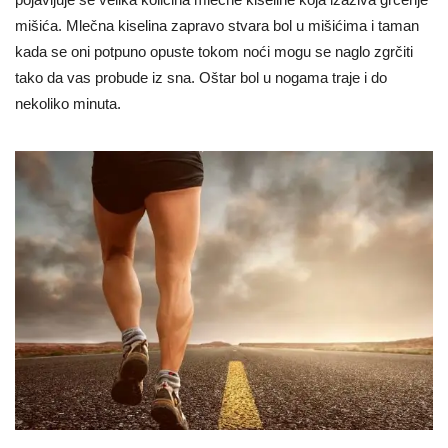
mišića. Mlečna kiselina zapravo stvara bol u mišićima i taman
kada se oni potpuno opuste tokom noći mogu se naglo zgrčiti
tako da vas probude iz sna. Oštar bol u nogama traje i do
nekoliko minuta.