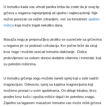
U trenutku kada vas uhvati panika treba da znate da je ovaj tip
grčeva u nogama najneprijatniji ali ujedno i najbezazleniji. Nije
nužno povezan sa vašim zdravljem, već sa trenutnom
upalom
mišića
koja može trajati nekoliko dana.
Masaža nogu je preporučljiva ukoliko se susrećete sa grčevima
u nogama jer će podstaći cirkulaciju. Krv počne brže da struji
kroz noge i možete osećati trenutno olakšanje. Dobra
prokrvljenost sa sobom donosi dodatne vitamine i minerale, koji
su potrebni mišićima.
U trenutku grčenja nogu možete naneti sprej koji u sebi sadrži
magnezijum. Odnosno, sprej sa kapima magnezijuma koji
možemo pronaći u svim apotekama. On deluje lokalno, brzo
prodire kroz kožu i opušta mišiće dajući im potrebnu snagu.
Zajedno sa laganom masažom trenutno vas može rešiti grčeva