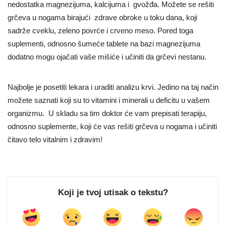
nedostatka magnezijuma, kalcijuma i gvožđa. Možete se rešiti
grčeva u nogama birajući zdrave obroke u toku dana, koji
sadrže cveklu, zeleno povrće i crveno meso. Pored toga
suplementi, odnosno šumeće tablete na bazi magnezijuma
dodatno mogu ojačati vaše mišiće i učiniti da grčevi nestanu.
Najbolje je posetiti lekara i uraditi analizu krvi. Jedino na taj način
možete saznati koji su to vitamini i minerali u deficitu u vašem
organizmu. U skladu sa tim doktor će vam prepisati terapiju,
odnosno suplemente, koji će vas rešiti grčeva u nogama i učiniti
čitavo telo vitalnim i zdravim!
Koji je tvoj utisak o tekstu?