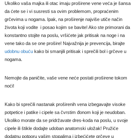
Ukoliko vaša majka ili otac imaju proširene vene veća je šansa
da ćete se i vi susresti sa ovim problemom, propraćenim
grčevima u nogama. Ipak, na proširenje najviše utiče način
života koji vodite i posao kojim se bavite! Ako ste primorani da
konstantno stojite na poslu, vršićete jak pritisak na noge i na
vene tako da se one prošire! Najvažnija je prevencija, birajte
udobnu obuću
kako bi smanjili pritisak i sprečili bol i grčeve u
nogama.
Nemojte da paničite, vaše vene neće postati proširene tokom
noći!
Kako bi sprečili nastanak proširenih vena izbegavajte visoke
potpetice i patike i cipele sa čvrstim đonom koji je neudoban.
Ukoliko morate da se pridržavate dres-koda na poslu, u svoje
cipele ili štikle dodajte udoban anatomski uložak! Pružiće
dodatnu potporu vašim stopalima i izbećićete grčeve u