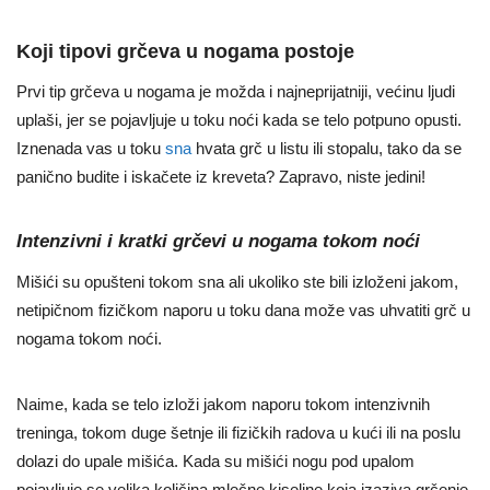
Koji tipovi grčeva u nogama postoje
Prvi tip grčeva u nogama je možda i najneprijatniji, većinu ljudi
uplaši, jer se pojavljuje u toku noći kada se telo potpuno opusti.
Iznenada vas u toku
sna
hvata grč u listu ili stopalu, tako da se
panično budite i iskačete iz kreveta? Zapravo, niste jedini!
Intenzi
v
ni i kratki grčevi u nogama tokom noći
Mišići su opušteni tokom sna ali ukoliko ste bili izloženi jakom,
netipičnom fizičkom naporu u toku dana može vas uhvatiti grč u
nogama tokom noći.
Naime, kada se telo izloži jakom naporu tokom intenzivnih
treninga, tokom duge šetnje ili fizičkih radova u kući ili na poslu
dolazi do upale mišića. Kada su mišići nogu pod upalom
pojavljuje se velika količina mlečne kiseline koja izaziva grčenje