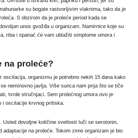
. Uvrstite u ishranu kivi, papriku i peršun, jer su
mahunarke su bogate rastvorljivim vlaknima, tako da je
oleća. S obzirom da je proleće period kada se
 dovoljan unos gvožđa u organizam. Namirnice koje su
a, riba i spanać će vam ublažiti simptome umora i
e na proleće?
z oscilacija, organizmu je potrebno nekih 15 dana kako
 se neminovno javlja. Više sunca nam prija što se tiče
pati, tvrde stručnjaci. Sem prolećnog umora ovo je
i oscilacije krvnog pritiska.
.
Usled dovoljne količine svetlosti luči se serotonin,
od adaptacije na proleće. Tokom zime organizam je bio