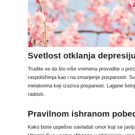
Svetlost otklanja depresij
Trudite se da što više vremena provodite u priro
raspoloženja kao i na smanjenje pospanosti. S
melatonina koji izaziva pospanost. Lagane šetnj
radosti.
Pravilnom ishranom pobe
Kako biste uspešno savladali umor koji se javlj