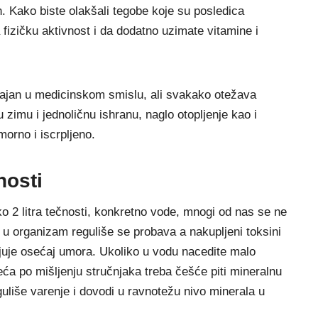
. Kako biste olakšali tegobe koje su posledica
fizičku aktivnost i da dodatno uzimate vitamine i
čajan u medicinskom smislu, ali svakako otežava
imu i jednoličnu ishranu, naglo otopljenje kao i
orno i iscrpljeno.
nosti
ko 2 litra tečnosti, konkretno vode, mnogi od nas se ne
 u organizam reguliše se probava a nakupljeni toksini
uje osećaj umora. Ukoliko u vodu nacedite malo
ća po mišljenju stručnjaka treba češće piti mineralnu
uliše varenje i dovodi u ravnotežu nivo minerala u