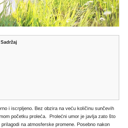
Sadržaj
o i iscrpljeno. Bez obzira na veću količinu sunčevih
mom početku proleća. Prolećni umor je javlja zato što
o prilagodi na atmosferske promene. Posebno nakon