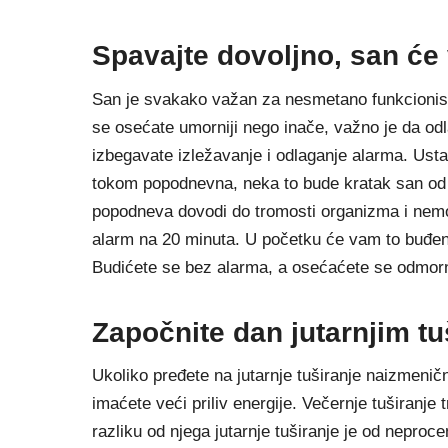
Spavajte dovoljno, san će 
San je svakako važan za nesmetano funkcionisa
se osećate umorniji nego inače, važno je da odla
izbegavate izležavanje i odlaganje alarma. Ust
tokom popodnevna, neka to bude kratak san od
popodneva dovodi do tromosti organizma i nemo
alarm na 20 minuta. U početku će vam to buđenje
Budićete se bez alarma, a osećaćete se odmorn
Započnite dan jutarnjim t
Ukoliko pređete na jutarnje tuširanje naizmenič
imaćete veći priliv energije. Večernje tuširanje
razliku od njega jutarnje tuširanje je od nepro