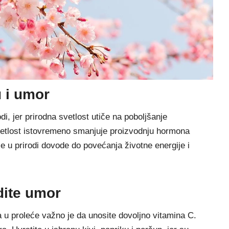
u i umor
di, jer prirodna svetlost utiče na poboljšanje
vetlost istovremeno smanjuje proizvodnju hormona
e u prirodi dovode do povećanja životne energije i
dite umor
a u proleće važno je da unosite dovoljno vitamina C.