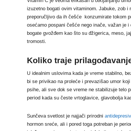
Vitamin C je veoma efikasan u otkljanjanju umora
izuzetno bogati ovim vitaminom. Jabuke, zob i 
preporučljivo da ih češće konzumirate tokom pr
osećamo pospani češće nego inače, važan je i
bogate gvožđem kao što su đžigerica, meso, jaj
tromosti.
Koliko traje prilagođavanj
U idealnim uslovima kada je vreme stabilno, be
bi se privikao na proleće i prevazišao umor koji
psihe, ali sve dok se vreme ne stabilizuje telo 
period kada su česte vrtoglavice, glavobolja kao 
Sunčeva svetlost je najjači prirodni
antidepresiv
hormon sreće, ali i pored toga potreban je peri