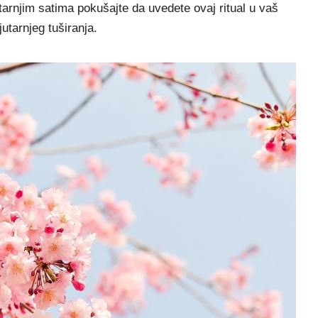
utarnjim satima pokušajte da uvedete ovaj ritual u vaš
utarnjeg tuširanja.