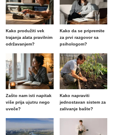
Kako produžiti vek
Kako da se pripremite
trajanja alata pravilnim
za prvi razgovor sa
održavanjem?
psihologom?
Zašto nam isti napitak
Kako napraviti
više prija ujutru nego
jednostavan sistem za
uveče?
zalivanje bašte?