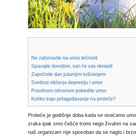
Ne zaboravite na unos tečnosti
Spavajte dovoljno, san će vas okrepiti
Započnite dan jutarnjim tuširanjem
Svetlost otklanja depresiju i umor
Pravilnom ishranom pobedite umor
Koliko traje prilagođavanje na proleće?
Proleće je godišnje doba kada se osećamo umorn
zraka ipak smo češće tromi nego živahni na sa
naš organizam nije sposoban da se naglo i brz