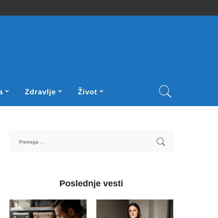
a
Zdravlje
Život
Poslednje vesti