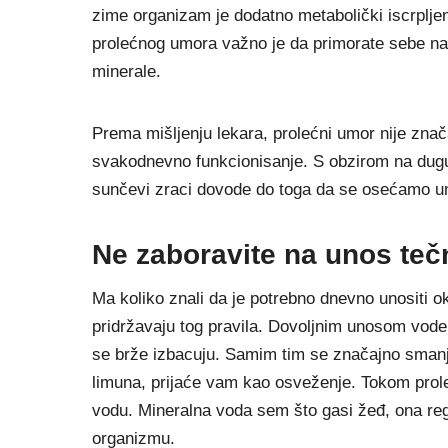
zime organizam je dodatno metabolički iscrpljen
prolećnog umora važno je da primorate sebe na 
minerale.
Prema mišljenju lekara, prolećni umor nije zna
svakodnevno funkcionisanje. S obzirom na dugu z
sunčevi zraci dovode do toga da se osećamo um
Ne zaboravite na unos teč
Ma koliko znali da je potrebno dnevno unositi o
pridržavaju tog pravila. Dovoljnim unosom vode
se brže izbacuju. Samim tim se značajno smanj
limuna, prijaće vam kao osveženje. Tokom prole
vodu. Mineralna voda sem što gasi žeđ, ona reg
organizmu.