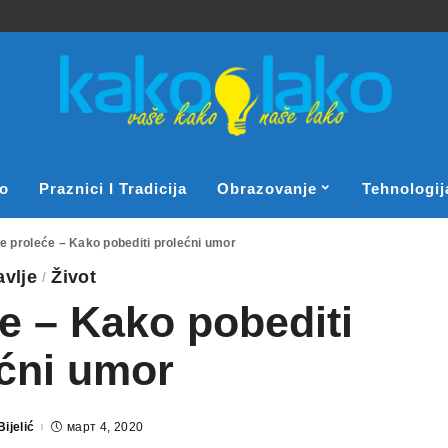
o
Praznici I Tradicija
Obrazovanje
Tehnologij
se proleće – Kako pobediti prolećni umor
avlje
Život
će – Kako pobediti
ćni umor
Bijelić
март 4, 2020