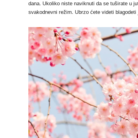
dana. Ukoliko niste naviknuti da se tuširate u j
svakodnevni režim. Ubrzo ćete videti blagodeti j