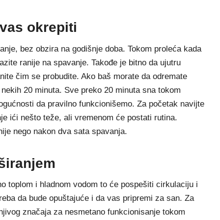
vas okrepiti
nje, bez obzira na godišnje doba. Tokom proleća kada
zite ranije na spavanje. Takođe je bitno da ujutru
anite čim se probudite. Ako baš morate da odremate
 nekih 20 minuta. Sve preko 20 minuta sna tokom
gućnosti da pravilno funkcionišemo. Za početak navijte
 ići nešto teže, ali vremenom će postati rutina.
ije nego nakon dva sata spavanja.
uširanjem
no toplom i hladnom vodom to će pospešiti cirkulaciju i
 treba da bude opuštajuće i da vas pripremi za san. Za
cenjivog značaja za nesmetano funkcionisanje tokom