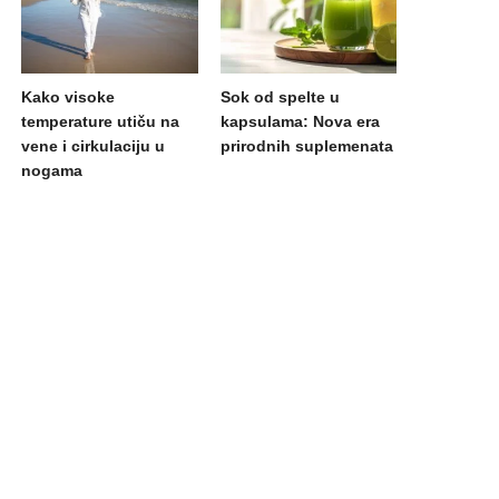
Kako visoke
Sok od spelte u
temperature utiču na
kapsulama: Nova era
vene i cirkulaciju u
prirodnih suplemenata
nogama