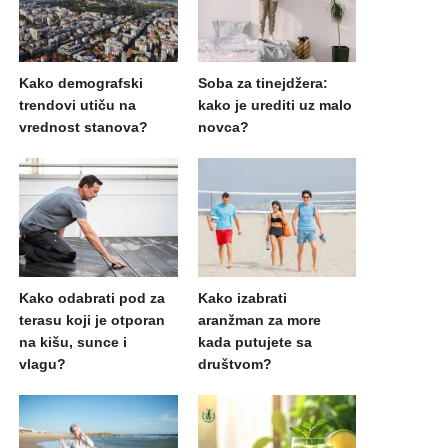
Kako demografski
Soba za tinejdžera:
trendovi utiču na
kako je urediti uz malo
vrednost stanova?
novca?
Kako odabrati pod za
Kako izabrati
terasu koji je otporan
aranžman za more
na kišu, sunce i
kada putujete sa
vlagu?
društvom?