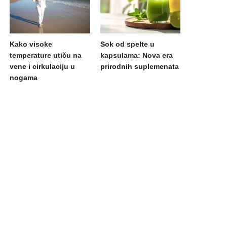
Kako visoke
Sok od spelte u
temperature utiču na
kapsulama: Nova era
vene i cirkulaciju u
prirodnih suplemenata
nogama