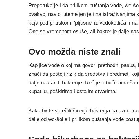
Preporuka je i da prilikom puštanja vode, wc-šo
ovakvoj navici utemeljen je i na istraživanjima 
koja pod pritiskom ꞌpljusneꞌ iz vodokotlića i na 
One se vremenom osuše, ali bakterije dalje nast
Ovo možda niste znali
Kapljice vode o kojima govori prethodni pasus, 
znači da postoji rizik da sredstva i predmeti ko
dalje nastaniti bakterije. Reč je o bočicama šam
kupatilu, peškirima i ostalim stvarima.
Kako biste sprečili širenje bakterija na ovim me
dalje od wc-šolje i prilikom puštanja vode post