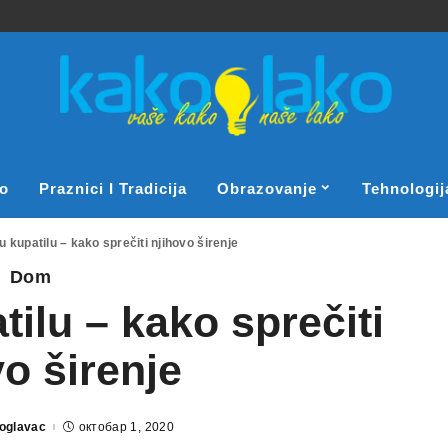
o
Praznici I Tradicija
Obrazovanje
Tehnologij
u kupatilu – kako sprečiti njihovo širenje
Dom
tilu – kako sprečiti
vo širenje
oglavac
октобар 1, 2020