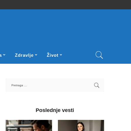
a
Zdravlje
Život
Poslednje vesti