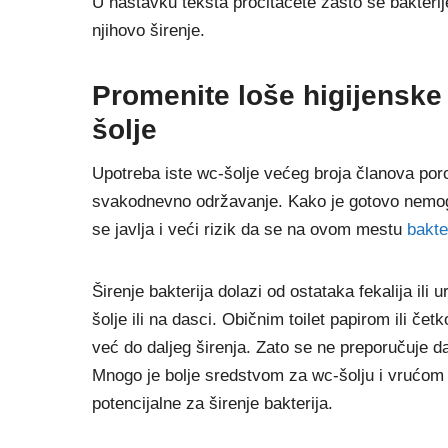
U nastavku teksta pročitaćete zašto se bakterij
njihovo širenje.
Promenite loše higijenske
šolje
Upotreba iste wc-šolje većeg broja članova por
svakodnevno održavanje. Kako je gotovo nemog
se javlja i veći rizik da se na ovom mestu
bakte
Širenje bakterija dolazi od ostataka fekalija ili
šolje ili na dasci. Običnim toilet papirom ili če
već do daljeg širenja. Zato se ne preporučuje da
Mnogo je bolje sredstvom za wc-šolju i vrućom 
potencijalne za širenje bakterija.