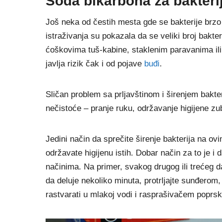
Soda bikarbona za bakterij
Još neka od čestih mesta gde se bakterije brzo s
istraživanja su pokazala da se veliki broj bakterij
ćoškovima tuš-kabine, staklenim paravanima ili
javlja rizik čak i od pojave
buđi
.
Sličan problem sa prljavštinom i širenjem bakt
nečistoće – pranje ruku, održavanje higijene zub
Jedini način da sprečite širenje bakterija na o
održavate higijenu istih. Dobar način za to je i
načinima. Na primer, svakog drugog ili trećeg
da deluje nekoliko minuta, protrljajte sunđero
rastvarati u mlakoj vodi i rasprašivačem poprska