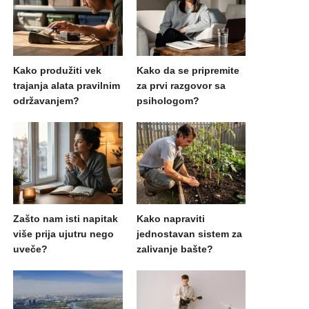
Kako produžiti vek
Kako da se pripremite
trajanja alata pravilnim
za prvi razgovor sa
održavanjem?
psihologom?
Zašto nam isti napitak
Kako napraviti
više prija ujutru nego
jednostavan sistem za
uveče?
zalivanje bašte?