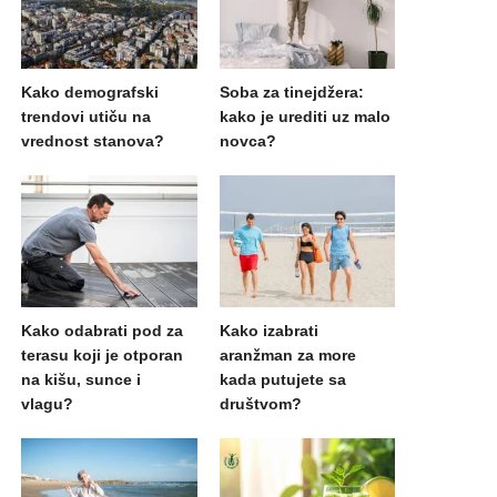
Kako demografski
Soba za tinejdžera:
trendovi utiču na
kako je urediti uz malo
vrednost stanova?
novca?
Kako odabrati pod za
Kako izabrati
terasu koji je otporan
aranžman za more
na kišu, sunce i
kada putujete sa
vlagu?
društvom?