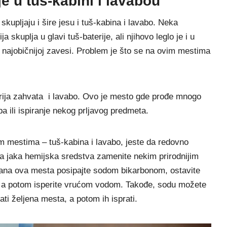
e u tuš-kabini i lavabou
kupljaju i šire jesu i tuš-kabina i lavabo. Neka
a skuplja u glavi tuš-baterije, ali njihovo leglo je i u
 najobičnijoj zavesi. Problem je što se na ovim mestima
erija zahvata i lavabo. Ovo je mesto gde prođe mnogo
a ili ispiranje nekog prljavog predmeta.
vim mestima – tuš-kabina i lavabo, jeste da redovno
 da jaka hemijska sredstva zamenite nekim prirodnijim
 dana ova mesta posipajte sodom bikarbonom, ostavite
m, a potom isperite vrućom vodom. Takođe, sodu možete
ti željena mesta, a potom ih isprati.