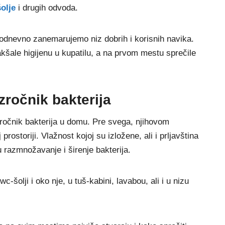
olje
i drugih odvoda.
kodnevno zanemarujemo niz dobrih i korisnih navika.
akšale higijenu u kupatilu, a na prvom mestu sprečile
zročnik bakterija
zročnik bakterija u domu. Pre svega, njihovom
ostoriji. Vlažnost kojoj su izložene, ali i prljavština
 razmnožavanje i širenje bakterija.
-šolji i oko nje, u tuš-kabini, lavabou, ali i u nizu