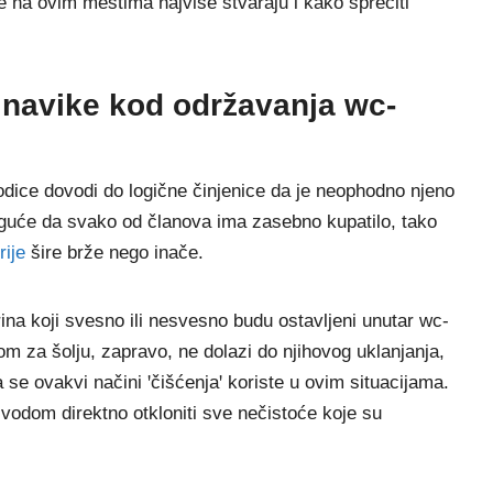
e na ovim mestima najviše stvaraju i kako sprečiti
 navike kod održavanja wc-
odice dovodi do logične činjenice da je neophodno njeno
uće da svako od članova ima zasebno kupatilo, tako
rije
šire brže nego inače.
 urina koji svesno ili nesvesno budu ostavljeni unutar wc-
tkom za šolju, zapravo, ne dolazi do njihovog uklanjanja,
 se ovakvi načini ꞌčišćenjaꞌ koriste u ovim situacijama.
vodom direktno otkloniti sve nečistoće koje su