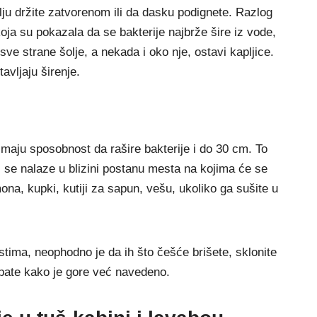
lju držite zatvorenom ili da dasku podignete. Razlog
koja su pokazala da se bakterije najbrže šire iz vode,
sve strane šolje, a nekada i oko nje, ostavi kapljice.
avljaju širenje.
imaju sposobnost da rašire bakterije i do 30 cm. To
ji se nalaze u blizini postanu mesta na kojima će se
ona, kupki, kutiji za sapun, vešu, ukoliko ga sušite u
stima, neophodno je da ih što češće brišete, sklonite
upate kako je gore već navedeno.