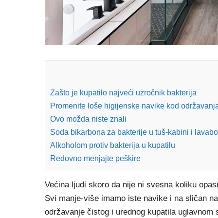
Zašto je kupatilo najveći uzročnik bakterija
Promenite loše higijenske navike kod održavanja
Ovo možda niste znali
Soda bikarbona za bakterije u tuš-kabini i lavab
Alkoholom protiv bakterija u kupatilu
Redovno menjajte peškire
Većina ljudi skoro da nije ni svesna koliku opas
Svi manje-više imamo iste navike i na sličan 
održavanje čistog i urednog kupatila uglavnom s