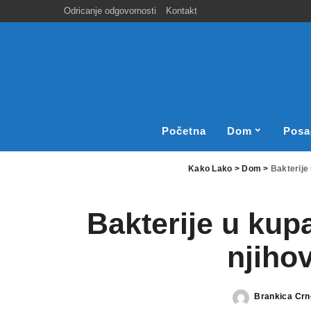
Odricanje odgovornosti
Kontakt
Početna
Dom
Posa
Kako Lako
>
Dom
>
Bakterije 
Bakterije u kupa
njiho
Brankica Crn
Posted
by