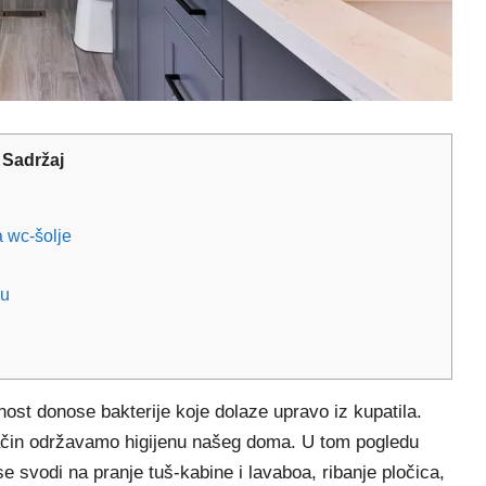
Sadržaj
 wc-šolje
ou
nost donose bakterije koje dolaze upravo iz kupatila.
način održavamo higijenu našeg doma. U tom pogledu
e svodi na pranje tuš-kabine i lavaboa, ribanje pločica,