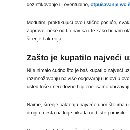
dezinfikovanje ili eventualno,
otpušavanje wc-š
Međutim, praktikujući ove i slične posliće, sva
Zapravo, neke od tih navika i te kako bi nam ol
širenje bakterija.
Zašto je kupatilo najveći u
Nije nimalo čudno što je baš kupatilo najveći u
razmnožavanju najviše odgovaraju uslovi u ovoj pr
usled loše i neredovne higijene, samo ubrzavaju
Naime, širenje bakterija najveće uporište ima u wc
drugih mesta na koje nikada ne biste pomisili.