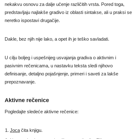
nekakvu osnovu za dalje učenje različitih vrsta. Pored toga,
predstavljaju najlakše gradivo iz oblasti sintakse, ali u praksi se
neretko ispostavi drugačije.
Dakle, bez njih nije lako, a opet ih je teško savladati.
U cilju boljeg i uspešnijeg usvajanja gradiva o aktivnim i
pasivnim rečenicama, u nastavku teksta sledi njihovo
definisanje, detaljno pojašnjenje, primeri i saveti za lakše
prepoznavanje.
Aktivne rečenice
Pogledajte sledeće aktivne rečenice:
Joca
čita knjigu.