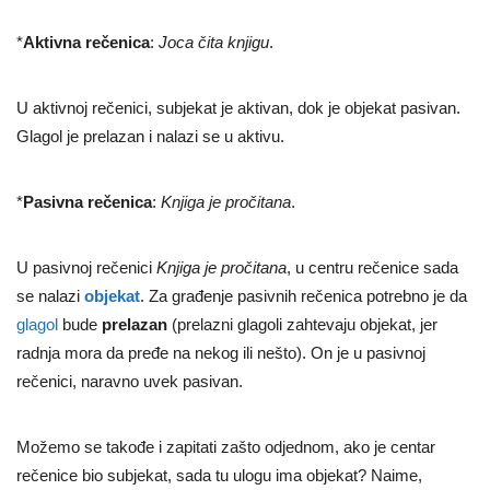
*
Aktivna rečenica
:
Joca čita knjigu
.
U aktivnoj rečenici, subjekat je aktivan, dok je objekat pasivan.
Glagol je prelazan i nalazi se u aktivu.
*
Pasivna rečenica
:
Knjiga je pročitana
.
U pasivnoj rečenici
Knjiga je pročitana
, u centru rečenice sada
se nalazi
objekat
. Za građenje pasivnih rečenica potrebno je da
glagol
bude
prelazan
(prelazni glagoli zahtevaju objekat, jer
radnja mora da pređe na nekog ili nešto). On je u pasivnoj
rečenici, naravno uvek pasivan.
Možemo se takođe i zapitati zašto odjednom, ako je centar
rečenice bio subjekat, sada tu ulogu ima objekat? Naime,