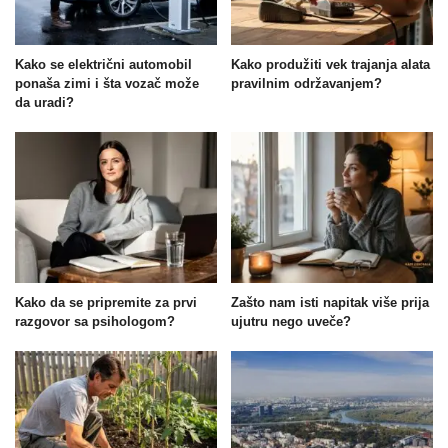
Kako se električni automobil
Kako produžiti vek trajanja alata
ponaša zimi i šta vozač može
pravilnim održavanjem?
da uradi?
Kako da se pripremite za prvi
Zašto nam isti napitak više prija
razgovor sa psihologom?
ujutru nego uveče?