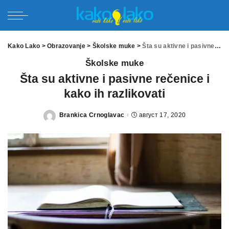
Kako Lako
>
Obrazovanje
>
Školske muke
>
Šta su aktivne i pasivne rečenice i kako ih razlikovati
Školske muke
Šta su aktivne i pasivne rečenice i
kako ih razlikovati
Brankica Crnoglavac
август 17, 2020
Posted
by