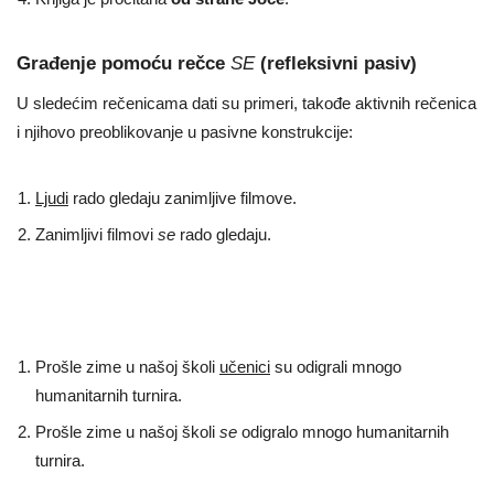
Građenje pomoću rečce
SE
(refleksivni pasiv)
U sledećim rečenicama dati su primeri, takođe aktivnih rečenica
i njihovo preoblikovanje u pasivne konstrukcije:
Ljudi
rado gledaju zanimljive filmove.
Zanimljivi filmovi
se
rado gledaju.
Prošle zime u našoj školi
učenici
su odigrali mnogo
humanitarnih turnira.
Prošle zime u našoj školi
se
odigralo mnogo humanitarnih
turnira.