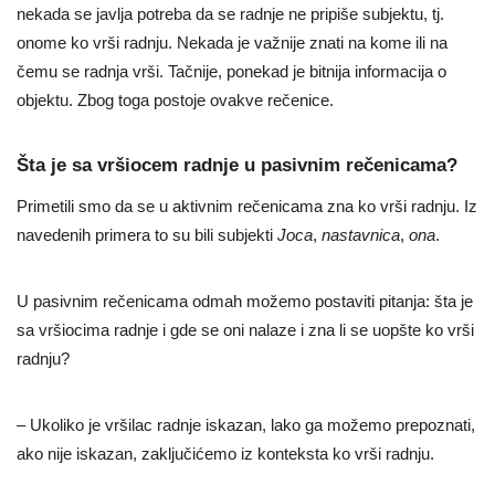
nekada se javlja potreba da se radnje ne pripiše subjektu, tj.
onome ko vrši radnju. Nekada je važnije znati na kome ili na
čemu se radnja vrši. Tačnije, ponekad je bitnija informacija o
objektu. Zbog toga postoje ovakve rečenice.
Šta je sa vršiocem radnje u pasivnim rečenicama?
Primetili smo da se u aktivnim rečenicama zna ko vrši radnju. Iz
navedenih primera to su bili subjekti
Joca
,
nastavnica
,
ona
.
U pasivnim rečenicama odmah možemo postaviti pitanja: šta je
sa vršiocima radnje i gde se oni nalaze i zna li se uopšte ko vrši
radnju?
– Ukoliko je vršilac radnje iskazan, lako ga možemo prepoznati,
ako nije iskazan, zaključićemo iz konteksta ko vrši radnju.