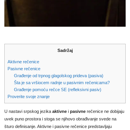
Sadržaj
Aktivne rečenice
Pasivne rečenice
Građenje od trpnog glagolskog prideva (pasiva)
Šta je sa vršiocem radnje u pasivnim rečenicama?
Građenje pomoću rečce SE (refleksivni pasiv)
Proverite svoje znanje
U nastavi srpskog jezika
aktivne
i
pasivne
rečenice ne dobijaju
uvek puno prostora i stoga se njihovo obrađivanje svede na
šturo definisanje. Aktivne i pasivne rečenice predstavljaju