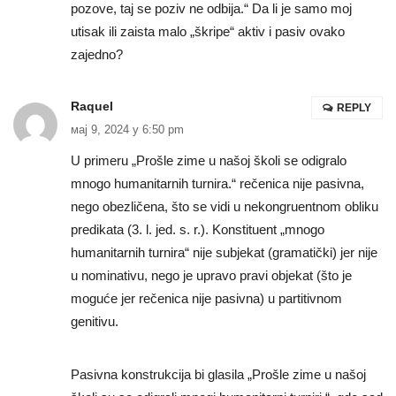
pozove, taj se poziv ne odbija.“ Da li je samo moj
utisak ili zaista malo „škripe“ aktiv i pasiv ovako
zajedno?
Raquel
REPLY
мај 9, 2024 у 6:50 pm
U primeru „Prošle zime u našoj školi se odigralo
mnogo humanitarnih turnira.“ rečenica nije pasivna,
nego obezličena, što se vidi u nekongruentnom obliku
predikata (3. l. jed. s. r.). Konstituent „mnogo
humanitarnih turnira“ nije subjekat (gramatički) jer nije
u nominativu, nego je upravo pravi objekat (što je
moguće jer rečenica nije pasivna) u partitivnom
genitivu.
Pasivna konstrukcija bi glasila „Prošle zime u našoj