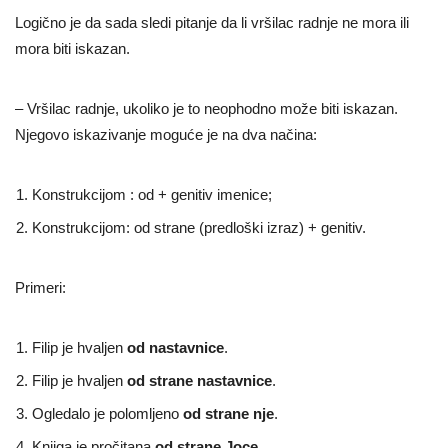
Logično je da sada sledi pitanje da li vršilac radnje ne mora ili
mora biti iskazan.
– Vršilac radnje, ukoliko je to neophodno može biti iskazan.
Njegovo iskazivanje moguće je na dva načina:
Konstrukcijom : od + genitiv imenice;
Konstrukcijom: od strane (predloški izraz) + genitiv.
Primeri:
Filip je hvaljen
od nastavnice
.
Filip je hvaljen
od strane nastavnice
.
Ogledalo je polomljeno
od strane nje
.
Knjiga je pročitana
od strane Joce
.