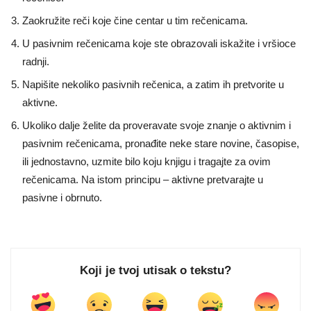
Zaokružite reči koje čine centar u tim rečenicama.
U pasivnim rečenicama koje ste obrazovali iskažite i vršioce
radnji.
Napišite nekoliko pasivnih rečenica, a zatim ih pretvorite u
aktivne.
Ukoliko dalje želite da proveravate svoje znanje o aktivnim i
pasivnim rečenicama, pronađite neke stare novine, časopise,
ili jednostavno, uzmite bilo koju knjigu i tragajte za ovim
rečenicama. Na istom principu – aktivne pretvarajte u
pasivne i obrnuto.
Koji je tvoj utisak o tekstu?