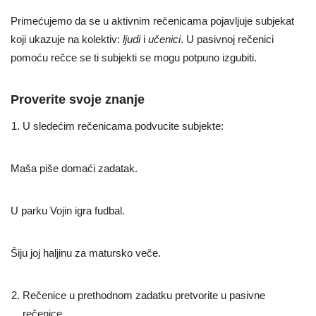
Primećujemo da se u aktivnim rečenicama pojavljuje subjekat
koji ukazuje na kolektiv:
ljudi
i
učenici
. U pasivnoj rečenici
pomoću rečce se ti subjekti se mogu potpuno izgubiti.
Proverite svoje znanje
U sledećim rečenicama podvucite subjekte:
Maša piše domaći zadatak.
U parku Vojin igra fudbal.
Šiju joj haljinu za matursko veče.
Rečenice u prethodnom zadatku pretvorite u pasivne
rečenice.