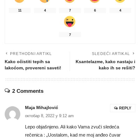
11
4
7
6
4
7
PRETHODNI ARTIKL
SLEDEĆI ARTIKAL
Kako očistiti tepih sa
Ksantelazme, kako nastaju i
lakoćom, provereni saveti!
kako ih se rešiti?
2 Comments
Maja Mihajlović
REPLY
октобар 8, 2022 у 9:12 am
Lepo objašnjeno. Ali kako Vama zvuči sledeća
rečenica : „Uostalom, kad me moj anđeo čuvar