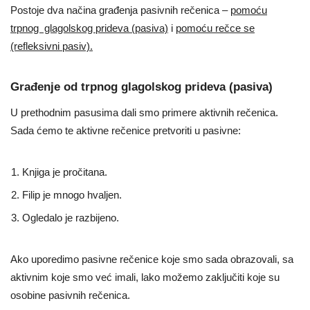
Postoje dva načina građenja pasivnih rečenica –
pomoću
trpnog glagolskog prideva (pasiva)
i
pomoću rečce se
(refleksivni pasiv).
Građenje od trpnog glagolskog prideva (pasiva)
U prethodnim pasusima dali smo primere aktivnih rečenica.
Sada ćemo te aktivne rečenice pretvoriti u pasivne:
Knjiga je pročitana.
Filip je mnogo hvaljen.
Ogledalo je razbijeno.
Ako uporedimo pasivne rečenice koje smo sada obrazovali, sa
aktivnim koje smo već imali, lako možemo zaključiti koje su
osobine pasivnih rečenica.