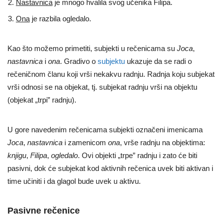
Nastavnica
je mnogo hvalila svog učenika Filipa.
Ona
je razbila ogledalo.
Kao što možemo primetiti, subjekti u rečenicama su
Joca
,
nastavnica
i
ona
. Gradivo o
subjektu
ukazuje da se radi o
rečeničnom članu koji vrši nekakvu radnju. Radnja koju subjekat
vrši odnosi se na objekat, tj. subjekat radnju vrši na objektu
(objekat „trpi” radnju).
U gore navedenim rečenicama subjekti označeni imenicama
Joca
,
nastavnica
i zamenicom
ona
, vrše radnju na objektima:
knjigu
,
Filipa
,
ogledalo
. Ovi objekti „trpe” radnju i zato će biti
pasivni, dok će subjekat kod aktivnih rečenica uvek biti aktivan i
time učiniti i da glagol bude uvek u aktivu.
Pasivne rečenice