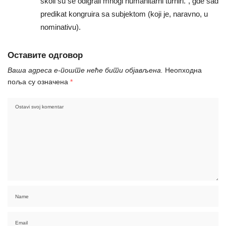
školi su se odigrali mnogi humanitarni turniri.“, gde sad
predikat kongruira sa subjektom (koji je, naravno, u
nominativu).
Оставите одговор
Ваша адреса е-поште неће бити објављена.
Неопходна
поља су означена
*