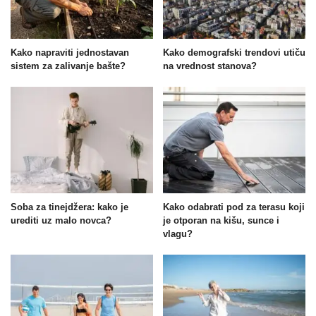
Kako napraviti jednostavan
Kako demografski trendovi utiču
sistem za zalivanje bašte?
na vrednost stanova?
Soba za tinejdžera: kako je
Kako odabrati pod za terasu koji
urediti uz malo novca?
je otporan na kišu, sunce i
vlagu?